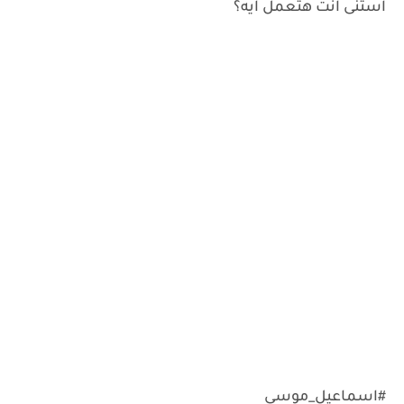
استنى انت هتعمل ايه؟
#اسماعيل_موسى