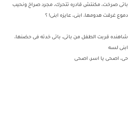
باتى صرخت، مكنتش قادره تتحرك، مجرد صراخ ونحيب
دموع غرقت هدومها، ابنى، عايزه ابنى! ؟
شاهنده قربت الطفل من باتى، باتى خدته فى حضنها،
ابنى لسه
حى، اصحى يا اسر، اصحى