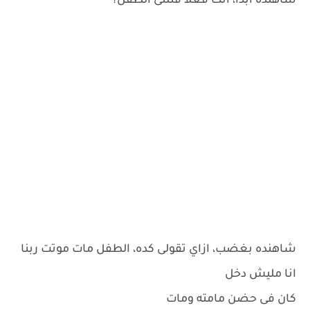
شاهنده ابدا، انت فعلا قتلتى الطفل؟
شاهنده بغضب، ازاي تقولى كده، الطفل مات موتت ربنا
انا مليش دخل
كان فى حضن مامته ومات