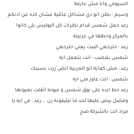
السيوفي وانا مش عارفة
وسيم : بظن انو دي مشاكل عائلية عشان كده عن ادنكم
رعد حمل شمس قدام نظرات كل البوليس يلي كانوا
بالمركز وحطها في عربيته
رعد : حترجعي البيت يعني حترجعي
شمس بغضب : انت بتعمل ايه
رعد : مش كفاية انو العربية اتض'ررت بسببك
شمس : انت عاوز مني ايه
رعد حط ايده على بوق شمس و عيونه اتقلت بعيونها
وفضل يبص عليها لحد ما تيليفونه رن ...رعد : في ايه يا
مراد انت بالشركة صح