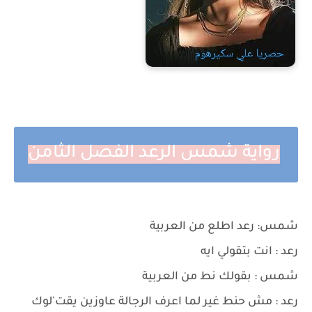
رواية شمس الرعد الفصل الثامن
شمس: رعد اطلع من العربية
رعد : انت بتقولي ايه
شمس : بقولك نط من العربية
رعد : مش حنط غير لما اعرف الرجالة عاوزين يقت'لوك