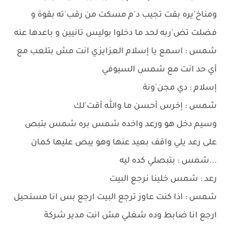
ومناخ'يره بقت تجيب د'م مسكت من رقب'ته بقوة و
فضلت تض'ربه لحد ما دخلوا بوليس تانيين و باعدها عنه
شمس : اسمع يا إسلام العزايزي انت مش بتلعب مع
أي حد انت مع شمس السيوفي
إسلام : دي مجن'ونة
شمس : إخرس أحسن ما والله أقت'لك
وسيم دخل هو ورعد واخده شمس بره شمس بتبص
على رعد يلي واقف بعيد عنها وهو يبص عليها كمان
...شمس : بتبصلي كده ليه
رعد : شمس خلينا نرجع البيت
شمس : اذا كنت عاوز ترجع البيت ارجع بس انا مستحيل
ارجع انا ضابط وده شغلي مش انت مدير شركة