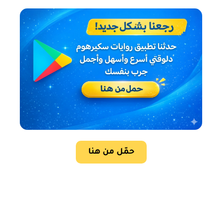
حمّل من هنا