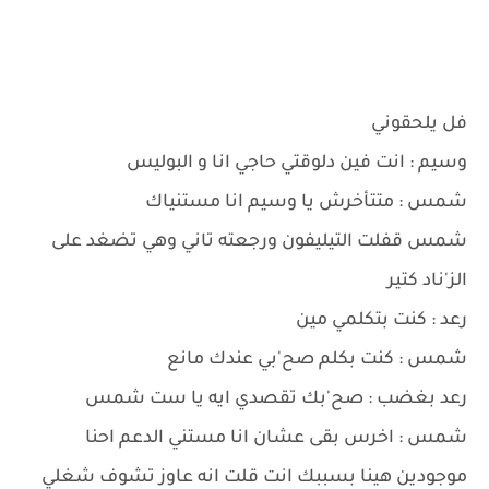
فل يلحقوني
وسيم : انت فين دلوقتي حاجي انا و البوليس
شمس : متتأخرش يا وسيم انا مستنياك
شمس قفلت التيليفون ورجعته تاني وهي تضغد على
الز'ناد كتير
رعد : كنت بتكلمي مين
شمس : كنت بكلم صح'بي عندك مانع
رعد بغضب : صح'بك تقصدي ايه يا ست شمس
شمس : اخرس بقى عشان انا مستني الدعم احنا
موجودين هينا بسببك انت قلت انه عاوز تشوف شغلي