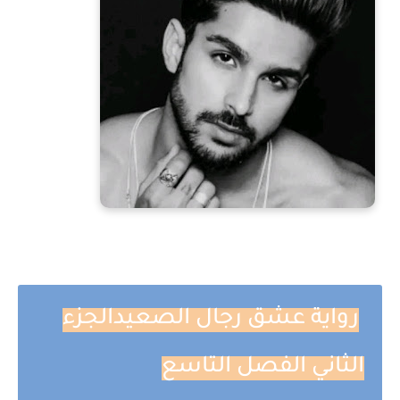
رواية
عشق
رجال الصعيدالجزء
الثاني الفصل التاسع