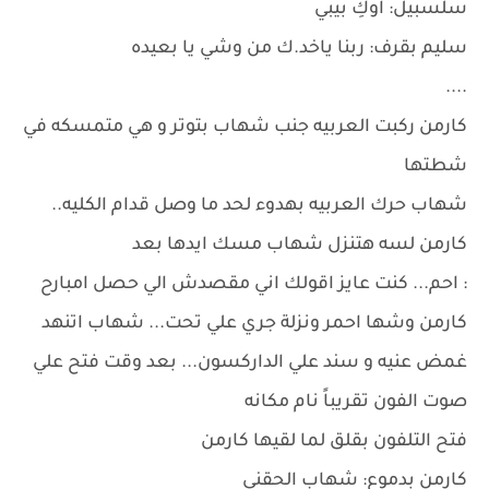
سلسبيل: اوكِ بيبي
سليم بقرف: ربنا ياخد.ك من وشي يا بعيده
....
كارمن ركبت العربيه جنب شهاب بتوتر و هي متمسكه في
شطتها
شهاب حرك العربيه بهدوء لحد ما وصل قدام الكليه..
كارمن لسه هتنزل شهاب مسك ايدها بعد
: احم... كنت عايز اقولك اني مقصدش الي حصل امبارح
كارمن وشها احمر ونزلة جري علي تحت... شهاب اتنهد
غمض عنيه و سند علي الداركسون... بعد وقت فتح علي
صوت الفون تقريباً نام مكانه
فتح التلفون بقلق لما لقيها كارمن
كارمن بدموع: شهاب الحقني