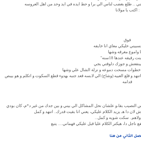
ني ... طلع بغضب لناس الي برا و حط ايده في ايد وحد من اهل العروسه
: اكتب يا مولانا
فوق
 تسبيني خليكي معاي انا خايفه
ا واموع مغرقه وشها
 رقيقه عندها 18سنه"
 مينفعش و جوزك دلوقتي يجي
ت خطوات مسحت دموعه و نزلة الشال علي وشها
هد و قلع العبيه (وشاح) الي لابسه قعد جنبه بهدوء قطع السكوت و اتكلم و هو بيبص
قدامه
 النصيب بقا،و علشان نحل المشاكل الي بيني و بين جدك من غير د*م، كان بودي
ان دا هـ يزيد الكلام عليكي، يعني انا بقيت قدرك.. اتنهد و كمل
 ولاهم.. سكت شويه و كمل...
جل دا، هيكتر الكلام عليا قبل عليكي فهماني..... يتبع
صل الثاني من هنا