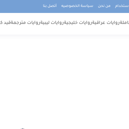
استخدام
من نحن
سياسة الخصوصيه
أتصل بنا
املة
روايات عراقية
روايات خليجية
روايات ليبية
روايات مترجمة
قيد كت