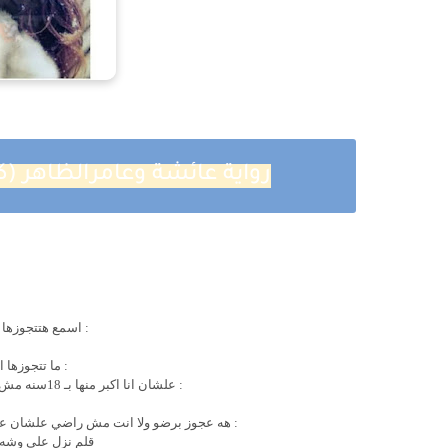
رواية عائشة وعامرالظاهر (ك
: اسمع هتتجوزها ي
: ما تتجوزها 
: علشان انا اكبر منها بـ 18سنه مش هتتجوز واحد عجوز زيي و انا مراضش اظلمها معاي
: هه عجوز برضو ولا انت مش راضي علشان عيله
قلم نزل علي وشه،