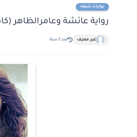
روايات شيقه
رواية عائشة وعامرالظاهر (كا
غير معرف
منذ 2 سنة