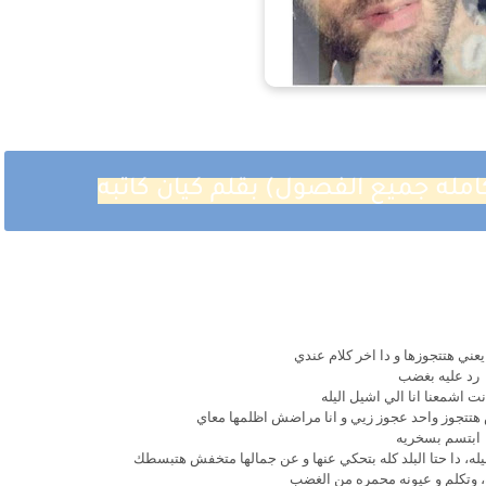
امله جميع الفصول) بقلم كيان كاتبه
عني هتتجوزها و دا اخر كلام عندي
رد عليه بغضب
انت اشمعنا انا الي اشيل اليله
ابتسم بسخريه
، دا حتا البلد كله بتحكي عنها و عن جمالها متخفش هتبسطك
 وتكلم و عيونه محمره من الغضب