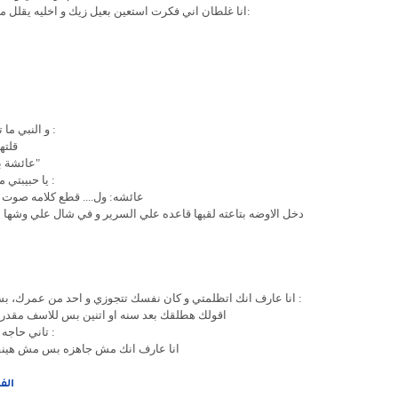
:انا غلطان اني فكرت استعين بعيل زيك و اخليه يقلل م
: و النبي ما
قلته
"عائشة بنت
: يا حبيبتي
عائشه: ول.... قطع كلامه صو
دخل الاوضه بتاعته لقيها قاعده علي السرير و في شال علي وشها اتن
: انا عارف انك اتظلمتي و كان نفسك تتجوزي و احد من عمرك، بس
اقولك هطلقك بعد سنه او اتنين بس للاسف مقدرش ل
: تاني حاجه
انا عارف انك مش جاهزه بس مش هينفع نا
الف