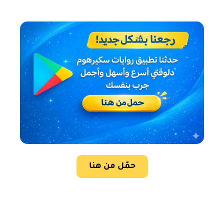
حمّل من هنا