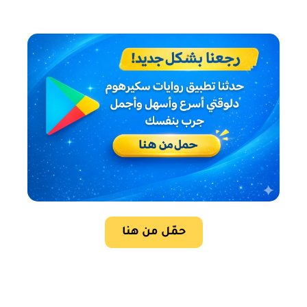
حمّل من هنا