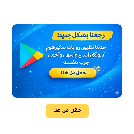
حمّل من هنا