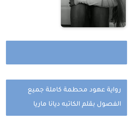
رواية عهود محطمة كاملة جميع
الفصول بقلم الكاتبه ديانا ماريا