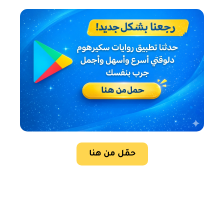
حمّل من هنا