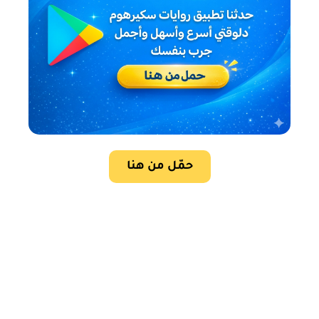
حمّل من هنا