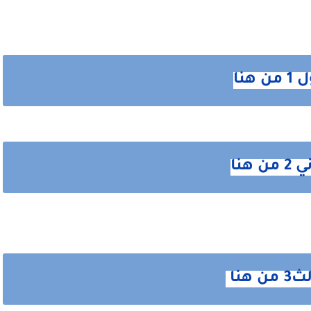
نا
هنا
نا