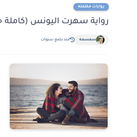
روايات مكتمله
رواية سهرت اليونس (كاملة حت
سمسمه
منذ بضع سنوات