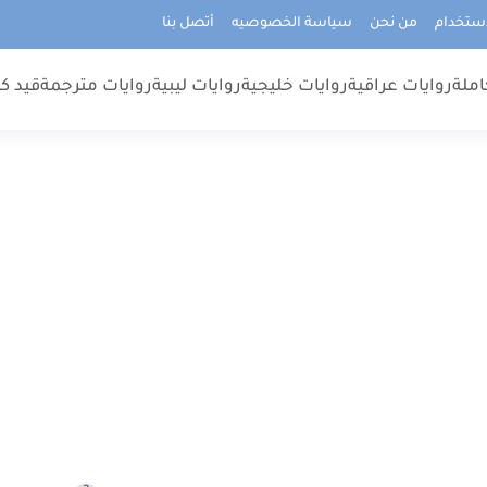
استخدام
من نحن
سياسة الخصوصيه
أتصل بنا
املة
روايات عراقية
روايات خليجية
روايات ليبية
روايات مترجمة
قيد كت