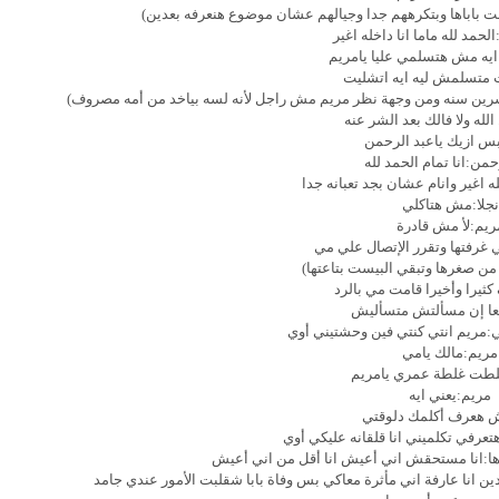
باباها وبتكرههم جدا وجيالهم عشان موضوع هنعرفه بعدين)
حمد لله ماما انا داخله اغير
ايه مش هتسلمي عليا يامريم
 متسلمش ليه ايه اتشليت
شرين سنه ومن وجهة نظر مريم مش راجل لأنه لسه بياخد من أمه مصروف)
الله ولا فالك بعد الشر عنه
س ازيك ياعبد الرحمن
من:انا تمام الحمد لله
له اغير وانام عشان بجد تعبانه جدا
نجلا:مش هتاكلي
ريم:لأ مش قادرة
 غرفتها وتقرر الإتصال علي مي
ن صغرها وتبقي البيست بتاعتها)
 كثيرا وأخيرا قامت مي بالرد
عا إن مسألتش متسأليش
ي:مريم انتي كنتي فين وحشتيني أوي
مريم:مالك يامي
لطت غلطة عمري يامريم
مريم:يعني ايه
هعرف أكلمك دلوقتي
عرفي تكلميني انا قلقانه عليكي أوي
ا:انا مستحقش اني أعيش انا أقل من اني أعيش
ن انا عارفة اني مأثرة معاكي بس وفاة بابا شقلبت الأمور عندي جامد