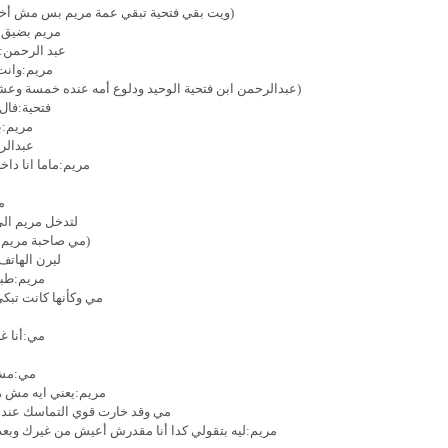
(ويت بقي فتحية تبقي عمة مريم بس مش أخت 
مريم بضيق:ال
عبد الرحمن:
مريم:وانت
(عبدالرحمن ابن فتحية الوحيد ودلوع أمه عنده خمسة وع
فتحية:فال 
مريم:ب
عبدالرح
مريم:ماما انا داخ
م
لتدخل مريم الي
(مي صاحبة مريم م
ليرن الهاتف
مريم:طب
مي وكأنها كانت تبك
مي:أنا غ
مي:مش 
مريم:يعني ايه مش هت
مي وقد خارت قوي التماسك عنده
مريم:ليه بتقولي كدا أنا مقدرش أعيش من غيرك وبعدي