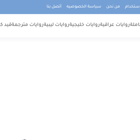
استخدام
من نحن
سياسة الخصوصيه
أتصل بنا
املة
روايات عراقية
روايات خليجية
روايات ليبية
روايات مترجمة
قيد كت