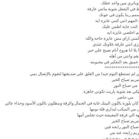
ياتري مين واخد عقلك
ط في الشغل شوية مانتي عارفة
مم ربنا يكون في عونك
المهم انتي كنتي عايزة ايه
كنت جاية اطمن عليك
م:اخلصي عايزة ايه
ي ازاي مش عايزة حاجه والله
وزي انتي عارفة غلاوتك عندي
لا انا هروح أنام تصبح علي خير
هم:وانتي من أهله
عميق بعد النفكير في محبوبته
***************
 لم تستطع النوم جيدا من القلق علي صديقتها لتقوم بالإتصال بمي
مريم:صباح الخير
مي:صباح النور
يكي بعد شوية ياريت تكوني جاهزة
مي:حاضر
ان بلوزة باللون البينك غاية في الجمال والرقة وبنطلون باللون الأسود وحذاء عالي
من الميكب ليداري قلة نومها
هة الي غرفة المعيشة حيث تجلس أمها
مريم:صباح الخير
صباح النور رايحه فين
يم:رايحه عند مي
ه صحيح هي مختفية فين