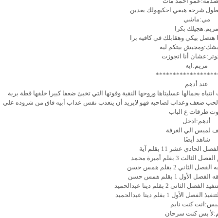
صدمه:عمو أحمد مات
طول شرحه هبقي احكيهولك بعدين
مي:ماشي
ريم:هجيلك بكرا
ا هتصل بيكي وهقابلك في كافيه برا
شك:ومجيش بيتكم ليه
وتر:عشان أنا اتجوزت
مريم:ايه
******************
عند أدهم
اه بجمالها عسليتاها وروحها النقية وقوتها التي تخبئ ضعفا كبيرا خلفها قطة برية
ن الحب ضعف وعذاب لصاحبه فهو لايريد أن يتعذب نفس عذاب أبيه فاق من شروده علي
ت طرقات ع الباب
أدهم:ادخل
ف لميس الي الغرفة
شاهد أيضًا
 الحادي عشر 11 بقلم آية
ثالث 3 بقلم أميرة محمد
الثاني 2 بقلم همس حسن
الأول 1 بقلم همس حسن
لثاني 2 بقلم دينا عبدالحميد
لأول 1 بقلم دينا عبدالحميد
يس:انت كنت نايم
:لأ بس كنت سرحان