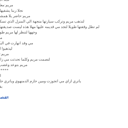
مريم:معل
نجلا:ربنا يشفيه
مريم:حاضر يلا همشي
لتذهب مريم وتركب سيارتها متجهة الي المنزل الذي تسكن
لم تطل وقفتها طويلا لتجد مي قديمه عليها مهلا هذه ليست صديقته
وجهها لتنظر لها مريم طوي
مر
مي وقد انهارت في البك
ليذهبوا 
مريم:ه
لتصمت مريم وكلما تحدثت مي زاد 
مريم بتوعد وغضب 
*****
ا
ياتري ازاي مي اتجوزت ومين حازم الدمنهوي وياتري حاز
بق
الفصل