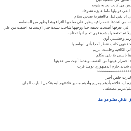
ش هي كانت تعبانه شويه
ا ابقي قوليلها ماما عايزة تشوفك
 انا بقي قبل ماالعقربة تصحي سلام
ه مي لتجدها شقة راقية يظهر علي صاحبها الثراء وهذا يظهر من المنطقه
ا التي تعرفها أصبحت نحيفه جدا ووجهها شاحب بشدة حتي الإبتسامه اختفت من علي
لا ثم تحتضنها بشدة فهي تعلم انها تحتاجه
يم:وحشتيني أوي
اء فهي كانت تنتظر أحدا يأتي ليواسيها
الي الكافيه وجلست مريم
ا ياستي يلا بقي نتكلم
احمرار عينيها من الغضب وبعدما أنهت مي حديثها
شديد:حازم الدمنهوري يومك قرب
****************
لبارت خلص أخيرا
م ليه علاقه بأدهم ومريم وأدهم مصير علاقتهم ايه هنكمل البارت الجاي
لم/مريم مصطفى
 الثاني عشر من هنا