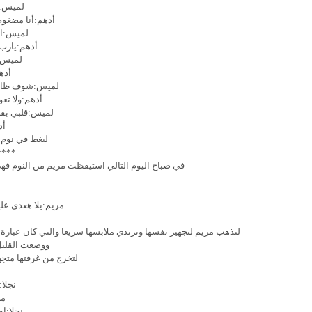
لميس:و
أدهم:أنا مضغو
لميس:ام
أدهم:يارب 
لميس:
أده
لميس:شوف ظالمن
أدهم:ولا تع
لميس:قلبي بقا ي
أد
ليغط في نوم 
****
في صباح اليوم التالي استيقظت مريم من النوم فهي
مريم:يلا هعدي عل
لتذهب مريم لتجهيز نفسها وترتدي ملابسها سريعا والتي كان عبارة ك
ووضعت القليل 
لتخرج من غرفتها متج
نجلا:
مر
نجلا:ا