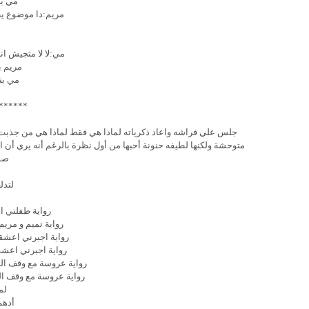
مي ب
مريم:دا موضوع ي
م
مي:لا لا متجيش ان
مريم ب
مي بت
******
جلس علي فراشه واعاد ذكرياته لماذا هي فقط لماذا هي من جذبت انتب
متوحشة ولكنها لطيفه حنونة أحبها من أول نظرة بالرغم أنه يري أ
صو
لتدل
رواية طفلتي الفصل
رواية تميم و مريم الفصل ال
رواية اجبرني اعشقه الفصل 
رواية اجبرني اعشقه الفصل 
رواية عروسة مع وقف التنفيذ الفصل ا
رواية عروسة مع وقف التنفيذ الفصل ا
لم
أدهم