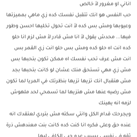
اناني او مغرور لأ خالص
حب النفس هو انك تتقبل نفسك كده زي ماهي بمميزتها
وعيوبها ومش بس كده لأ انت تحول تخليها احسن وطور
فيها... محدش يقول لأ انا مش قادر لأ مش لزم انا حلو
كده انت اه حلو كده ومش بس حلو انت زي القمر بس
انت مش عرف تحب نفسك اه ممكن تكون بتحبها بس
مش زي مهي تستحق منك عشان لو كانت بتحبها بجد
مش هتقبال انك تزيها تزيها بنظرتك في المريا لما تكون
مش رضيه عنها مش هتزيها لما تسمحي لحد ملهوش
لزمه انه يهينك
ويجرحك قدام الكل وانتي سكته مش بتردي لعتقدك انه
عنده حق وعلى فكره انا كنت كده كانت بنت معندهش ذرة
ثقه في نفسي بسبب عدم حبي الكافي ليها