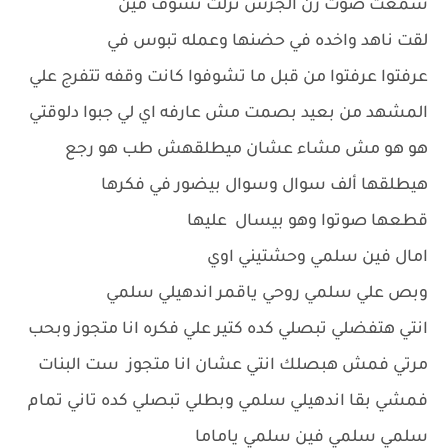
سمعت صوت رن الجرس نزلت تشوف مين
لقت ناهد واخده في حضنها وعمله تبوس في
عرفتوا عرفتوا من قبل ما تشوفوا كانت وقفه تتفرج علي
المشهد من بعيد بصمت مش عارفه اي لي جبوا دلوقتي
هو هو مش مشاء عشان ميطلقهش طب هو رجع
هيطلقها ألف سوال وسوال بيضور في فكرها
قطعها صوتوا وهو بيسال عليها
امال فين سلمي وحشتيني اوي
وبص علي سلمي روحي ياقمر اندهيلي سلمي
انتي هتفضلي تبصلي كده كتير علي فكره انا متجوز وبحب
مرتي فمش هبصلك انتي عشان انا متجوز ست البنات
فمشي بقا اندهيلي سلمي وبطلي تبصلي كده تاني تمام
سلمي سلمي فين سلمي ياماما