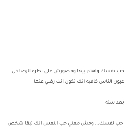
حب نفسك واهتم بيها ومضورش علي نظرة الرضا في
عيون الناس كافيه انك تكون انت رضي عنها
بعد سنه
حب نفسك... ومش معني حب النفس انك تبقا شخص