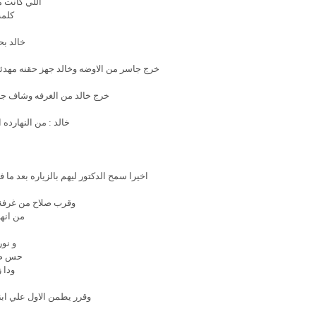
اللي كانت م
كلمه
خالد بح
خرج جاسر من الاوضه وخالد جهز حقنه مهدئه
خرج خالد من الغرفه وشاف ج
خالد : من النهارده
اخيرا سمح الدكتور ليهم بالزياره بعد م
وقرب صلاح من غرفة 
من انه
و نو
حس صلا
ودا 
وقرر يطمن الاول علي اب