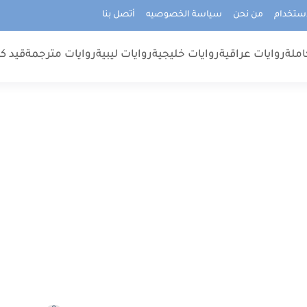
استخدام
من نحن
سياسة الخصوصيه
أتصل بنا
املة
روايات عراقية
روايات خليجية
روايات ليبية
روايات مترجمة
قيد كت