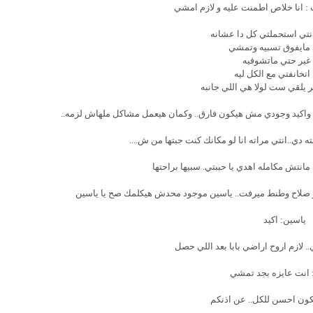
: انا خلاص اطمنت عليه و لازم امشي
 انتي استحملتي كل دا عشانه
مايفوق تسبيه وتمشي
غير حتي ماتشوفيه
اتخانفتي مع الكل ليه
 يلقي ست لولا هي اللي جانبه
ه . واكيد وجودي مش هيكون فارق.. وكمان هيعمل مشاكل ملهاش لزمه..
ه دي..انتي مراته انا لو مكانك كنت جبتها من ش....
انتش مكامله اهدي يا حببتي. سبيها براحتها
عمو صلاح وطنط ميرفت.. ياسين موجود محدش هيكلمك صح يا ياسين
ياسين: اكيد
ي.. لازم اروح اراضي بابا بعد اللي حصل
 انت عايزه بجد تمشي
كون احسن للكل.. عن اذنكم