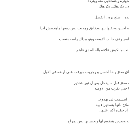
نهاره وبتستخبي منه وبتردد
... بكر.هك.. بكر.هك
ده : اطلع بره .. اتفضل
 لحنين وحقنها بيها ودقايق وهديت بس دمعها ماهديتش ابدا
اسر وقف جانب الاوضه وهو بيدلك راسه بغضب
 انت مالكيش علاقه بالحاله دي فاهم
...........
ا فاق معتز وبقا احسن و وجريت ميرفت علي اوضه في الاول
معتز قبل ما يدخل بص ل نور بتحذير
ا حتي تقرب من الاوضه
ر ابتسمت لي بهدوء..
ح بانها بتستهزاء بيه
زاد حقده اكتر عليها..
نه وبعدين هيفوق لها ويحسابها بس بمزاج