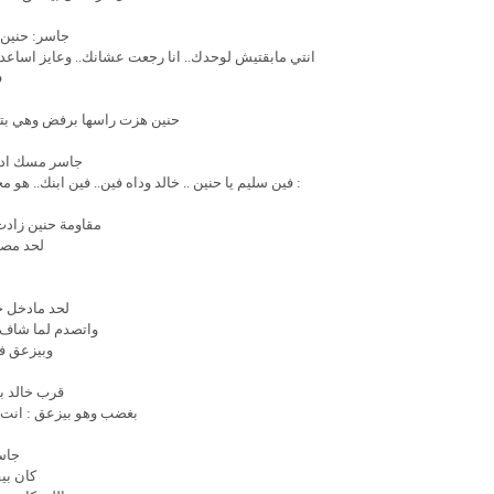
جاسر: حنين 
انتي مابقتيش لوحدك.. انا رجعت عشانك.. وعايز اساعدك.
ف
حنين هزت راسها برفض وهي بتبك
جاسر مسك ادي
: فين سليم يا حنين .. خالد وداه فين.. فين ابنك.. هو
مقاومة حنين زاد
لحد مصر
لحد مادخل خ
واتصدم لما شاف
وبيزعق في
قرب خالد ب
بغضب وهو بيزعق : انت اي
جاسر
كان بي