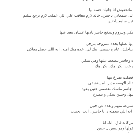
ماتخفيش انا جانبك حسه بيا
. سمعاني ياحنين.. خالد لازم يتعاقب علي اللي عمله.. لازم نرجع سليم
ين سليم ياحنين
ي وبتزوم وبتدفع جاسر باديها عشان يبعد عنها
ها بصلها بحده ممزوجه بترجي
 محتاجلك.. عايزه تسيبي ابنك لي.. خده منك امته.. ايه اللي حصل معاكي
ت وجاسر بيضغط عليها وهي بتبكي
خت: بكر. هك.. بكر. هك
فضلت تصرخ بيها
الد الاوضه مدير المستشفى
 جاسر ماسك معصمي حنين بقوه
ها.. وحنين بتبكي و بتصرخ
سرعه منهم وبعده عن حنين
ه اللي بتعمله دا يا جاسر .. انت اتجننت
 كانه فاق : انا.. انا
قولها وهو بيبص ل حنين