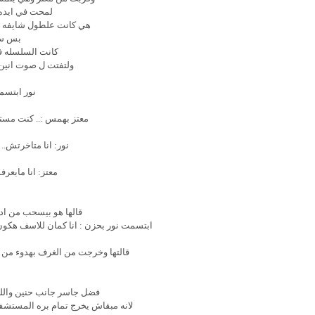
لمحت في ايده
هي كانت علطول شايفه لبس
بس سح
كانت السلسله ف
ولتفتت ل صوت انين 
نور ابتسم
معتز بهمس :.. كنت مستن
نور: انا متاخرتش..
معتز: انا مابعر
قالها هو بيسحب من اد
ابتسمت نور بحزن : انا كمان للاسف هكون ز
قالتها وخرجت من الغرف بهدوء من 
فضل جاسر جانب حنين واللي
لانه مبقاش يخرج تمام بره المستشفى