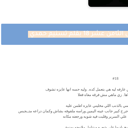
1 بقلم تسنيم حمدي
#18
ارفه ليه هي بتعمل كده.. وليه حسه انها عايزه تشوف
ا.. زي ماهي مش فرقه معاه فعلا
ي بالذنب اللي مخليني عايزه اطمن عليه
جر.ح كبير جانب عينه اليمين وراسه ملفوفه بشاش وكمان دراعه متــجبس
علي السرير وقلبت فيه شويه ورجعته مكانه
 باديها علي شعره وبتتامل ملامحه بهدوء