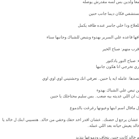
معا ولدين بس لسه مقدرش يوصله
مستشفي فكان ديما جانب حنين
لعلاج ودا خلي جاسر عنده طاقه يكمل
ها قاعده علي السرير بهدوء وبتبص للشباك وجانبها سناء
رب منهم: صباح الخير
: صباح النور يادكتور
ي تخرجي انا هكون جانبها
ا: عامله ايه يا حنين.. تعرفي انك وحشتيني اوي اوي اوي
 تبص علي الشباك بهدوء
رف ان اللي عديته بيه صعب.. بس سليم محتاجلك يا حنين
ل ماقال اسم ابنها وعيونها رغرغت بالدموع
 عشان يرجع ل حضنك.. عشان اقدر اخد حقك وحقي من خالد.. هتسيبي ابنك ل خالد يا
لد يعيش حياته بعد اللي عمله..
خالد كانت حنين بتخاف ودموعها بتذيد