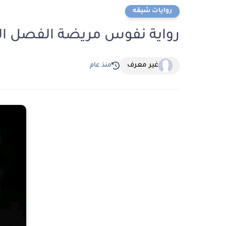
روايات شيقه
رواية نفوس مريضة الفصل الثامن عشر 18 ب
غير معرف
منذ عام