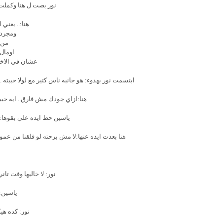
نور بصت ل هنا وكملت 
هنا:.. يعني
ومجرد 
من 
اومال 
عشان في الاخر
ابتسمت نور بهدوء: هو جانبه ناس كتير مع لولا حببت
هنا:ازاي جودك مش فارق.. ايه حببت
ياسين حط ايده علي بقوها: م
هنا بعدت ايده عنها:لا مش برحته لو قلقنا من 
نور: لا خاليها وقت تان
ياسين:
نور: كده هي