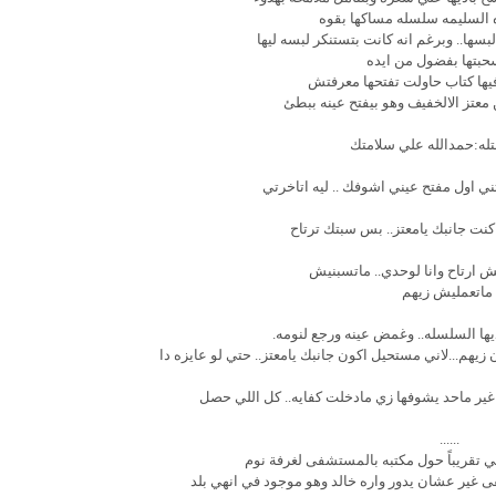
 السليمه سلسله مساكها بقوه
ها.. وبرغم انه كانت بتستنكر لبسه ليها
بتها بفضول من ايده
يها كتاب حاولت تفتحها معرفتش
معتز الالخفيف وهو بيفتح عينه ببطئ
تله:حمدالله علي سلامتك
ي اول مفتح عيني اشوفك .. ليه اتاخرتي
 كنت جانبك يامعتز.. بس سبتك ترتاح
فش ارتاح وانا لوحدي.. ماتسبنيش
ماتعمليش زيهم
يها السلسله.. وغمض عينه ورجع لنومه.
يهم...لاني مستحيل اكون جانبك يامعتز.. حتي لو عايزه دا
غير ماحد يشوفها زي مادخلت كفايه.. كل اللي حصل
......
 تقريباً حول مكتبه بالمستشفى لغرفة نوم
 غير عشان يدور واره خالد وهو موجود في انهي بلد