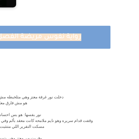
رواية نفوس مريضة الفصل الثامن عشر 8
دخلت نور غرفة معتز وهي متلخبطه مش ع
هو مش فارق معاه
نور بفسها: هو بس احساس
وقفت قدام سريره وهو نايم ملامحه كانت معقد بألم وفي 
مسكت التقرير اللي متتثبت 
وقربت من معتز وهي بتمسح