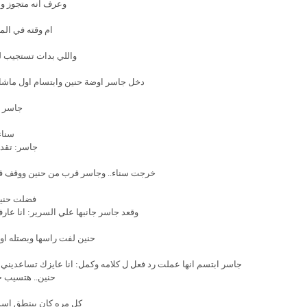
وعرف انه متجوز و
ام وقته في ال
واللي بدات تستجيب ل
دخل جاسر اوضة حنين وابتسام اول ماشاف
جاسر ق
سناء
جاسر: تقدر
خرجت سناء.. وجاسر قرب من حنين ووقف قصده
فضلت حنين
وقعد جاسر جانبها علي السرير: انا عا
حنين لفت راسها وبصتله او
جاسر ابتسم انها عملت رد فعل ل كلامه وكمل: انا عايزك تساعديني
حنين.. هتسيب خا
كل مره كان بينطق اسم 