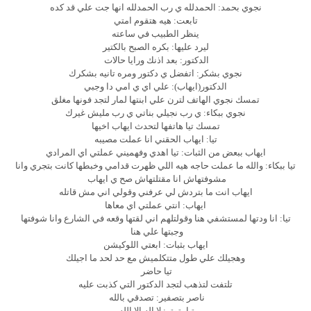
نجوي بحمد: الحمدلله ي رب الحمدلله انها جت علي قد كده
تابعت: هيه هتقوم امتي
ينظر الطبيب في ساعته
ليرد عليها: بكره الصبح بالكتير
الدكتور: بعد اذنك ورايا حالات
نجوي بشكر: اتفضل ي دكتور ومره تانيه بشكرك
الدكتور(ايهاب): علي اي ي امي دا وجبي
تمسك نجوي الهاتف لترن علي ابنتها لمار لتجد فونها مغلق
نجوي ببكاء: ي رب نجيلي بناتي ي رب مليش غيرك
تمسك تيا هاتفها لتحدث ايهاب اخيها
تيا: ايهاب الحقني انا عملت مصيبه
ايهاب ببعض من الثبات: تيا اهدي وفهميني عملتي اي المرادي
تيا ببكاء: والله ما عملت حاجه هيه اللي ظهرت قدامي وخبطها كانت بتجري وانا
مشوفتهاش انا مقتلتهاش صح ي ايهاب
ايهاب انت ما بتردش لي عرفني وقولي اني مش قاتله
ايهاب: انتي عملتي اي معاها
تيا: انا ودتها لمستشفي هنا وقولتلهم اني لقتها وقعه في الشارع وانا شوفتها
وجبتها علي هنا
ايهاب بثبات: ابعتي اللوكيشن
وهجيلك علي طول متتكلميش مع حد لحد ما اجيلك
تيا حاضر
تلتفت لتذهب لتجد الدكتور التي كذبت عليه
ناصر بتصفير: تصدقي بالله
تيا بتوتر: لا اله الا الله