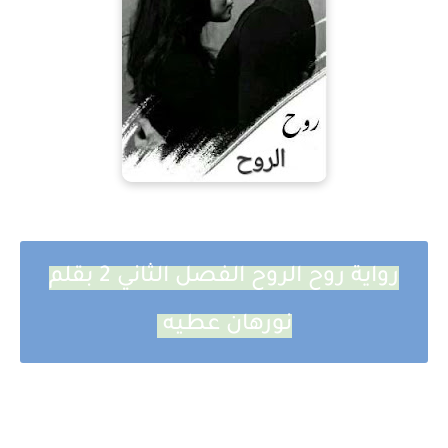
رواية روح الروح الفصل الثاني 2 بقلم
نورهان عطيه