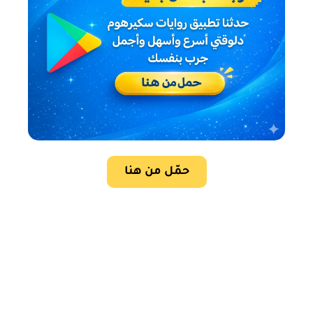
حمّل من هنا