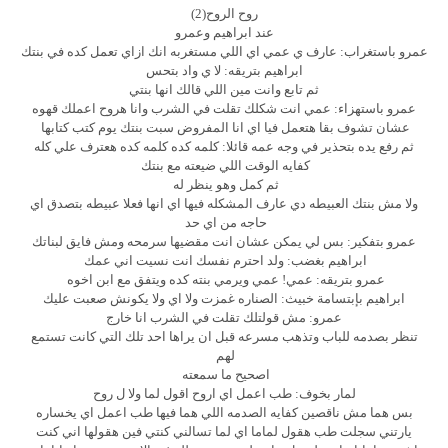
روح الروح(2)
عند ابراهيم وعمرو
عمرو باستغراب: عارف ي عمي اي اللي مستغربه انك ازاي تعمل كده في بنتك
ابراهيم بتريقه: لا ي واد بتحس
ثم تابع وانت مين اللي قالك انها بنتي
عمرو باستهزاء: عمي انت شكلك تقلت في الشرب وانا هروح اعملك قهوه
عشان تشوف بقا هتعمل فيا اي انا المفروض سبت بنتك يوم كتب كتابها
ثم رفع يده بتحذير في وجه عمه قائلا: كلمه كده كلمه كده هعترف علي كله
كفايه الوقت اللي ضيعته مع بنتك
ثم كمل وهو ينظر له
ولا مش بنتك العبيطه دي عارف المشكله فيها اي انها فعلا عبيطه بتصدق اي
حاجه من اي حد
عمرو بتفكير: بس لي يمكن عشان انت مقضيها سرمحه ومش فايق لبناتك
ابراهيم بغضب: ولد احترم نفسك انت نسيت اني عمك
عمرو بتريقه: عمي! عمي ويرمي بنته كده ويتفق مع ابن اخوه
ابراهيم بإبتسامة خبيث: الصناره غمزت ولا اي ولا يكونش صعبت عليك
عمرو: مش قولتلك تقلت في الشرب انا خارج
تنظر بصدمه للباب وتذهب مسرعه قبل ان يراها احد تلك التي كانت تستمع
لهم
اصحيح ما سمعته
لمار بخوف: طب اعمل اي اروح اقول لما ولا ل روح
بس هما مش ناقصين كفايه الصدمه اللي هما فيها طب اعمل اي يخساره
يارتني سجلت طب هقول لماما اي لما تسالني كنتي فين هقولها اني كنت