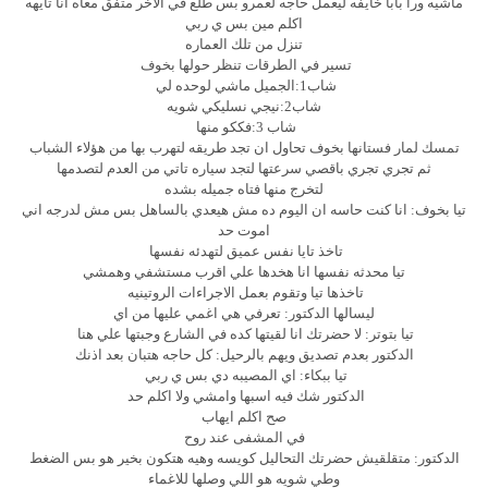
ماشيه ورا بابا خايفه ليعمل حاجه لعمرو بس طلع في الاخر متفق معاه انا تايهه
اكلم مين بس ي ربي
تنزل من تلك العماره
تسير في الطرقات تنظر حولها بخوف
شاب1:الجميل ماشي لوحده لي
شاب2:نيجي نسليكي شويه
شاب 3:فككو منها
تمسك لمار فستانها بخوف تحاول ان تجد طريقه لتهرب بها من هؤلاء الشباب
ثم تجري تجري باقصي سرعتها لتجد سياره تاتي من العدم لتصدمها
لتخرج منها فتاه جميله بشده
تيا بخوف: انا كنت حاسه ان اليوم ده مش هيعدي بالساهل بس مش لدرجه اني
اموت حد
تاخذ تايا نفس عميق لتهدئه نفسها
تيا محدثه نفسها انا هخدها علي اقرب مستشفي وهمشي
تاخذها تيا وتقوم بعمل الاجراءات الروتينيه
ليسالها الدكتور: تعرفي هي اغمي عليها من اي
تيا بتوتر: لا حضرتك انا لقيتها كده في الشارع وجبتها علي هنا
الدكتور بعدم تصديق ويهم بالرحيل: كل حاجه هتبان بعد اذنك
تيا ببكاء: اي المصيبه دي بس ي ربي
الدكتور شك فيه اسبها وامشي ولا اكلم حد
صح اكلم ايهاب
في المشفى عند روح
الدكتور: متقلقيش حضرتك التحاليل كويسه وهيه هتكون بخير هو بس الضغط
وطي شويه هو اللي وصلها للاغماء