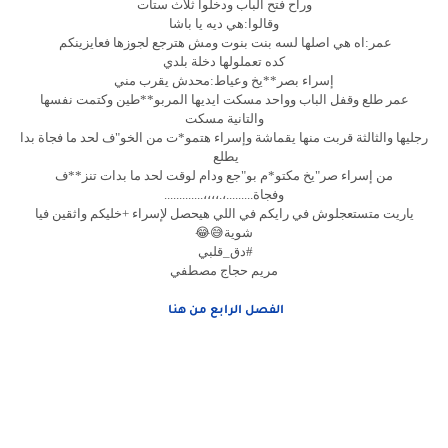
وراح فتح الباب ودخلوا ثلاث ستات
وقالوا:هي ديه يا باشا
عمر:اه هي اصلها لسه بنت بنوت ومش هترجع لجوزها فعايزينكم
كده تعملولها دخلة بلدي
إسراء بصر**يخ وعياط:محدش يقرب مني
عمر طلع وقفل الباب وواحد مسكت ايديها المربو**طين وكتمت نفسها
والتانية مسكت
رجليها والثالثة قربت منها يقماشة وإسراء هتمو*ت من الخو"ف لحد ما فجاة بدا
يطلع
من إسراء صر"يخ مكتو*م بو"جع ودام لوقت لحد ما بدات تنز**ف
وفجاة.........،.،،،،.............
ياريت متستعجلوش في رايكم في اللي هيحصل لإسراء +خليكم واثقين فيا
شوية😅😂
#دق_قلبي
مريم حجاج مصطفي
الفصل الرابع من هنا