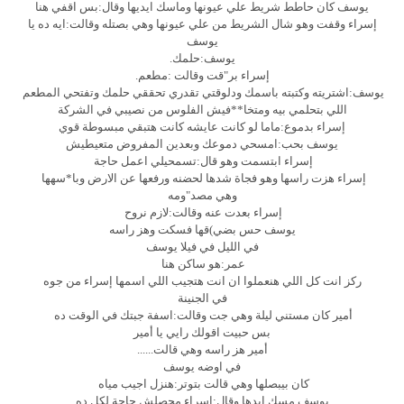
يوسف كان حاطط شريط علي عيونها وماسك ايديها وقال:بس اقفي هنا
إسراء وقفت وهو شال الشريط من علي عيونها وهي بصتله وقالت:ايه ده يا
يوسف
يوسف:حلمك.
إسراء بر"قت وقالت :مطعم.
يوسف:اشتريته وكتبته باسمك ودلوقتي تقدري تحققي حلمك وتفتحي المطعم
اللي بتحلمي بيه ومتخا**فيش الفلوس من نصيبي في الشركة
إسراء بدموع:ماما لو كانت عايشه كانت هتبقي مبسوطة قوي
يوسف بحب:امسحي دموعك وبعدين المفروض متعيطيش
إسراء ابتسمت وهو قال:تسمحيلي اعمل حاجة
إسراء هزت راسها وهو فجاة شدها لحضنه ورفعها عن الارض وبا*سهها
وهي مصد"ومه
إسراء بعدت عنه وقالت:لازم نروح
يوسف حس بضي)قها فسكت وهز راسه
في الليل في فيلا يوسف
عمر:هو ساكن هنا
ركز انت كل اللي هنعملوا ان انت هتجيب اللي اسمها إسراء من جوه
في الجنينة
أمير كان مستني ليلة وهي جت وقالت:اسفة جبتك في الوقت ده
بس حبيت اقولك رايي يا أمير
أمير هز راسه وهي قالت......
في اوضه يوسف
كان بيبصلها وهي قالت بتوتر:هنزل اجيب مياه
يوسف مسك ايدها وقال:إسراء محصلش حاجة لكل ده