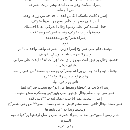
إسراء سكتت وهو ساب ايدها وهي نزلت بسرعه
في المطبخ
إسراء كانت ماسكه الكاس لحد ما حد جه من وراها وحط
ايده علي بوقها والكاس وقع من ايدها بخو"ف
حط المسد"س علي رقبتها وقال:اتحركي معايا احسنلك
دموعها نزلت بخو"ف وفجاه عض"ته وصر"خت
إسراء بصر"يخ:يوسفففففف
فوق
يوسف قام علي صر"يخ إسراء ونزل بسرعة ولقي واحد مل*ثم
وإسراء جريت ناحيه يوسف بخو"ف
حضنها وقال بزعيق:انت مين وازاي تت*جرأ ت*م*د ايدك علي مراتي
وازاي تدخل هنا
وفجاة فيه واحد جه من وراهم وضر"ب يوسف بالمسد*س علي راسه
وقع وراح شد إسراء وخد**رها
تاني يوم في البلد
إسراء كانت مر"بوطة وبتعيط من الو*جع بسبب ضر"به ليها
عمر ضر"بها بالقلم وقال بزعيق:بقي بتهر*بي ومفكره مش هجيبك
إسراء بتعب:عمر انا بنت عمك ليه بتا**ذيني كده
عمر ضحك وقال:انتي لسه مشوفتيش حاجة ومسك المق**ص وهي بتصر"خ
وبتعيط وبدا يق*ص شعرها
عمر رمي المق*ص بعد ما إسراء شعرها بقي واصل لرقبتها وز"قها ناحية
السرير
وهي بتعيط