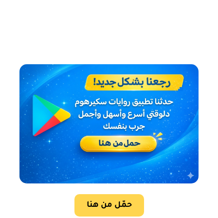
حمّل من هنا