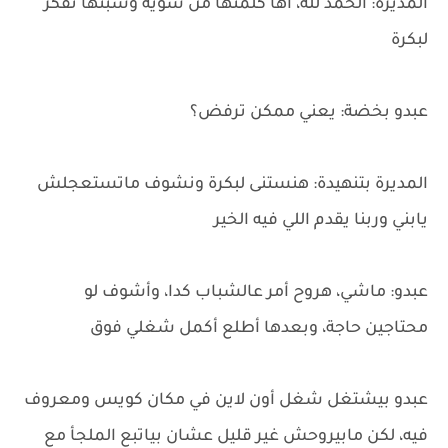
المديرة: الحمد لله، اها كلمتها من شوية وسبتها تفكر
لبكرة
عبدو بخضة: يعني ممكن ترفض؟
المديرة بتنهيدة: هنستنى لبكرة ونشوف ماتستعجلش
يابني وربنا يقدم اللي فيه الخير
عبدو: ماشي، هروح أمر عالشباب كدا، وأشوف لو
محتاجين حاجة، وبعدها أطلع أكمل شغلي فوق
عبدو بيشتغل شغل أون لاين في مكان كويس ومعروف
فيه، لكن مابيروحش غير قليل عشان بياتبع الملجأ مع