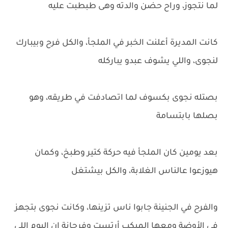
لما نتجوز، وراح حضن والدته وهى طبطبت عليه
كانت المديرة أعلنت الخبر في الملجأ، والكل فرح وبيبارك
لنجوى، واللي يشوف عبدو يباركله
بصتله نجوى بكسوف لما اتصادفت في طريقه، وهو
بصلها بابتسامة
بعد يومين كان الملجأ فيه حركة كتير وطبخ، وكمان
هيوزعوا عالناس الغلابة، والكل بيشتغل
والفرح في الجنينة جابوا ناس تزينها، وكانت نجوى بتجهز
في الأوضة ومعها الميكب أرتست وفرحانة إن اليوم اللي