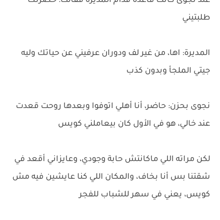
عند نجوى كانت قاعدة قدام المديرة فقالت: حضرتك
طلبتيني
المديرة: اها، من غير لف ودوران عرفيني عن حياتك وليه
جيتي الملجأ وبدون كذب
نجوى بحزن: حاضر، أنا أهلي اتوفوا وبعدها روحت قعدت
عند خالي، هو في الأول كان بيعاملني كويس
لكن مراته اللي ماكانتش حابة وجودي، وعايزاني أقعد في
شقتنا بس أنا بخاف، والمكان اللي كنا عايشين فيه مش
كويس، يعني في سهر للشباب للفجر