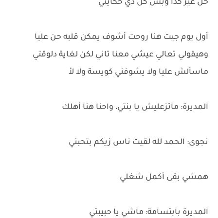
حل غير كدا وبس كل دي حكايتي
أول يوم جيت هنا روحت أشوف يمكن قلبه حن عليا
وهيقولي تعالي عيشي معنا تاني لكن لغاية دلوقتي
ماسألش عليا ولا يشوفني كويسة ولا لأ
المديرة: ماتزعليش يا بنتي، واحنا هنا أهلك
نجوى: الحمد لله لقيت ناس زيكم بتحبني
همشي بقى أكمل شغلي
المديرة بابتسامة: ماشي يا حبيبتي