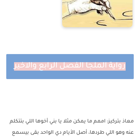
رواية الملجا الفصل الرابع والاخير
معاذ بتركيز: اممم ما يمكن مثلا يا بني أخوها اللي بتتكلم
عنه وهو اللي طردها، أصل الأيام دي الواحد بقى بيسمع