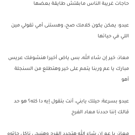
حاجات غريبة الناس مابقتش طايقة بعضها
عبدو: يمكن يكون كلامك صح، وهستنى أمي تقولي مين
اللي في حياتها
معاذ: خير إن شاء الله، بس ياض أخيرا هنشوفك عريس
مبارك يا عم وربنا يتمم على خير وهتطلع من السنجلة
أهو
عبدو بسرعة: حيلك يابني، أنت بتقول إيه دا كله؟ هو حد
قالك إننا حددنا معاد الفرح
معاذ: يا عم إن شاء الله هتحدد الفرح وهنيجي ناكل جاتوه