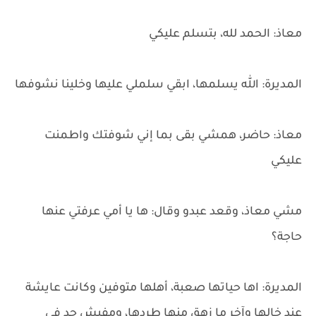
معاذ: الحمد لله، بتسلم عليكي
المديرة: الله يسلمها، ابقي سلملي عليها وخلينا نشوفها
معاذ: حاضر، همشي بقى بما إني شوفتك واطمنت
عليكي
مشي معاذ، وقعد عبدو وقال: ها يا أمي عرفتي عنها
حاجة؟
المديرة: اها حياتها صعبة، أهلها متوفين وكانت عايشة
عند خالها وآخر ما زهق منها طردها، ومفيش حد في