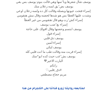
يوسف شال شعرها وبا"سها وهي قالت بنوم:يوسف بس بقي
يوسف بض"يق:لسه زعلان منك
إسراء فتحت عيونها وبصتله وقالت:كل ده ولسه زعلان اوعي
وشدت عليها الغطا بس هو شدها لحضنه وقال:مش هتقومي
إسراء كش"رت وهو قال:هتقومي من غير الغطأ
إسراء بغ"ضب:يوسف
يوسف ابتسم وحضنها وقال:اقولك على حاجة
إسراء:قول
يوسف:دق قلبي
إسراء؛لمين
يوسف:ليكي
إسراء قربت منه وقالت:طب ما انت قلبي كله
يوسف بش"غب:حيث كده ابو*سك
البارت الاخير💙
رايكم
#دق_قلبي♡
مريم حجاج مصطفي
لمتابعه روايتنا زورو قناتنا على التلجرام من هنا