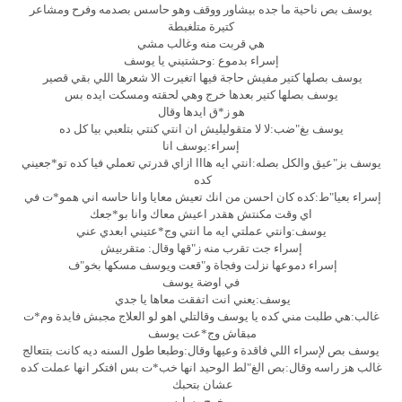
يوسف بص ناحية ما جده بيشاور ووقف وهو حاسس بصدمه وفرح ومشاعر
كتيرة متلغبطة
هي قربت منه وغالب مشي
إسراء بدموع :وحشتيني يا يوسف
يوسف بصلها كتير مفيش حاجة فيها اتغيرت الا شعرها اللي بقي قصير
يوسف بصلها كتير بعدها خرج وهي لحقته ومسكت ايده بس
هو ز*ق ايدها وقال
يوسف بغ"ضب:لا لا متقوليليش ان انتي كنتي بتلعبي بيا كل ده
إسراء:يوسف انا
يوسف بز"عيق والكل بصله:انتي ايه هااا ازاي قدرتي تعملي فيا كده تو*جعيني
كده
إسراء بعيا"ط:كده كان احسن من انك تعيش معايا وانا حاسه اني همو*ت في
اي وقت مكنتش هقدر اعيش معاك وانا بو*جعك
يوسف:وانتي عملتي ايه ما انتي وج*عتيني ابعدي عني
إسراء جت تقرب منه ز"قها وقال: متقربيش
إسراء دموعها نزلت وفجاة و"قعت ويوسف مسكها بخو"ف
في اوضة يوسف
يوسف:يعني انت اتفقت معاها يا جدي
غالب:هي طلبت مني كده يا يوسف وقالتلي اهو لو العلاج مجبش فايدة وم*ت
مبقاش وج*عت يوسف
يوسف بص لإسراء اللي فاقدة وعيها وقال:وطبعا طول السنه ديه كانت بتتعالج
غالب هز راسه وقال:بص الغ"لط الوحيد انها خب*ت بس افتكر انها عملت كده
عشان بتحبك
وخرج وسابه