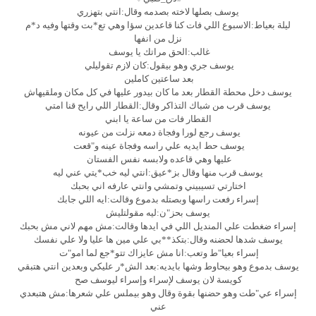
يوسف بصلها لاخته بصدمه وقال:انتي بتهزري
ليلة بعياط:الاسبوع اللي فات كنا قاعدين سؤا وهي تع*بت وقتها وفيه د*م
نزل من انفها
غالب:الحق مراتك يا يوسف
يوسف جري وهو بيقول:كان لازم تقوليلي
بعد ساعتين كاملين
يوسف دخل محطة القطار بعد ما كان بيدور عليها في كل مكان وملقيهاش
يوسف قرب من شباك التذاكر وقال:القطار اللي رايح قنا امتي
القطار فات من ساعة يا ابني
يوسف رجع لورا وفجاة دمعه نزلت من عيونه
يوسف حط ايديه علي راسه وفجاة عينه و"قعت
عليها وهي قاعده ولابسه نفس الفستان
يوسف قرب منها وقال بز*عيق:انتي ليه خب*يتي عني ليه
اختارتي تسيبيني وتمشي وانتي عارفه اني بحبك
إسراء رفعت راسها وبصتله بدموع وقالت:ايه اللي جابك
يوسف بحز"ن:ليه مقولتليش
إسراء ضغطت علي المنديل اللي في ايدها وقالت:مش مهم لاني مش بحبك
يوسف شدها لحضنه وقال:بتكذ**بي علي مين ها عليا ولا علي نفسك
إسراء بعيا"ط وتعب:انا مش عايزاك تتو*جع لما امو"ت
يوسف بدموع وهو بيحاوط وشها بايديه:بعد الش*ر عليكي وبعدين انتي هتبقي
كويسة لان يوسف لإسراء وإسراء ليوسف صح
إسراء عي"طت وهو حضنها بقوة وقال وهو بيملس علي شعرها:مش هتبعدي
عني