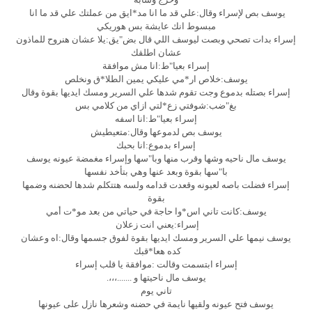
يوسف بص لإسراء وقال:علي قد ما انا مد*ايق من عملتك علي قد ما انا
مبسوط انك عايشة بس هوريكي
إسراء بدات تصحي وبصت ليوسف اللي قال بض"يق:يلا عشان هنروح للماذون
عشان اطلقك
إسراء بعيا"ط:انا مش موافقة
يوسف:خلاص ار*مي عليكي يمين الطلا*ق ونخلص
إسراء بصتله بدموع وجت تقوم شدها علي السرير ومسك ايديها بقوة وقال
بغ"ضب:شوفتي زع*لتي ازاي من كلامي بس
إسراء بعيا"ط:انا اسفه
يوسف بص لدموعها وقال:متعيطيش
إسراء بدموع:انا بحبك
يوسف مال ناحيه وشها وقرب منها وبا"سها وإسراء مغمضة عيونه يوسف
با"سها بقوة وبعد عنها وهي بتأخد نفسها
إسراء فضلت باصه لعيونه وقعدت قدامه ولسه هتتكلم شدها لحضنه وضمها
بقوة
يوسف:كانت تاني اس*وا حاجة في حياتي من بعد مو*ت أمي
إسراء:يعني انت زعلان
يوسف نيمها علي السرير ومسك ايديها بقوة لفوق جسمها وقال:اه وعشان
كده هعا*قبك
إسراء ابتسمت وقالت :موافقة يا قلب إسراء
يوسف مال ناحيتها و .......،،،.
تاني يوم
يوسف فتح عيونه ولقيها نايمة في حضنه وشعرها نازل على عيونها