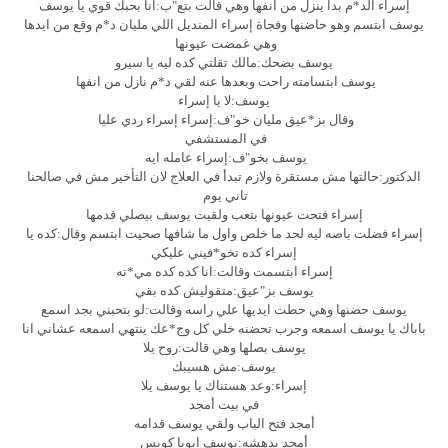
إسراء الد*م بدا ينزل من انفها وهي قالت بتع"ب:انا بحبك قوي يا يوسف
يوسف ابتسم وهو حاضنها وفجاة إسراء المنديل اللي مليان د*م وقع من ايدها
وهي غمضت عيونها
يوسف بضحك:مالك تقلتي كده ليه يا سيرو
يوسف ابتسامته راحت وبعدها عنه لقي د*م نازل من انفها
يوسف:لا يا إسراء
وقال بز*عيق مليان خو"ف:إسراء إسراء ردي عليا
في المستشفي
يوسف بخو"ف:إسراء عامله ايه
الدكتور:حالتها مش مستقرة ولازم تبدأ في العلاج لان التأخير مش في صالحنا
تاني يوم
إسراء فتحت عيونها بتعب ولقيت يوسف بيصلي قدمها
إسراء فضلت باصه ليه لحد ما خلص واول ما شافها صحيت ابتسم وقال:كده يا
إسراء كده تخو*فيني عليكي
إسراء ابتسمت وقالت:انا كده كده مي*ته
يوسف بز"عيق:متقوليش كده بقي
يوسف حضنها وهي حطت ايديها علي راسه وقالت:لو بتحبني بجد اسمع
باباك يا يوسف اسمعه وجرب تحضنه خلي كل وج*عك ينتهي اسمعه عشاني انا
يوسف بصلها وهي قالت:روح يلا
يوسف:مش هسيبك
إسراء:وعد هستناك يا يوسف يلا
في بيت أمجد
أمجد فتح الباب ولقي يوسف قدامه
أمجد بدهشه:يوسف ابويا كويس