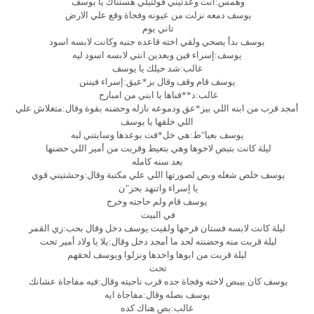
وهمس:انت وعدتيني قولتيلي هستناك يا يوسف
يوسف دمعه نزلت من عيونه وفجاة وقع علي الارض
تاني يوم
يوسف بدأ يصحي ولقي اخته قاعده جنبه وكانت لابسه اسود
يوسف:إسراء فين وبعدين انتي لابسه اسود ليه
غالب:شد حيلك يا يوسف
يوسف قام وقف وقال بز*عيق:إسراء فيننن
غالب:د**فناها يا ابني من امبارح
أمجد قرب من ابنه اللي بيز*عق ودموعه نازله وحضنه بقوة وقال:متغلاش علي
اللي خلقها يا يوسف
يوسف بعيا"ط:هي خل*فت بوعدها وسابتني لبه
ليلة كانت بتبص لاخوها وهي بتعيط وقربت من أمير اللي حضنها
بعد سنه كامله
يوسف خلص شغله وبص لصورتها اللي علي مكتبة وقال:وحشتيني قوي
يا إسراء واتنهد بحز"ن
يوسف قام ولم حاجته وخرج
في البيت
ليلة كانت لابسه فستان فرحها ولقيت يوسف دخل وقال بحب:زي القمر
ليلة قربت منه وحضنته لحد ما أمجد دخل وقال:يلا يا ولاد أمير تحت
ليلة قربت من ابوها واخدها ونزلوا ويوسف لحقهم
تحت
يوسف كان بيبص لاخته وفجاة جده قرب ناحيته وقال:فيه مفاجاة عشانك
يوسف بصله وقال:مفاجاة ايه
غالب:بص هناك كده