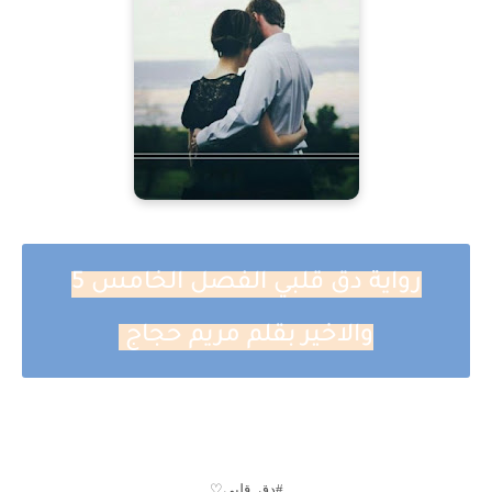
رواية دق قلبي الفصل الخامس 5
والاخير بقلم مريم حجاج
#دق_قلبي♡