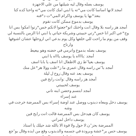
يوسف بصله وقال:ليه شيلتها من علي الاجهزة
امجد:لانها اساسا كانت مي*ته يا ابني امك كانت مي*ته واحنا كده كنا
بنعذ*بها يا يوسف واكرام المي*ت د*فنه
يوسف بدموع:ممكن كانت تقوم
أمجد هز راسه بلا وقال:انت واختك اتو*جعتوا لانكم خس*رتوا امكوا بس انا
وج*عي اكبر انا خس*رتي حبيبتي وشريكة حياتي يا ابني انا الزمن بالنسبة لي
وقف من يوم ما راحت للي خلقها وكل يوم بدعي اني اروحلها عشان اشوفها
وارتاح
يوسف بصله بدموع واترمي في حضنه وهو بيعيط
أمجد :يااااه يا يوسف ياااه يا ابني
يوسف بعيا"ط زي الاطفال:انا اسف يا بابا اسف
أمجد با"س راسه وقال:عمري ما ز*علت وولا هز*عل منك
يوسف بعد عنه وقال:روح ل ليلة
أمجد هز راسه وقال :وانت رايح فين
يوسف:لحبيبتي
أمجد ابتسم وحضن ابنه تاني
عند إسراء
يوسف دخل ومعاه دبدوب ووصل عند اوضة إسراء بس الممرضة خرجت في
وشه
يوسف كان هيدخل بس الممرضة قالت:انت رايح فين
يوسف:داخل لمراتي
الممرضة بحز"ن:لا حول ولا قوة الا بالله شد حيلك يا استاذ
يوسف حس بر*عشة وبرودة في جسمه والدبدوب وقع من ايده وقال بو"جع