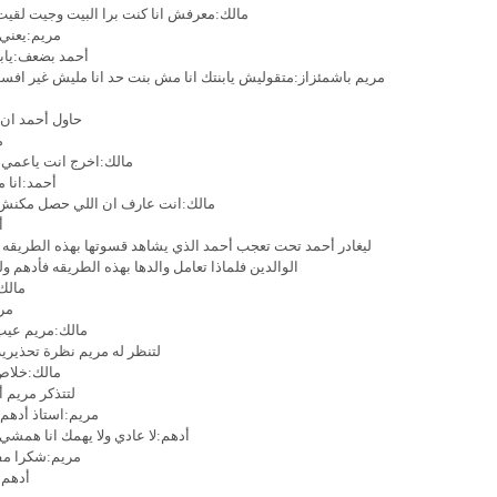
مالك:معرفش انا كنت برا البيت وجيت لقيت
مريم:يعني
أحمد بضعف:يابن
مريم باشمئزاز:متقوليش يابنتك انا مش بنت حد انا مليش غير افست
حاول أحمد ان 
م
مالك:اخرج انت ياعمي د
أحمد:انا 
مالك:انت عارف ان اللي حصل مكنش قل
أ
ليغادر أحمد تحت تعجب أحمد الذي يشاهد قسوتها بهذه الطريقه ع
الوالدين فلماذا تعامل والدها بهذه الطريقه فأدهم 
مالك
مر
مالك:مريم عيب 
لتنظر له مريم نظرة تحذيريه
مالك:خلاص
لتتذكر مريم 
مريم:استاذ أدهم 
أدهم:لا عادي ولا يهمك انا همشي
مريم:شكرا مف
أدهم: