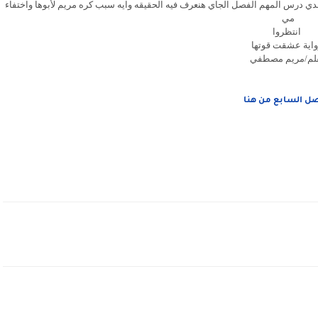
دي درس المهم الفصل الجاي هنعرف فيه الحقيقه وايه سبب كره مريم لأبوها واختفاء
مي
انتظروا
واية عشقت قوتها
لم/مريم مصطفي
صل السابع من هنا