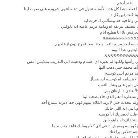
عند أدهم
اذا فعلت هذا كل هذه الأسئلة تجول في ذهنه لنتهي شروده علي صوت لينا
ينا:كنت فين كل دا
 وانا فيه حد بيسألني اتأخرت ليه
لتضيف بتريقه اه ومامة مريم عامله ايه دلوقتي
رفش يلا انا هطلع انام
&&&&&&&&&&&
بسه ليجد مريم نائمة ونجلا ايضا فخرج دون ازعاجهم
لينتهي هذا اليوم
&&&&&&&&&&
ي رأسها ولكنها لم تعيره اي اهتمام وذهبت الي التدريب بملابس أمس
أها محمد حتي ذهب اليها
:مريم انتي كويسه
لابتسامه:اه كويسه ليه بتسأل
ل باين علي وشك التعب
لأ عادي دا ارهاق بس
نتظرة أدهم الذي جاء بصحبة لينا
لم تتحدث حتي لايزيد الكلام بينهم فهي حقا لاتريد سماع أحد
:انتي ايه اللي جابك
 قلت لحضرتك انا كويسه
استخفاف:اه ماهو باين
ني كويسه ومفيش داعي لأي كلام ومالك قاعد جنب ماما
هم:خلاص براحتك
ها لم تعير هذا الشعور ايضا اي اهتمام