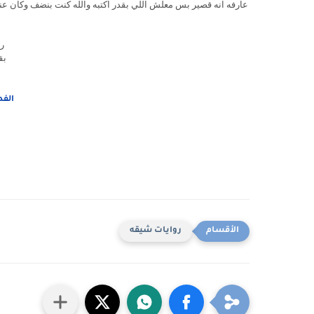
عارفه انه قصير بس معلش اللي بقدر اكتبه والله كنت بنضف وكان عن
ر
بق
الف
روايات شيقه