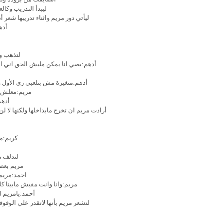
ليبدأ التدريب وكال
ليأتي دور مريم واثناء تدريبها شعر 
أده
لتذهب ور
أدهم:بصي انا يمكن مليش الحق اني ا
أدهم:متغيرة مش بتلعبي زي الأول و
مريم:معلش هو
أدهم
أرادت مريم ان تخرج مابداخلها ولكنها لا
ل
كريم:مر
م
لتدلف م
مريم بعصب
احمد:مريم 
مريم:وانا وانت مفيش مابينا 
أحمد:يامريم ا
لتشعر مريم بأنها لاتقدر علي الوقو