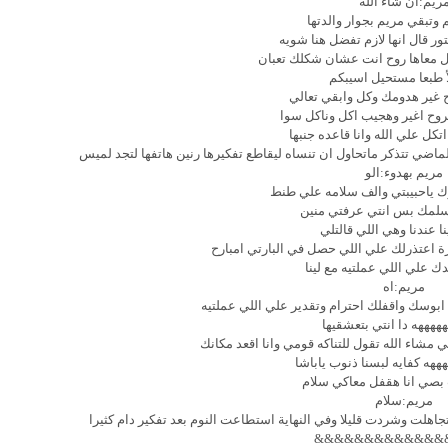
ريم:ان شاء الله
م وتبقي مريم بجوار والدتها
ور قال انها لازم تفضل هنا شويه
ل معاها روح انت عشان شكلك تعبان
أ طبعا مستحيل اسيبكم
غير هدومك وكل وابقي تعالي
روح اغير وهجيب اكل وناكل سوا
اتكل علي الله وانا قاعده جنبها
ماضي تتذكر ماتحاول ان تنساه ليقاطع تفكيرها رنين هاتفها لتجد لميس
مريم بهدوء:الو
ك ياحبيبتي والف سلامه علي طنط
يسلمك بس انتي عرفتي منين
ا عندنا وهي اللي قالتلي
زة اعتذرلك علي اللي حصل في البارتي امبارح
علي اللي عملتيه مع لينا
مريم:اه
 ابوسك واقفلك احترام وتقدير علي اللي عملتيه
ههههه دا انتي بتعشقيها
مشاء الله تقول للتناكه قومي وانا اقعد مكانك
ههه كفايه لبسنا ذنوب ياباشا
صي انا هقفل معاكي سلام
مريم:سلام
جاهلت وشردت قليلا وفي النهاية استطاعت النوم بعد تفكير دام كثيرا
&&&&&&&&&&&&&