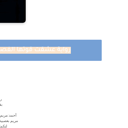
رواية عشقت قوتها الفصل السادس 6 
ر
بق
أحمد:مريم 
مريم بعصبية
لتكمل