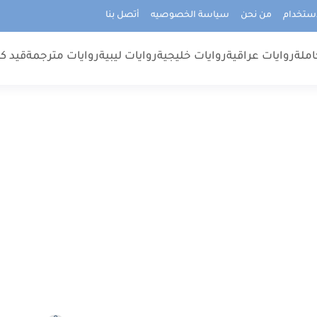
استخدام
من نحن
سياسة الخصوصيه
أتصل بنا
املة
روايات عراقية
روايات خليجية
روايات ليبية
روايات مترجمة
قيد كت