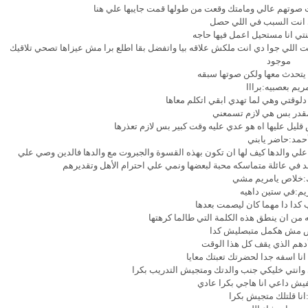
 صوتهم عالي ومامتك وقعت من طولها قمت جايبها علي هنا
 انت السبب في اللي حصل
تي انا مستحيل اعمل فيها حاجه
 اللي جوا دي انت ملكش علاقه بيا واتفضل بقا اطلع برا مش عيزاها تصحي تلاقيك
موجود
يتحدث معها ولكن صوتها سبقه
ريم بعصبيه:برااا
لوقتي وهي لما تهدي ابقي اتكلم معاها
مقدر بس هي لازم تسمعني
يل عليها اه هو عدي عليه وقت كبير بس لازم تعذرها
حمد:حاضر يابني
لي والدها كيف لها ان تكون بهذه القسوة والجبروت مع والدها فالدين وصي علي
ولد في عائلة متماسكه محبة لبعضها ونمي علي احترام الأهل وتقديرهم
:خلاص يامريم مشي
يم:في ستين داهيه
كدا دا مهما كان ليصمت بعدها
 من ان ينطق هذه الكلمة التي طالما كرهتها
 مش هكمل متبصليش كدا
أدهم الذي يقف كل هذا الوقت
انا اسفه جدا لحضرتك تعبتك معايا
 وانتي خليكي جنب والدتك ومتجيش التدريب بكرا
يش داعي انا هاجي بكرا عادي
انا قلتلك متجيش بكرا