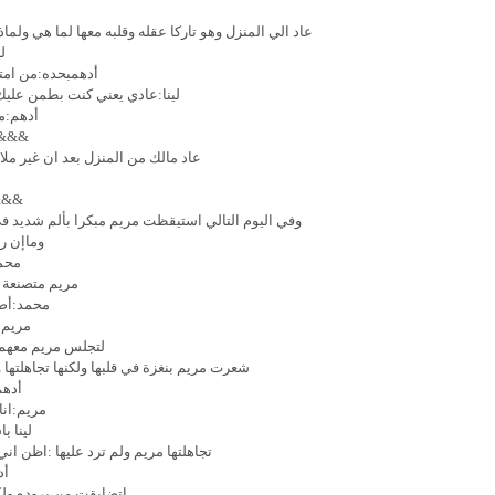
عاد الي المنزل وهو تاركا عقله وقلبه معها لما هي ولم
ل
أدهمبحده:من امتي
لينا:عادي يعني كنت بطمن عليك 
أدهم:مع
&&&
عاد مالك من المنزل بعد ان غير ملا
&&&
وفي اليوم التالي استيقظت مريم مبكرا بألم شديد ف
وماإن ر
محمد
مريم متصنعة ا
محمد:أص
مريم:
لتجلس مريم معهم م
شعرت مريم بنغزة في قلبها ولكنها تجاهلتها و
أدهم
مريم:انا
لينا ب
تجاهلتها مريم ولم ترد عليها :اظن ا
أد
اتضايقت من بروده ولكن