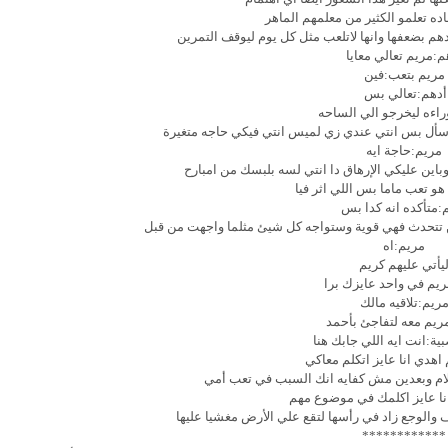
عاده تعلمو الكثير من معلمهم الماهر
أدهم بضعفها وانها لاتلعب مثل كل يوم ليوقف التمرين
م:مريم تعالي معايا
مريم بتعب:فين
أدهم:تعالي بس
اءه ليخرجو الي الساحه
سأل بس انتي عندي زي لميس انتي فيكي حاجه متغيرة
مريم:حاجة ايه
باين عليكي الإرهاق دا انتي لسه بلبسك من امبارح
 تعب ماما بس اللي اثر فيا
:متأكده انه كدا بس
 لن تتحدث فهي قوية وستواجه كل شيئ مثلما واجهت من قبل
مريم:اه
يأتي عليهم كريم
يم في واحد عايزك برا
ريم:تلاقيه مالك
ريم معه لتفاجئ بأحمد
ية:انت ايه اللي جابك هنا
اهدي انا عايز اتكلم معاكي
كلام وبعدين مش كفايه انك السبب في تعب أمي
نا عايز اكلمك في موضوع مهم
ف والوجع زاد في رأسها لتقع علي الأرض مغشيا عليها
************