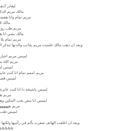
م
ليغادر أده
مالك:مريم الدكت
مريم:تمام وانا هفض
مالك:ل
مريم:طب روح 
مالك:بصي انا ه
مريم:تمام يلا 
وبعد ان ذهب مالك جلست مريم بجانب والدتها تتذكر ال
لميس:مريم اخبار
مريم:الله 
لميس:لين
مريم:اممم تمام انا كنت عاي
لميس:قصدك 
لميس:ياشيخه دا انا كنت عايزة
مريم:هه
لميس:انا مش بحب التنكين وهي 
مريم:ههههههه
لميس:طب ب
وبعد ان اغلقت الهاتف شعرت بألم في رأسها ولكنها ت
&&&&&