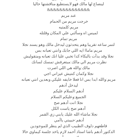
لينصاع لها مالك فهو لايستطيع مناقشتها حاليا
&&&&&&&&&&&&&&
عند مريم
خرجت مريم من الحمام
مريم:كلمتيه
لميس:اه وسألني علي المكان وقلتله
مريم:تمام
لتمر ساعه تقريبا وهم يتحدثون ليدخل مالك وهو يسند نجلا
مريم:ماماا ايه اللي جابك وانتي تعبانه بس
نجلا وقد بدأت بالبكاء:كدا تخبي عليا انك تعبانه ومتقوليش
نظرت مريم الي مالك:مبتعرفش تمسك لسانك
مالك:والله هي اللي اصرت
نجلا:وكمان كنتيش عيزاني اجي
مريم:والله ابدا بس انا فعلا خايفه عليكي وبعدين انتي تعبانه
ليدخل أدهم
أدهم:السلام عليكم
الجميع:وعليكم السلام
نجلا:انت أدهم صح
أدهم:صح ياست الكل
نجلا:ماشاء الله عليك يابني زي القمر
أدهم:حبيبتي ياأمي
قاطعهم دلوف الطبيب الذي لم ينظر للموجودين
الدكتور:أدهم باشا استاذ أحمد لازم ياخد جلسة كيماوي حالا