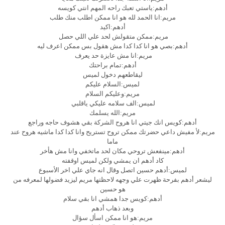
أدهم:ياستي تعبك راحه المهم انتي كويسه
مريم:انا الحمد لله هو انا ممكن اطلب منك طلب
أدهم:اكيد
مريم:ممكن متقولش لحد علي اللي حصل
أدهم:بصي هو انا كدا كدا مش هقول بس ممكن اعرف ليه
مريم:انا مش عايزة حد يعرف
أدهم:تمام براحتك
ليقاطعهم دخول لميس
لميس:السلام عليكم
مريم:وعليكم السلام
لميس:الف سلامه عليكي ياقلبي
مريم:الله يسلمك
أدهم:كويس انك جيتي انا هروح الشركة بقي هشوف حاجه وراجع
مريم:لأ مفيش داعي حضرتك ممكن تروح تستريح وانا كدا كدا ماشيه هروح عند
ماما
أدهم:مينفعش تروحي مكان لحد ماتخفي وانا مش هأخر
كاد أدهم ان يمشي ولكن لميس اوقفته
لميس:أدهم حسين اتصل وقال انه جاي علي اخر الأسبوع
ليشعر أدهم بفرحة ظهرت علي وجهه لاحظتها مريم ليزيد فضولها لمعرفه من
هو حسين
أدهم:كويس جدا همشي انا بقي سلام
وبعد ذهاب أدهم
مريم:هو انا ممكن اسأل سؤال