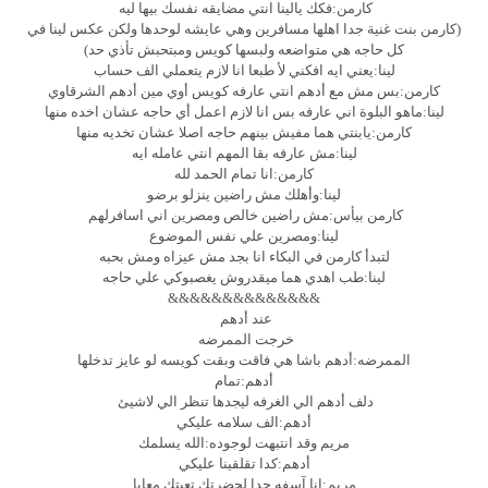
كارمن:فكك يالينا انتي مضايقه نفسك بيها ليه
(كارمن بنت غنية جدا اهلها مسافرين وهي عايشه لوحدها ولكن عكس لينا في
كل حاجه هي متواضعه ولبسها كويس ومبتحبش تأذي حد)
لينا:يعني ايه افكني لأ طبعا انا لازم يتعملي الف حساب
كارمن:بس مش مع أدهم انتي عارفه كويس أوي مين أدهم الشرقاوي
لينا:ماهو البلوة اني عارفه بس انا لازم اعمل أي حاجه عشان اخده منها
كارمن:يابنتي هما مفيش بينهم حاجه اصلا عشان تخديه منها
لينا:مش عارفه بقا المهم انتي عامله ايه
كارمن:انا تمام الحمد لله
لينا:وأهلك مش راضين ينزلو برضو
كارمن بيأس:مش راضين خالص ومصرين اني اسافرلهم
لينا:ومصرين علي نفس الموضوع
لتبدأ كارمن في البكاء انا بجد مش عيزاه ومش بحبه
لينا:طب اهدي هما ميقدروش يغصبوكي علي حاجه
&&&&&&&&&&&&&&
عند أدهم
خرجت الممرضه
الممرضه:أدهم باشا هي فاقت وبقت كويسه لو عايز تدخلها
أدهم:تمام
دلف أدهم الي الغرفه ليجدها تنظر الي لاشيئ
أدهم:الف سلامه عليكي
مريم وقد انتبهت لوجوده:الله يسلمك
أدهم:كدا تقلقينا عليكي
مريم:انا آسفه جدا لحضرتك تعبتك معايا