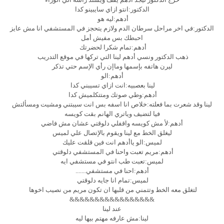
الدكتور:انتو ازاي سايبينو كدا
أدهم:ليه هو
الدكتور:في اخر مراحل سرطان الدم ولازم يتحجز في المستشفي انا مش عايز
احبطك بس مفيش أمل
أدهم:تمام شكرا لحضرتك
ذهب الدكتور ونسي أدهم لينا التي تركها في موقع التدريب
ليرن هاتفه بإسمها وماإن رأي الإسم حتي تذكر
أدهم:الو
لينا بعصبيه:انت ازاي تسيبني كدا
أدهم:وطي صوتك ومتتكلميش كدا
لينا وقد شعرت بما فعلته:خلاص انا اسفه بس انت سيبتني ومشيت ومسألتش
فيا لتضيف وياتري الهانم بقت كويسه
أدهم:لأ مش كويسه واقفلي دلوقتي عشان مش فاضي
ليغلق الخط مع لينا ويقوم بالإتصال علي لميس
لميس:الو ياأدهم انت فين قلقت عليك
أدهم:مريم تعبت واحنا في المستشفي دلوقتي
لميس:تعبت طب انتو في مستشفي ايه
أدهم:احنا في مستشفي.......
لميس:تمام انا جايه دلوقتي
لتغلق معه الخط وتتمني من قلبها ان تكون مريم من نصيب اخوها
&&&&&&&&&&&&&&&&&
عند لينا
لينا:مش عارفه مهتم بيها ليه