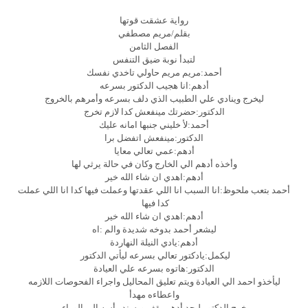
رواية عشقت قوتها
بقلم/مريم مصطفي
الفصل الثامن
لتبدأ نوبة ضيق التنفس
أحمد:مريم مريم حاولي تاخدي نفسك
أدهم:انا هجيب الدكتور بسرعه
ليخرج وينادي علي الطبيب الذي دلف بسرعه وأمرهم بالخروج
الدكتور:حضرتك مينفعش كدا لازم تخرج
أحمد:لأ خليني جنبها امانه عليك
الدكتور:مينفعش اتفضل برا
أدهم:عمي تعالي معايا
وأخذه أدهم الي الخارج وكان في حالة يرثي لها
أدهم:اهدي ان شاء الله خير
أحمد بتعب ملحوظ:انا السبب انا اللي عقدتها وعملت فيها كدا انا اللي عملت
كدا فيها
أدهم:اهدي ان شاء الله خير
ليشعر أحمد بدوخه شديدة والم :اه
أدهم:يادي النيلة النهاردة
ليكمل:يادكتور تعالي بسرعه ليأتي الدكتور
الدكتور:هاتوه بسرعه علي العيادة
ليأخذو احمد الي العيادة ويتم تعليق المحاليل واجراء الفحوصات اللازمه
واعطاءه مهدأ
خرج الدكتور ليجد أدهم يقف ويسند رأسه الي الوراء