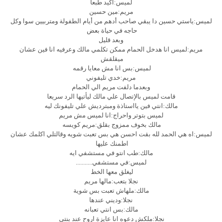
لميس:اكيد طبعا
مريم:مين حسين
لميس:ياستي حسين دا يبقي صاحب أدهم من أيام الطفولة ومتربيين سوا وكل
حاجه في حياة بعض
وبعد قليل
مريم:لميس انا هدخل الحمام ممكن تكلمي مالك وعرفيه انا فين عشان
ميقلقش
لميس:بس انا مش معايا رقمه
مريم:خدي تليفوني
وبعدما دلفت مريم الي الحمام
قامت لميس بالإتصال علي مالك ليأتيها الرد سريعا
مالك:انتي فين يااستاذة ومبترديش علي تليفونك ليه
لميس بتوتر واحراج:انا لميس مش مريم
مالك بخوف ممزوج بقلق:مريم كويسه
لميس:اه هي الحمد لله بقت احسن هي بس تعبت شويه وقالتلي اكلمك عشان
اطمنك عليها
مالك:طب انتو في مستشفي ايه
لميس:في مستشفي...........
ليغلق معها الخط
نجلا بتعب:مالها مريم
مالك:ملهاش تعبت بس شوية
نجلا:وديني عندها
مالك:بس انتي تعبانه
نجلا:ملكش دعوه انا عايزة اروح عند بنتي