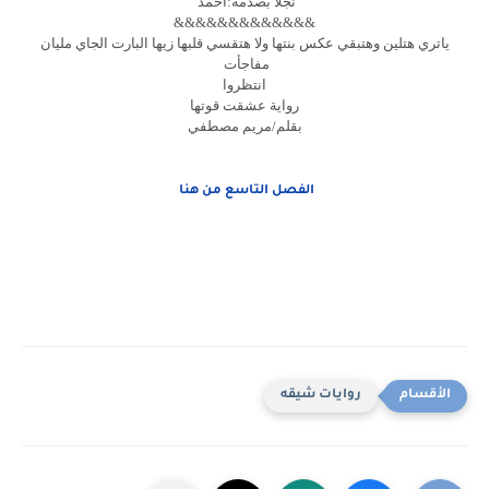
نجلا بصدمه:أحمد
&&&&&&&&&&&&&
ياتري هتلين وهتبقي عكس بنتها ولا هتقسي قلبها زيها البارت الجاي مليان
مفاجأت
انتظروا
رواية عشقت قوتها
بقلم/مريم مصطفي
الفصل التاسع من هنا
روايات شيقه