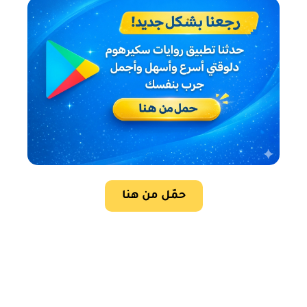
حمّل من هنا