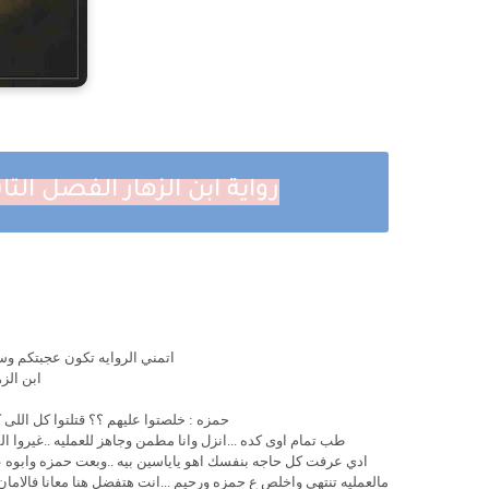
رواية ابن الزهار الفصل التاسع 9 والاخير بقلم عماد عب
اتمني الروايه تكون عجبتكم و
ابن الزه
حمزه : خلصتوا عليهم ؟؟ قتلتوا كل اللى
طب تمام اوى كده ...انزل وانا مطمن وجاهز للعمليه ..غيروا ا
مالعمليه تنتهى واخلص ع حمزه ورحيم ...انت هتفضل هنا معانا فالاما