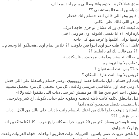
 فعلا فكرة .. خدوه واقتلوه اللى بيبع واحد يبيع الف ..
ك ياسين لسه فالمستشفى ؟؟
 فايق وهو اللى قالى انقذ حسام وانك فخطر ..
ى هو اللى قالك على مكانى
عليك فبعت فادى وراك عشان لو جرى حاجه اعرف .
ره ازاى ؟؟ انا نفسى اشوفه اوى هو ومى اختى
قمها ثوانى اكلمها واعرف منها كل حاجه
مل اى ؟؟ طب حلو اوى انتوا فين دلوقت ؟؟ خلاص تمام اوى ..هنجيلكوا انا وحسام ..
ه ؟؟ مى قالت لك اى بالظبط ؟؟
 وحالته تحسنت ودلوقت موجودين فاسكندرية ..
 طب يلا بينا نروحلهم
قت؟؟ بس انت لسه تعبان ؟
 كويس يلا بينا ..انت عارف المكان ؟
لوقت ابو حسام .. اول ماشافنا حضنا اووووووى ..وضم حسام وتاسفلنا على اللى حصل
ينا ..ومى جت اول ماشافتنى ضربتنى وقالت : كل مرة بتختفى كل مرة بتحصل مصيبه
طق : احم احم نحن هناااااا هو مفيش غير سى دياب اللى تقلقوا عليه ولا اى
بل ماينطق بكلمه كانت ناطه فحضنه وبتقوله حلم حياتى يكونلى اخ كبير ويخرجنى
يا ...نفسى نفضل متجمعين كده دايما
لازم استاذن دلوقت خلوا بالك من اختك ياحسام وانت يادياب خلى بالك من الكل ..دياب :
نت رايح فين ؟؟؟
ياسين : فيه حاجه لازم اعملها عشان لمتنا تكمل اخر خطوه وهنرتاح ..وسبنا ومشى ومعاه اكتر من 20 عربيه حراسه كانه رايح حرب .. كلنا كنا متاكدين انه
يح لولاد حمزاوى ..
رنا نلحق عربيات عمى ياسين ..العربيات نزلت فطريق الواحات ..فجاة العربيات وقفت