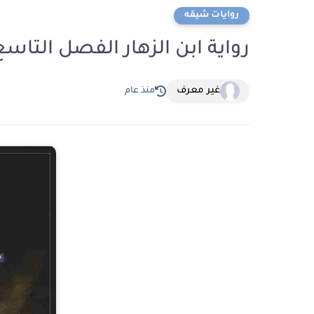
روايات شيقه
رواية ابن الزهار الفصل التاسع 9 والاخير بقلم عماد عبد الحل
غير معرف
منذ عام