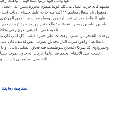
كلها واللى فيها نزلوا بسلاحهم ... ولقيت رحي
مشهد كانه حرب عصابات ..كلنا قولنا هتقوم مجزرة ..بس اللى حصل غير
: معقول بابا شغال معاهم ؟؟ اكيد فيه حاجه غلط .حسام : دياب انت ع
ظهر الظابط يوسف عبد الرحمن : ومعاه قوات من الامن المركزى 
ياسين ..ياسين وبس .. شوفناه : طلع خنجر من جيبه ودبح بيه رحيم
ناحيه عمى ...لقيتنى بدون وعى وفاق
ووخدت الخنجر من عمى ..وهجمت على حمزه قتلته .. كل اتلى كان مو
..الظابط :اوقفوا ضرب النار محدش يضرب ..بس للاسف كان عمى ياس
وحمزواوى كنا شركاء فسلاح ...وطمعت فيه فحاول يقتلنى تانى .. وا
..غصب عنى الانتقام اتحكم فيا ..ولما عرفت انه حاول يموت حس
بالتفاصيل ..سامحنى يادياب ..
لمتابعه روايتنا 