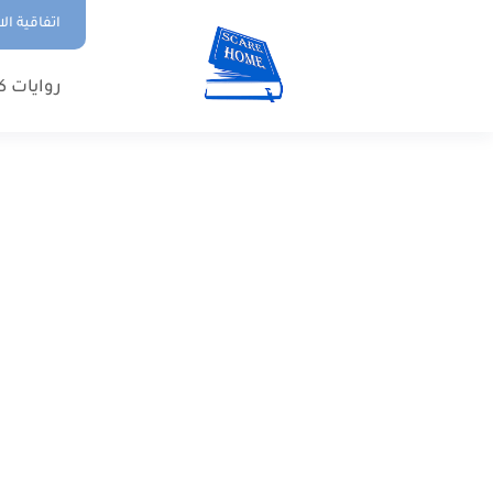
اتفاقية ال
روايات ك