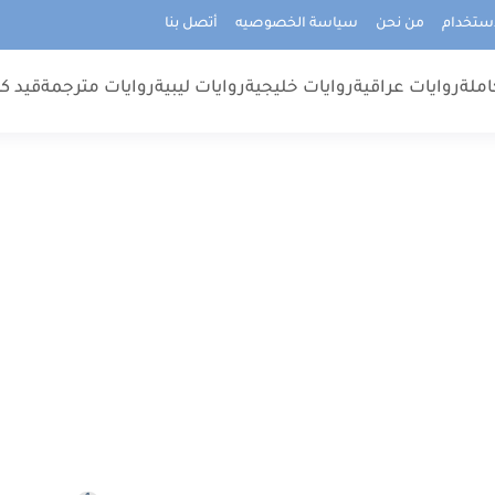
استخدام
من نحن
سياسة الخصوصيه
أتصل بنا
املة
روايات عراقية
روايات خليجية
روايات ليبية
روايات مترجمة
قيد كت