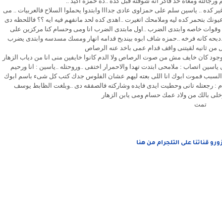
م ورجالته ومعاه حد فاكر انه شوفته قبل كده ..ده حمزه اكيد ..
 كده .. ياسين سلم على حمزاوى عادى جدااا وابتدوا يحملوا السلاح فالعربيات .. مى
يونك بتحمر كده ليه وملامحك اتغيرت ..اهدى كده لحد مانفهم فيه ايه ؟؟ فاللحظه دى
وقوات خاصه وابتدى الضرب ..اول مابتدى الضرب انا ومى وحسام كنا مركزين على
 ..دبحه كانه فرخه ..حمزه شاف ابوه بيندبح قدامه انهار ومسك مسدسه وابتدى يضرب
ل من ثانيه لقيتنى واقف قدام عمى باخد عنه الرصاص
جود كان خايف مش من صوت الرصاص ولا الدم كانوا خايفين منى انا من دياب الزهار
ين اتصاب : ملامحى ابتدت تهدا والاحمرار اختفى ..وروحتله ..ياسين : انا ورحيم
نا السبب فموت ابوك انا اللى بعته ليهم عشان الفلوس جدك كتب كل شىء باسم ابوك
ام : رجعتله تانى وحطيت ايدى فايده وشاركته فالصفقه دى ..وبلغت الظابط يوسف
وخلى بالك من ولاد عمك حسام ومى يابن الزهار
تمت
زورو قناتنا على التلجرام من هنا