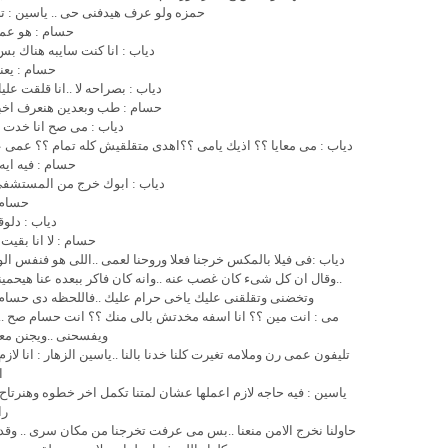
حمزه ولو عرف هيدفنى حى .. ياسين : تصدق
حسام : هو عم
دياب : انا كنت سايبه هناك بس
حسام : يعن
دياب : بصراحه لا ..انا قلقت 
حسام : طب وبعدين هنعرف اخبا
دياب : مى صح انا خدت ر
دياب : مى معايا ؟؟ اذيك يامى ؟؟اهدى متقلقيش كله تمام ؟؟ عمى عا
حسام : فيه اي
دياب : ابوك خرج من المستشفى
حسام :
دياب : دلو
حسام : لا انا بقيت
دياب :فى فيلا بالمكس خرجنا فعلا وروحنا لعمى ..اللى هو فنفس ا
..وقال ان كل شىء كان غصب عنه ..وانه كان فاكر ببعده عنا هيحم
وتخضنى وتقلقنى عليك ياخى حرام عليك ..فاللحظه دى حسام ن
مى : انت مين ؟؟ انا اسفه مخدتش بالى منك ؟؟ انت حسام صح ..ق
ويفسحنى ..ويجنن معا
تليفون عمى رن وملامه تغيرت كلنا خدنا بالنا ..ياسين الزهار : انا 
ا
را
حاولنا نخرج الامن منعنا ..بس مى عرفت تخرجنا من مكان سرى .. وقد