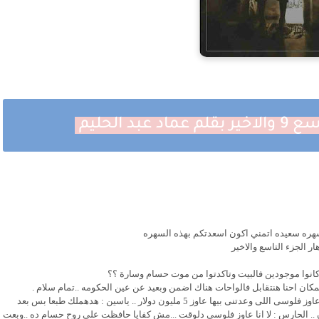
د الحليم
سهره سعيده اتمني اكون اسعدتكم بهذه السهره
ار الجزء التاسع والاخير
 كانوا موجودين فالبيت وتاكدتوا من موت حسام وسارة ؟؟
لمكان احنا هنتقابل فالواحات هناك اضمن وبعيد عن عين الحكومه ..تمام سلام .
ادي عرفت كل حاجه بنفسك اهو ياياسين بيه ..وبعت حمزه وابوه عاوز فلوسى اللى وعدتنى بيها عاوز 5 مليون دولار .. ياسين : هدهملك طبعا بس بعد
ن .. الحارس : لا انا عاوز فلوسى دلوقت ...مش كفايا حافظت على روح حسام ده ..وبعت