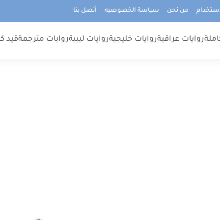
استخدام
من نحن
سياسة الخصوصيه
أتصل بنا
املة
روايات عراقية
روايات خليجية
روايات ليبية
روايات مترجمة
قيد كت