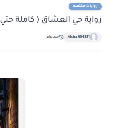
روايات مكتمله
رواية حي العشاق ( كاملة حتي 
Aisha 654321
منذ عام