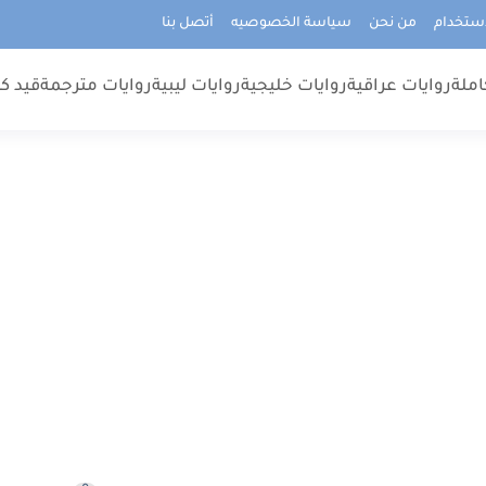
استخدام
من نحن
سياسة الخصوصيه
أتصل بنا
املة
روايات عراقية
روايات خليجية
روايات ليبية
روايات مترجمة
قيد كت