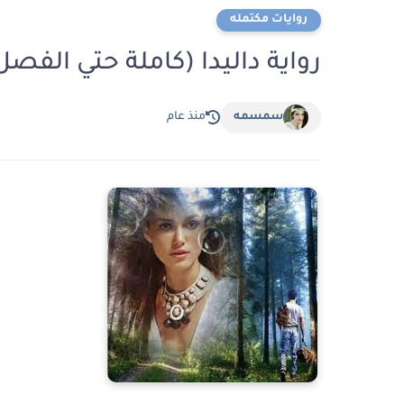
روايات مكتمله
رواية داليدا (كاملة حتي الفصل
سمسمه
منذ عام