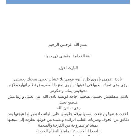
بسم الله الرحمن الرحيم
أبنة الخدامة اوقعتنى فى حبها
البارت الاول
نادية : قومى يا رؤى كل دا نوم قومى يلا عشان تجيبى نتيجتك يحبيبتى
رؤى وهى تفرك بيديها فى اعينها : يلهوى صح دا المفروض تطلع انهاردة لازم
تخوفينى يماما وتفكرنى
نادية: متقلقيش يحبيبتى هتجيبى حاجه كويسة باذن الله انتى تعبتى و ربنا مش
هيضيع تعبك
رؤى : باذن الله
اخذت هاتفها و وضعت إسمها ورقم جلوسها على الهاتف لتظهر لها نتيجتها بعد
دقائق من الخوف وضربات القلب الزائدة وبشدة من خوفها نظرت إلى نتيجتها
بمشاعر ممزوجة من الفرحة والصدمة
: ايه دا انا جبت ٩١ يماما ( النظام الجديد)