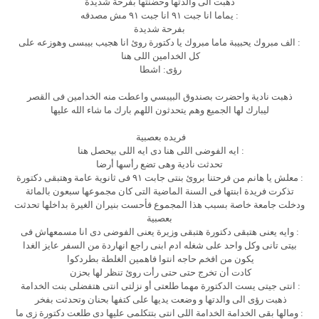
ذهبت الى والدتها وحضنتها بفرحة شديدة
: يماما انا جبت ٩١ انا جبت ٩١ مش مصدقه
بفرحة شديدة
: الف مبروك يحبيبة ماما مبروك يا دكتورة روئ انا هجيب بيبسى وهوزعه على
كل الخدامين اللى هنا
رؤى: اشطا
ذهبت نادية واحضرت بصندوق البيبسي واعطت منه الخدامين فى القصر
ليبارك لها الجميع وهم يتحدثون اللهم بارك ما شاء الله عليها
فريده بعصبية
: ايه الفوضى اللى هنا دى ايه اللى بيحصل هنا
تحدثت نادية وهى تضع رأسها أرضا
: معلش يا هانم من فرحتنا بروئ بنتى جابت ٩١ فى ثانوية عامة وهتبقى دكتورة
تذكرت فريدة ابنتها فى السنة الماضية التى كان مجموعها سبعون بالمائة
ودخلت جامعة خاصة بسبب هذا المجموع فأحست بنيران الغيرة بداخلها تحدثت
بعصبية
: وايه يعنى هتبقى دكتورة هتبقى وزيرة يعنى الفوضى دى انا مسمعهاش فى
بيتى تانى وكل واحد على شغله ادم ابنى راجع انهاردة من السفر عايز الغدا
يكون من افخم حاجه انتوا فاهمين الغلطة بطردكوا
كادت أن تخرج حتى حتى رأت روئ تنظر لها بحزن
: انتى جيتى يست الدكتورة مهما طلعتى أو نزلتى انتى هتفضلى بنت الخدامة
ذهبت رؤى الى والدتها و وضعت يديها على كتفها بحنان وتحدثت بفخر
: ومالها بقى الخدامة الخدامة اللى انتى بتتكلمى عليها دى طلعت دكتورة زى ما