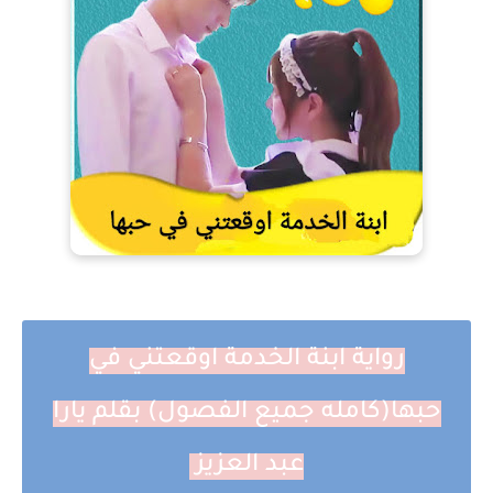
رواية ابنة الخدمة اوقعتني في
حبها(كامله جميع الفصول) بقلم يارا
عبد العزيز