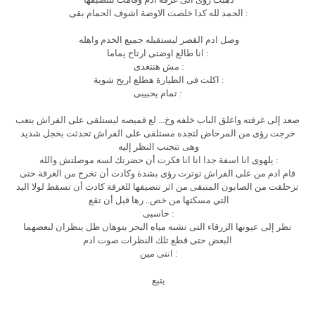
: الحمد لله كدا خلصت الاوضة اشوف الحمام بقى
وصل ادم القصر ليستقبله جميع الخدم واهله
: انا طالع اوضتى ارتاح يماما
: مش هتتغدى
: اكلت فى الطيارة هطلع اريح شوية
: تمام يحبيبى
صعد إلى غرفته واغلق الباب خلفه وخ... لع قميصه ليستلقى على الفراش بتعب
خرجت رؤى من المرحاض لتجده مستلقى على الفراش تحدثت بخجل شديد
وهى تتجنب النظر إليه
: يلهوى انا اسفة جدا انا انا فكرت أن حضرتك لسه موصلتش والله
قام ادم من على الفراش توترت رؤى بشدة وكادت أن تخرج من الغرفة حتى
تزحلقت من الصابون المتبقى من اثر تنضيفها للغرفة كادت أن تسقط لولا اليد
التي مسكتها من خص.. رها قبل أن تقع
: حاسبى
نظر إلى عيونها الزرقاء التى تشبه مياه البحر بتوهان ظل ينظران لبعضهما
البعض حتى قطع تلك النظرات صوت ادم
: انتى مين
يتبع