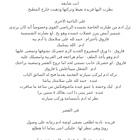
انت شايفة
نظرت اليها فريدة بغيظ وتركتها وذهبت خارج المطبخ
على الناحية الاخرى
نزل ادم من طيارته الخاصة بجسده الرياضى القوى وخصوصاً أنه كان يرتدى
شيميز أبيض يبرز عضلات جسده وهو يخ...لع نضارته الشمسية
فاروق بأحترام : حمد لله على سلامتك يا آدم بيه
ادم : الله يسلمك
فاروق : دا ورق المشروع الجديد لازم حضرتك تشوفها وتمضى عليها
ادم وهو يأخذ الملف : تمام هراجعه فى العربية وامضيلك عليه
فاروق : لو حضرتك حابب تستنى لحد اما تروح القصر وتمضيه براحتك
ادم : الشغل مبيتأجلش يا فاروق
تركه ادم ليركب سيارته الفخمة بعدما فتح له السائق الباب
عبده : حمد لله على سلامتك يباشا
ادم : ليك وحشة يا عمو عبده ماشوفتكش من ساعة ما سافرت
عبده: عمر يبنى دا انت بقالك ٨ سنين برا
نظر له ادم بأببتسامة وركب سيارته
فى القصر
فريده: نادية اطلعى نضفى اوضة ادم زمانه على وصول
روئ وهى تنظر لها : خليكى انتى يماما انا هطلع
ذهبت رؤى الى غرفة ادم وقامت بتنضيفها