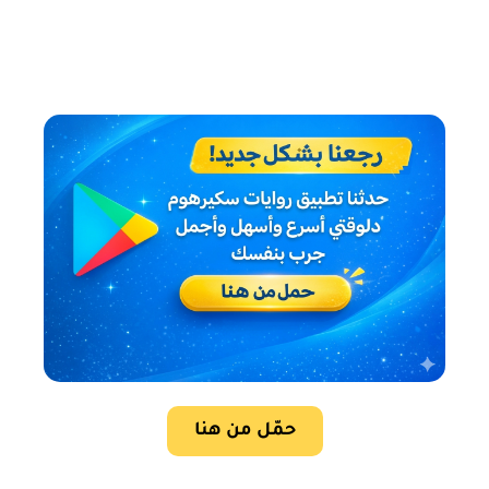
حمّل من هنا