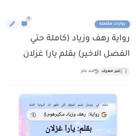
0
روايات مكتمله
رواية رهف وزياد (كاملة حتي
الفصل الاخير) بقلم يارا غزلان
غير معرف
منذ عام