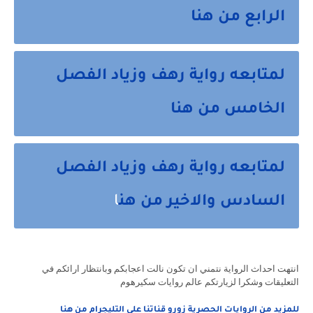
الرابع من هنا
لمتابعه رواية رهف وزياد الفصل
الخامس من هنا
لمتابعه رواية رهف وزياد الفصل
السادس والاخير من هن
ا
انتهت احداث الرواية نتمني ان تكون نالت اعجابكم وبانتظار ارائكم في
التعليقات وشكرا لزيارتكم عالم روايات سكيرهوم
للمزيد من الروايات الحصرية زورو قناتنا علي التليجرام من هنا