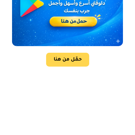
حمّل من هنا