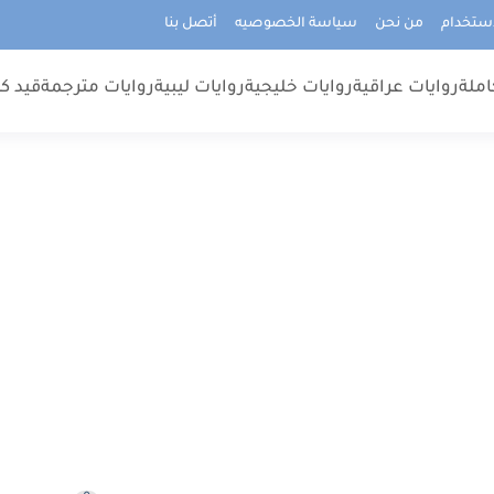
استخدام
من نحن
سياسة الخصوصيه
أتصل بنا
املة
روايات عراقية
روايات خليجية
روايات ليبية
روايات مترجمة
قيد كت