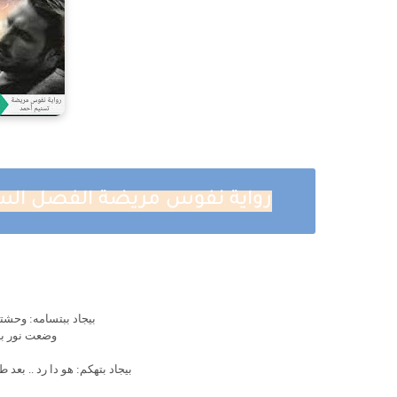
رواية نفوس مريضة الفصل السادس والعشرو
بيجاد ببتسامه: وحشت
وضعت نور بي
بيجاد بتهكم: هو دا رد .. بع