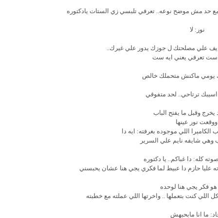
م مع حد مش موضح نوعه.. تعرفي تلبسي زي الستات يادكتوره
نور: لا
 خايف علي مصلحتك ل جوزك يدور علي غيرك..
 ست تعرفي يعني ايه ست
لك يومي ماكنش متحملك خالص
اسيبك ترتاحي.. لحد متفوقي
يخرج وقبل ما يفتح الباب
وقعت نور عينها
الكاميرا اللي موجوده بغرفته: ايه دا
 وهي شايفه نايم علي السرير
ته كله: دا غباكم.. يا دكتوره
عليا حازم دا عبيط لما فكري يجي هنا عشان يحبسني
 هو فكر يجي هنا لوحده
للي كنت بتعملها .. واخرتها اللي عملته مع خطبته
اد: ما انا مابحبهش