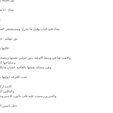
نور بصتله 
بيجاد: انا 
ن
بيجاد فتح الباب وقبل ما يخرج: ومستشفي العش
نور بتهكم : ع
قالتها
واقفت هنا في وسط الاوضه بدور حولين نفسها وبتضحك 
و مكياجها ا
وهي مسكه نفسها بالعافيه عشان ماتكلم
بصت للغرفه حوليها ب
كانت ارك
والباللين ا
والسرير رسمت عليه قلب بالورد الاحمر وج
دخل ياسين ال