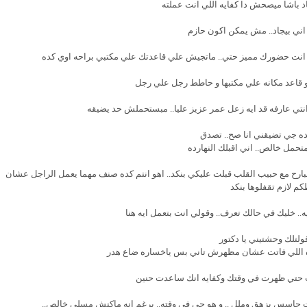
يجاد باشا ميصحش دا كفايه اللي انت عملته
 اني بيجاد.. مش يمكن اكون حازم
.. دا انت حضورك مميز حتي.. ماتجيش علي قاعدتك علي مكتبي براحه اوي كده
قاعد مكانه علي مكتبها و حاطط رجل علي رجل
وانتي عارفه قد ايه زعل عمر عزيز عليا.. مبستحملش حد يضيقه
ه جي تضيقني انا صح.. تصدق
تحمل خالص.. اني اقبلك النهارده
ارح مع حبيب القلب قبلت عليكي بنكد.. اهو انتم كده صنف مهما يعمل الراجل عشان
م لازم تقفلوها بنكد
.. خليك في حالك تعرف.. وقولي انت بتعمل ايه هنا
قولتلك وحشتيني يا دكتور
ره اللي فاتت عشان مظهرش تاني بس ياخساره ضاع هدر
نت حتي ظهرت في وقتك وكفايه انك ساعدت حنين
نت حاسس بزهق وملل .. و هو جي في وقته.. برغم انه ماكنش مسلي خالص..