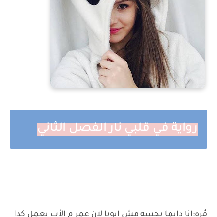
رواية في قلبي نار الفصل الثاني
مُره:انا دايما بحسه مش ابويا لان عمر م الأب يعمل كدا