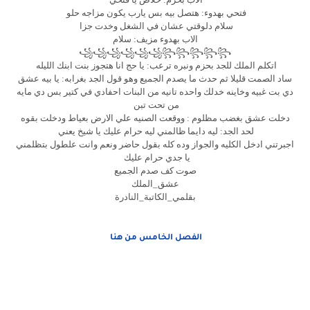
فتحي بهدوء: هتصل بيه بس يارب يكون مزاجه حلو
سلام دلوقتي عشان في الشغل وخدت جزا
الاب بهدوء مزيف: سلام
꧁꧁꧁꧁꧁꧁꧂꧂꧂꧂꧂
اتكلم الملك للجد بحزم ونبره ترعب: يا حج انا هتجوز بنت ابنك الليله
ساد الصمت قليلا ثم حدث ما يصدم الجميع وهو قول الجد بغرابه: يا بيه عشق
دي بت غبيه وخاينه خدلك واحده تانيه من البنات احفادي في كتير بس دي مايه
من تحت تبن
دخلت عشق بغضب مظلوم : ووقعت الصنيه علي الارض بعياط ودخلت بقوه
لحد الجد: ليه دايما ظالمني ليه حرام عليك يا شيخ يعني
اجبرتني ادخل الكليه والجواز وده كله بقول حاضر ونعم وانت علطول بتظلمني
يا جدي حرام عليك
صوت كف صدم الجميع
عشق_الملك
بقلمي_الكاتبة_النادرة
الفصل الخامس من هنا