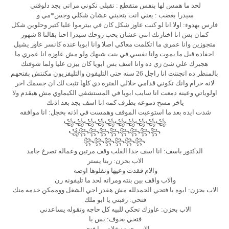
لحد ما همس لها بنفس متقطع : تقبلي تكوني مراتي بجد دلوقتي
سيدرا بغضب : يعني انت بتحبني عشان شكلي وجس*مي و
فارس بهدوء: اولا انا لو كنت عاوز شكل كان في بيترموا عليا كتير وحلوين شكل
كمان بس انا اختارتك انتي عشان بحب روحك سيدرا احنا بقالنا 8 شهور
متجوزين وانا عمري ما اتكلمت معاكي اصلا وانا ابويا عنده كانسر عاوز يشيل
احفاده قبل ما يموت وانا نفسي في بنت شبهك ولو مش عاوزه انا عمري ما
هجبرك علي شئ زي ده وانا اسف بس ابويا كان بيزن عليا ولما شوفتك
بالمنظر ده اتجننت انا راجل 26 سنه حتي التليفون والتليفزيون مكنتش بفتحهم
لانه حرام وانك تكوني قدامي حلالي الفتره دي كلها تثبت لك ان جسمك اخر
اولوياتي وعينه دمعت انا سايب ابويا في المستشفي الكيماوي مش هيقدم ولا
ياخر مسح دموعه بطرف كمه انا اسف بجد بعد اذنك
شدت ايده بعد ما استوعبت الموقف وهمست في اذنه بخجل: انا موافقه
꧁꧁꧁꧁꧁꧁꧁꧁꧁꧁
꧁꧂꧂꧂꧂꧂꧂꧂꧂
꧂꧂꧂꧂꧂꧂
الدكتور باسف: انا اسف جدا القلب وقف مرتين وعماله تصرخ جامد
الاب بحزن: ربنا يستر
والام فقدت وعيها ونقلوها اوضه
والاب واقف بين بنته ومراته لحد ما تليفونه رن
الاب بحزن: ايوه يا فتحي الحمدلله مش هقدر اجي الشغل ووممكن خدمه منك
فتحي: رقبتي يا ابو ملك
الاب بحزن: عاوزك تحكي للبيه كل حاجه وتقوله يساعدني
فتحي بخوف: بس يا
الاب بحزم: خلاص يا فتحي