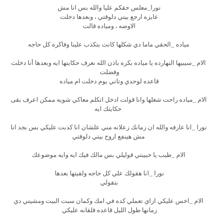
نورا_معلس حقكم عليا والله بس انا مش
عايزه ارجع بيتي دلوقتي ، وبعدها دخلت
الاوضه ، ومياده قالت
مياده _الحقي ماما دي شكلها كانت بتكذب علينا وفاكره كل حاجه
الام _سيبيها النهارده يا مياده بكره باذن الله نعرف حكايتها ايه وبعدها أنا دخلت
وفضلت
قاعده لوحدي وتاني يوم دخلت ام مياده
الام _مياده راحت شغلها وانا قولت ادخل اتكلم معاكي شويه ممكن اعرف بقى
حكايتك ايه
نورا _انا عارفه والله ان زمانك زعلانه مني علشان انا كدبت عليكي بس بجد انا
مش هينفع اروح بيتي دلوقتي
الام _طيب يا حبيبتي قوليلي بس مالك فيك ايه وايه موضوعك
نورا _انا هقولك علي كل حاجه ولقيتها بعدها
بتقولي
الام _اخس عليكي ازاي تعملي كده في امك وكمان سبت البيت ومشيتي دي
زمانها طول الليل قاعده قلقانه عليكي