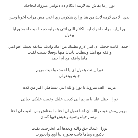
نورا _ما بقاش ليه لازمه الكلام ده دلوقتي مبروك لنجاحك
ندي _لا دي لازمه لانك من هنا ورايح هتكوني زي اختي مش مرات اخويا وبس
نورا _ايه مرات اخوك ايه الكلام اللي انتي بتقوليه ده ،. لقيت احمد ورايا.
بيقول
احمد _كانت حجتك ان امي لازم تطلبك من امك واديك شايفه بعينك اهو امي
واقفه مع امك وبتطلب بايدك منها ،وفعلا بصيت لقيت
ماما وافقه مع ام احمد
نورا _انت بتقول اي يا احمد ، ولقيت مريم
جايه وبتقولي
مريم _الف مبروك يا نورا والله انتي تستاهلي اكتر من كده
نورا _حقك عليا يا مريم اني كذبت عليك وخبيت عليكي حياتي
مريم _مش عيب والله ان احنا نقول ان احنا ما معناش بس العيب ان احنا
نرسم حياه وهميه ونعيش فيها كمان
نورا _عندك حق والله وبعدها أما اتخرجت. بقيت
دكتوره وماما كانت فخوره بيا اوي واتجوزت