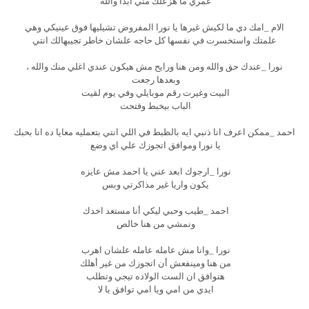
عمري ما هزعلك مني ابدا والله
الام _امك دي ما لكيش غيرها يا نورا المفروض تشيليها فوق عينيكي وهي
علمتك واستخسرت في نفسها كل حاجه علشان خاطر تجيبهالك انتي
نورا _عندك حق والله ومن هنا ورايح مش هيكون عندي اغلي منك والله ،
وبعدها رجعت
البيت وغيرت رقم موبايلي وفي يوم لقيت
الباب بيخبط وفتحت
احمد _ممكن اعرف انا ذنبي ايه بالظبط في اللي انتي بتعمليه معايا ده انا بحبك
يا نورا وموافق اتجوزك علي اي وضع
نورا _ارجوك ابعد عني يا احمد مش عايزه
يكون واريا غير مذاكرتي وبس
احمد _طيب وحبي ليكي أنا مستعد اخدك
ونمشي من هنا خالص
نورا _وانا مش عامله عامله علشان اهرب
من هنا ومينفعش أن اتجوزك من غير أهلك
هتوافق ان الست الولاده تيجي وتطلب
ايدي من امي ويا امي توافق يا لا