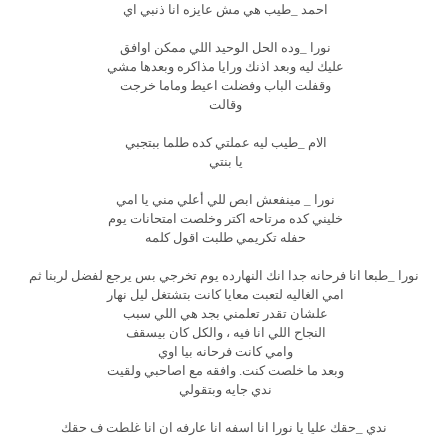
احمد _طيب هي مش عايزه انا ذنبي اي
نورا _وده الحل الوحيد اللي ممكن اوافق
عليك ليه وبعد اذنك ورايا مذاكره وبعدها مشي
وقفلت الباب وفضلت اعيط وماما خرجت
وقالت
الام _طيب ليه عملتي كده طلما ببتجبي
يا بنتي
نورا _ مينفعش ابص للي أعلي مني يا امي
خليني كده مرتاحه اكتر وخلصت امتحانات يوم
حفله تكريمي طلبت اقول كلمه
نورا _طبعا انا فرحانه جدا انك النهارده يوم تخرجي بس يرجع لفضل لربنا ثم
امي الغاليه لتعبت معايا كانت بتشتغل ليل نهار
علشان تقدر تعلمني بجد هي اللي سبب
النجاح اللي انا فيه ، والكل كان بيسقف
وامي كانت فرحانه بيا اوي
وبعد ما خلصت كنت. وافقه مع اصاحبي ولقيت
ندي جايه وبتقولي
ندي _حقك عليا يا نورا انا اسفه انا عارفه ان انا غلطت ف حقك