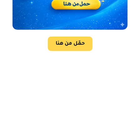
حمّل من هنا