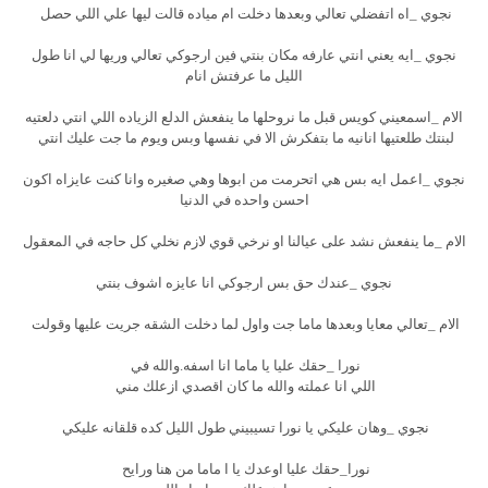
نجوي _اه اتفضلي تعالي وبعدها دخلت ام مياده قالت ليها علي اللي حصل
نجوي _ايه يعني انتي عارفه مكان بنتي فين ارجوكي تعالي وريها لي انا طول
الليل ما عرفتش انام
الام _اسمعيني كويس قبل ما نروحلها ما ينفعش الدلع الزياده اللي انتي دلعتيه
لبنتك طلعتيها انانيه ما بتفكرش الا في نفسها وبس ويوم ما جت عليك انتي
نجوي _اعمل ايه بس هي اتحرمت من ابوها وهي صغيره وانا كنت عايزاه اكون
احسن واحده في الدنيا
الام _ما ينفعش نشد على عيالنا او نرخي قوي لازم نخلي كل حاجه في المعقول
نجوي _عندك حق بس ارجوكي انا عايزه اشوف بنتي
الام _تعالي معايا وبعدها ماما جت واول لما دخلت الشقه جريت عليها وقولت
نورا _حقك عليا يا ماما انا اسفه.والله في
اللي انا عملته والله ما كان اقصدي ازعلك مني
نجوي _وهان عليكي يا نورا تسيبيني طول الليل كده قلقانه عليكي
نورا_حقك عليا اوعدك يا ا ماما من هنا ورايح