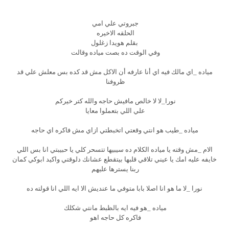
جبروتي علي امي
الحلقه الاخيره
بقلم هويدا زغلول
وفي الوقت ده بصت مياده وقالت
مياده _اي مالك فيه اي أنا عارفه أن الاكل مش قد كده بس معلش علي قد
ظروفنا
نورا_لا لا خالص مافيش حاجه والله كتر خيركم
علي اللي بتعملوا معايا
مياده _طيب هو انتي وقعتي اتخبطتي ازاي مش فاكره اي حاجه
الام _مش وقته يا مياده الكلام ده سيبيها تتسحر كلي يا حبيبتي انا بس اللي
خايفه عليه امك يا عيني تلاقي قلبها بيتقطع عشانك دلوقتي واكيد ابوكي كمان
ربنا يسترها عليهم
نورا _لا ما هو انا اصلا بابا متوفي ما عنديش الا ايه اللي انا قولته ده
مياده _هو فيه ايه بالظبط مانتي شكلك
فاكره كل حاجه اهو