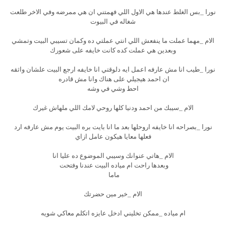
نورا _بس الغلط عندها هي الاول اللي فهمتني ان هي ممرضه وفي الاخر طلعت
شغاله في البيوت
الام _مهما عملت ما ينفعش اللي انتي عملتي ده وكمان تسيبي البيت وتمشي
وبعدين هي عملت كده كانت خايفه على شعورك
نورا _طيب انا مش عارفه اعمل ايه دلوقتي انا خايفه ارجع البيت علشان واثقه
ان احمد هيجيلي على هناك وانا مش قادره
احط وشي في وشه
الام _سيبك من احمد ودنيا كلها روحي لامك اللي ملهاش غيرك
نورا _بصراحه انا خايفه اروحلها بعد ما انا بايت بره البيت يوم مش عارفه ارد
فعلها معايا هيكون عامل ازاي
الام _هاتي عنوانك وسيبي الموضوع ده عليا انا
وبعدها راحت ام مياده البيت عندنا وفتحت
ماما
الام _خير مين حضرتك
ام مياده _ممكن تخليني ادخل عايزه اتكلم معاكي شويه