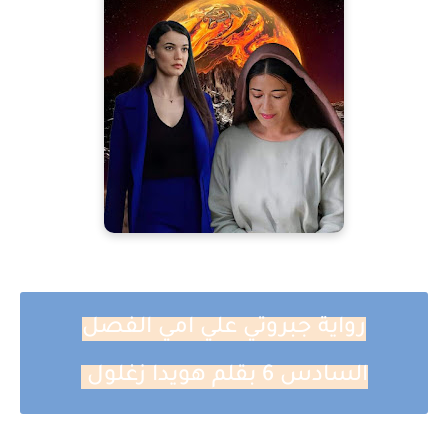
رواية جبروتي علي امي الفصل
السادس 6 بقلم هويدا زغلول