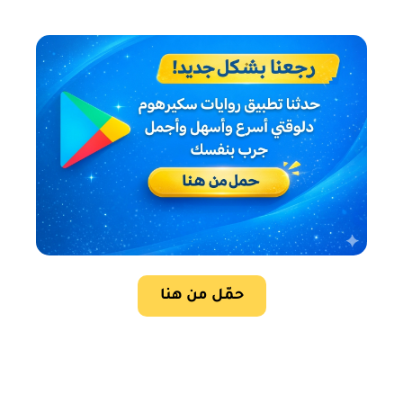
حمّل من هنا