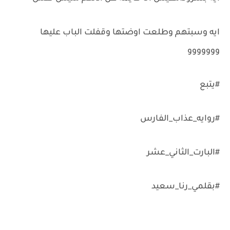
ايه وسبتهم وطلعت اوضتها وقفلت الباب عليها
ووووووو
#يتبع
#روايه_عذاب_الفارس
#البارت_الثاني_عشر
#بقلمي_رنا_سعيد