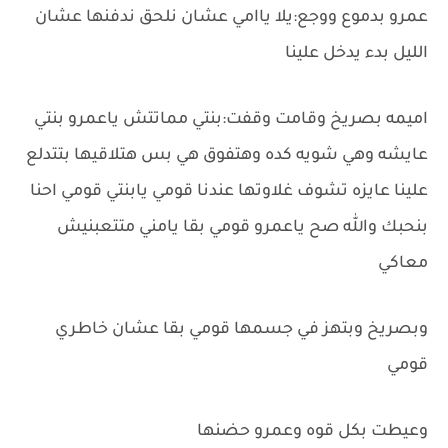
عمرو بدموع ووجع:يلا ياامي عشان نلحق ندفنها عشان
الليل بدء يدخل علينا
اميمه بصريخ وقامت وقفت:بنتي مماتتش ياعمرو بنتي
عايشه وهي شويه كده وهتفوق هي بس هتلاقيها بتتدلع
علينا عايزه تشوف غلاوتها عندنا قومي يابنتي قومي احنا
بنحبك والله صح ياعمرو قومي بقا يامني متتعبنيش
معاكي
وبصريخ وبتهز في جسمها قومي بقا عشان خاطري
قومي
وعيطت بكل قوه وعمرو حضنها