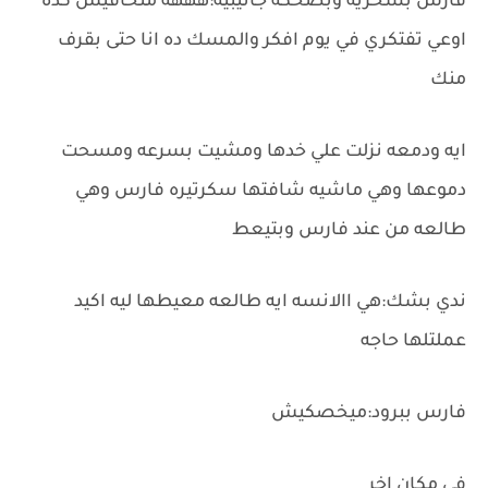
فارس بسخريه وبضحكه جانيبيه:هههه متخافيش كده
اوعي تفتكري في يوم افكر والمسك ده انا حتى بقرف
منك
ايه ودمعه نزلت علي خدها ومشيت بسرعه ومسحت
دموعها وهي ماشيه شافتها سكرتيره فارس وهي
طالعه من عند فارس وبتيعط
ندي بشك:هي االانسه ايه طالعه معيطها ليه اكيد
عملتلها حاجه
فارس ببرود:ميخصكيش
في مكان اخر