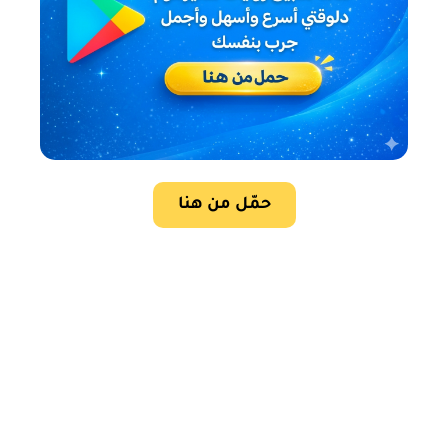
حمّل من هنا