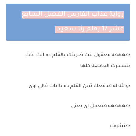
رواية عذاب الفارس الفصل السابع
عشر 17 بقلم رنا سعيد
:ههههه معقول بنت ضربتك بالقلم ده انت بقت
مسخرت الجامعه كلها
:والله له هدفعك تمن القلم ده ياايات غالي اوي
:هههههه هتعمل اي يعني
:هتشوف