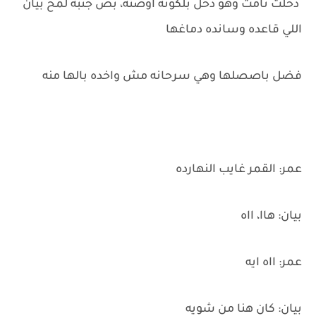
دخلت نامت وهو دخل بلكونة اوضته، بص جنبه لمح بيان
اللي قاعده وسانده دماغها
فضل باصصلها وهي سرحانه مش واخده بالها منه
عمر: القمر غايب النهارده
بيان: هاا، ااه
عمر: ااه ايه
بيان: كان هنا من شويه