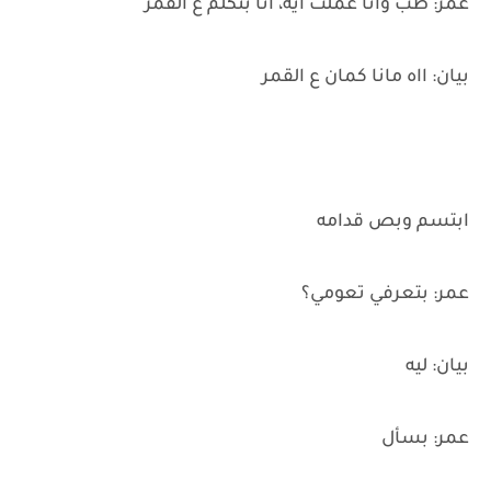
عمر: طب وانا عملت ايه، انا بتكلم ع القمر
بيان: ااه مانا كمان ع القمر
ابتسم وبص قدامه
عمر: بتعرفي تعومي؟
بيان: ليه
عمر: بسأل