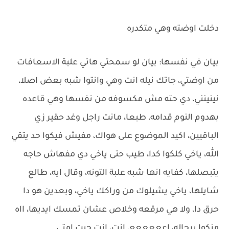
دخلت اوضته وهي متكدره
بيان في نفسها: بيان لو سمحتي هاتي علبة الاسعافات
من اوضتي، جاتك نيله انت وهي وانتوا شبه بعض اصلا،
نينينني، دي حته مش مكسوفه من نفسها وهي قاعده
بهدوم النوم قدامه، طبعا، مانت راجل وغد حقير زي
الباقيين، اكيد الموضوع على هواك، مفيش فيكوا حد يتقي
الله، ياخي كلكوا كدا، طيب حتى ياخي دي مفهاش حاجه
يتبصلها، كفايه انها شبه علبة التونه، وقال ايه، طالع
شايلها، ياخي يشيلوك من وراكك ياخي، وبعدين هو دا
حرق دا، ولا هي مرقعه وخلاص عشان تمسك ايديها، ااه
منكوا يرجاله، اعععععع، انت، انت جيت امتى