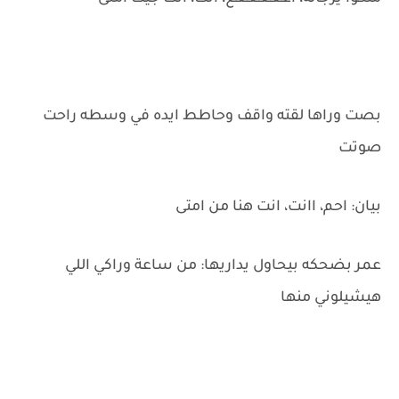
بصت وراها لقته واقف وحاطط ايده في وسطه راحت
صوتت
بيان: احم، اانت، انت هنا من امتى
عمر بضحكه بيحاول يداريها: من ساعة وراكي اللي
هيشيلوني منها