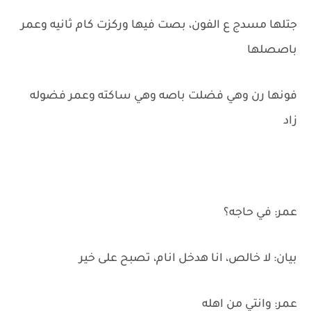
جتلها مسدج ع الفون، بصت فيها وركزت كام ثانيه وعمر
باصصلها
فونها رن وهي فضلت باصه وهي ساكته وعمر فضوله
زاد
عمر: في حاجه؟
بيان: لا خالص، انا هدخل انام، تصبح على خير
عمر: وانتي من اهله