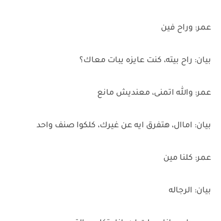
عمر: وراح فين
بيان: راح بيته، كنت عايزه يبات معاك؟
عمر: والله اتمنى، معنديش مانع
بيان: اماال، هتفرق ايه عن غيرك، كلكوا صنف واحد
عمر: كلنا مين
بيان: الرجاله