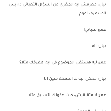
بيان: معرفش ايه المغزى من السؤال الثعباني دا، بس
ااه، بعرف اعوم
عمر: ثعباني!
بيان: ااه
عمر: ليه هستغل الموضوع في ايه، هغرقك مثلا؟
بيان: ممكن، ليه لا، اضمنك منين انا
عمر: لا متقلقيش، كنت هقولك نتسابق مثلا