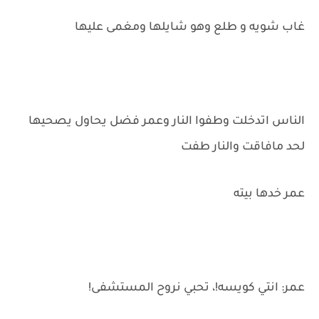
غاب شويه و طلع وهو شايلها ومغمى عليها
الناس اتدخلت وطفوا النار وعمر فضل يحاول يصحيها
لحد مافاقت والنار طفت
عمر خدها بيته
عمر: انتي كويسه!، تحبي نروح المستشفى!