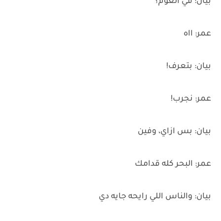
بيان: في العوم؟
عمر: ااه
بيان: بتعرف!
عمر: نجرب!
بيان: بس ازاي، وفين
عمر: البحر كله قدامك
بيان: والناس اللي رايحه جايه دي