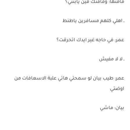
مامتها: ومامتك فين يابنتي؟
ـ اهلي كلهم مسافرين ياطنط
عمر: في حاجه غير ايدك اتحرقت؟
ـ لا لا مفيش
عمر: طيب بيان لو سمحتي هاتي علبة الاسعافات من
اوضتي
بيان: ماشي