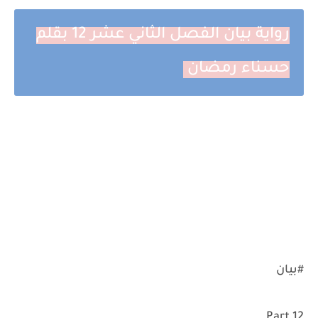
رواية بيان الفصل الثاني عشر 12 بقلم
حسناء رمضان
#بيان
Part 12..