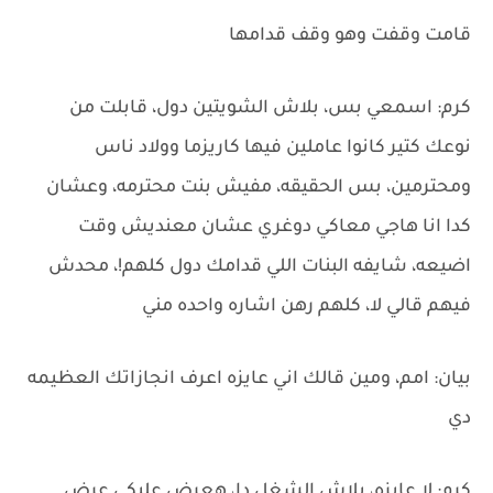
قامت وقفت وهو وقف قدامها
كرم: اسمعي بس، بلاش الشويتين دول، قابلت من
نوعك كتير كانوا عاملين فيها كاريزما وولاد ناس
ومحترمين، بس الحقيقه، مفيش بنت محترمه، وعشان
كدا انا هاجي معاكي دوغري عشان معنديش وقت
اضيعه، شايفه البنات اللي قدامك دول كلهم!، محدش
فيهم قالي لا، كلهم رهن اشاره واحده مني
بيان: امم، ومين قالك اني عايزه اعرف انجازاتك العظيمه
دي
كرم: لا عايزه، بلاش الشغل دا، هعرض عليكي عرض