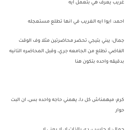
غريب يعرف هي بتعمل ايه
احمد: ايوا ايه الغريب في انها تطلع مستعجله
جمال: يبني بتيجي تحضر محاضرتين مثلا وف الوقت
الفاضي تطلع من الجامعه جري، وقبل المحاضره التانيه
بدقيقه واحده بتكون هنا
كرم: ميهمناش كل دا، يهمني حاجه واحده بس، ان البت
حوار
جمال: لا حاسب، دي بالذات لا، لا يعني لا