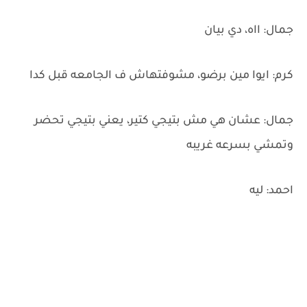
جمال: ااه، دي بيان
كرم: ايوا مين برضو، مشوفتهاش ف الجامعه قبل كدا
جمال: عشان هي مش بتيجي كتير، يعني بتيجي تحضر
وتمشي بسرعه غريبه
احمد: ليه