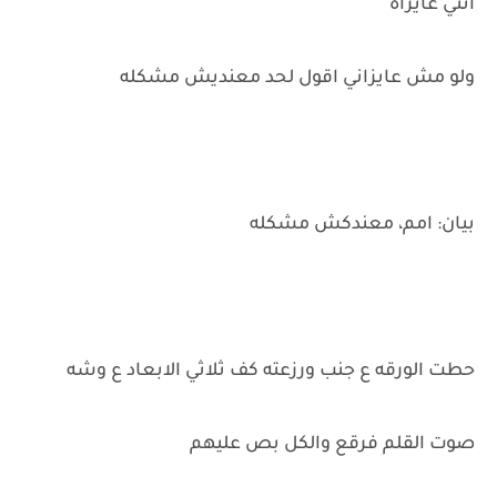
انتي عايزاه
ولو مش عايزاني اقول لحد معنديش مشكله
بيان: امم، معندكش مشكله
حطت الورقه ع جنب ورزعته كف ثلاثي الابعاد ع وشه
صوت القلم فرقع والكل بص عليهم