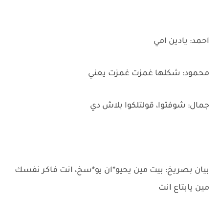
احمد: يادين امي
محمود: شكلها غمزت غمزت يعني
جمال: شوفتوا، قولتلكوا بلاش دي
بيان بصريخ: بيت مين يحيو*ان يو*سخ، انت فاكر نفسك
مين يابتاع انت