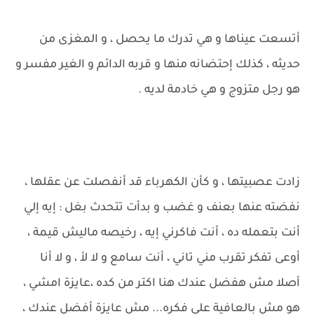
أتسعت عيناها و هي تدرك ما يحصل ، و المغزى من
حديثه ، كذلك إحتضانه منها و قربه الدائم و الغير مفسر و
هو رجل متزوج و هي خادمة لديه .
زادت عصبيتها ، و كأن الكهرباء قد أنفصلت عن عقلها ،
نفضته عنها بعنف و غضب و بدأت تتحدث بغل : إيه إلي
أنت بتعمله ده ، أنت فاكرني إيه ، رخيصه ماليش قيمة ،
أوعى تفكر تقرب مني تاني ، أنت سامع و لا لأ ، و لا أنا
أصلا مش هفضل عندك هنا اكتر من كده ،عايزة امشي ،
هو مش بالعافية على فكره... مش عايزة أفضل عندك ،