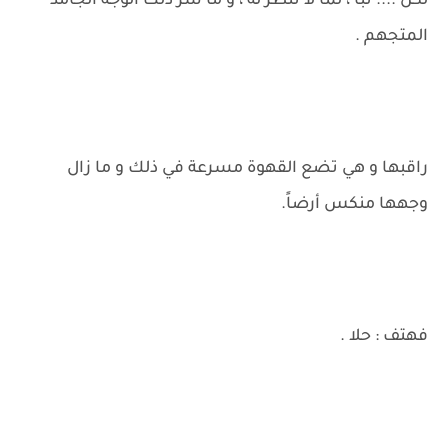
لكن .... تباً ، لما لا تنظر له ، و ما سر ذلك الوجه الجامد
المتجهم .
راقبها و هي تضع القهوة مسرعة في ذلك و ما زال
وجهها منكس أرضاً.
فهتف : حلا .