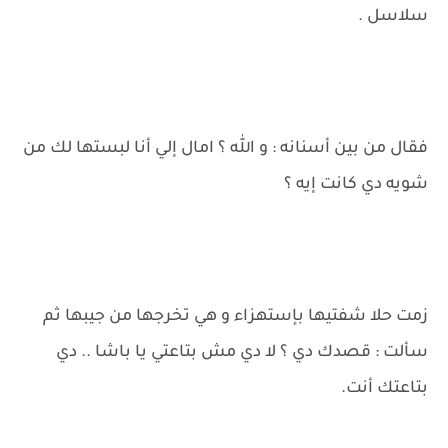
سلاسل .
فقال من بين أسنانه : و الله ؟ امال إلي أنا لبستها لك من
شويه دي كانت إيه ؟
زمت حلا شفتيها بإستهزاء و هي تخرجها من جيبها ثم
سألت : قصدك دي ؟ لا دي مش بتاعتي يا باشا .. دي
بتاعتك أنت.