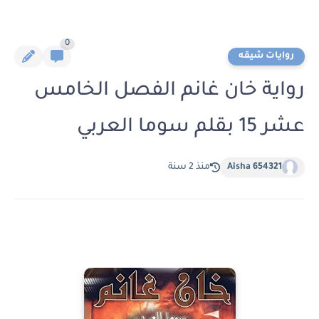
0
روايات شيقه
رواية خان غانم الفصل الخامس
عشر 15 بقلم سوما العربي
Aisha 654321
منذ 2 سنة