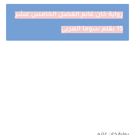
رواية خان غانم الفصل الخامس عشر
15 بقلم سوما العربي
رواية خان غانم