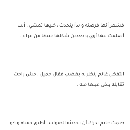
فشعر أنها فرصته و بدأ يتحدث : خليها تمشي ، أنت
أتعلقت بيها أوي و بعدين شكلها عينها من عزام .
انتفض غانم ينظر له بغضب فقال جميل : مش راحت
تقابله يبقى عينها منه .
صمت غانم يدرك أن بحديثه الصواب ، أطبق جفناه و هو