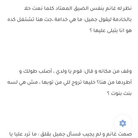
نظر له غانم بنفس الضيق المعتاد كلما نعت حلا
بالخادمة ليقول جميل: ما هي خدامة ،جت هنا تشتغل كده
هو انا بتبلى عليها ؟
وقف من مكانه و قال: قوم يا ولدي ، أصلب طولك و
أطردها من هنا؟ خليها تروح للي من توبها ، مش هي لسه
بنت بنوت ؟
صمت غانم و لم يجيب فسأل جميل بقلق : ما ترد عليا يا