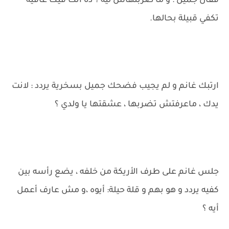
فقال جميل : و ما ضربتهاش ليه ؟ ده أنت فيك عافية
تكفي قبيلة بحالها.
ارتبك غانم و لم يجيب فضحك جميل بسخرية يردد : لانت
يدك ، ماعرفتش تضربها ، عشقتها يا ولدي ؟
جلس غانم على طرف الأريكة من خلفه ، يضع رأسه بين
كفيه يردد و هو بهم و قلة حيلة: أيوه ،و مش عارف أعمل
أيه ؟