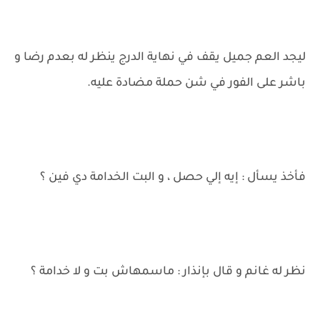
ليجد العم جميل يقف في نهاية الدرج ينظر له بعدم رضا و
باشر على الفور في شن حملة مضادة عليه.
فأخذ يسأل : إيه إلي حصل ، و البت الخدامة دي فين ؟
نظر له غانم و قال بإنذار : ماسمهاش بت و لا خدامة ؟