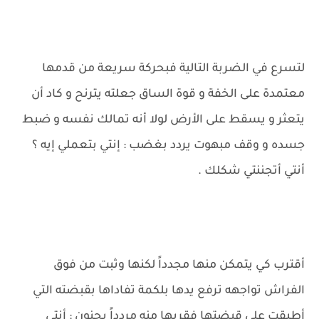
لتسرع في الضربة التالية فبحركة سريعة من قدمها
معتمدة على الخفة و قوة الساق جعلته يترنح و كاد أن
يتعثر و يسقط على الأرض لولا أنه تمالك نفسه و ضبط
جسده و وقف مبهوت يردد بغضب : إنتي بتعملي إيه ؟
أنتي أتجننتي شكلك .
أقترب كي يتمكن منها مجدداً لكنها وثبت من فوق
الفراش تواجهه ترفع يدها بلكمة تفاداها بقبضته التي
أطبقت على قبضتها فقربها منه مردداً بجنون : أنتي