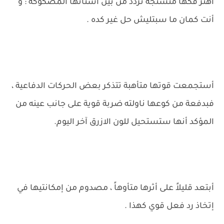
اهتز فكها متشنجة تردد من بين أسنانها المصكوكة : و
أنت كمان ما سبتليش حل غير كده .
أستجمعت قوتها متأهبة تتذكر بعض الحركات الدفاعية ،
فبدفعة من كوعها ناولته ضربة قوية على جانب عينه من
المؤكد أنها ستستحيل للون الازرق آخر اليوم.
أبتعد قليلاً على أثرها متأوهاً ، مصدوم من إمكانتيها في
إتخاذ رد فعل قوي كهذا .