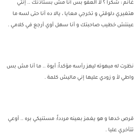
غانم : شكراً ؟ لأ العفو بس أنا مش بستأذنك .. إنتي
هتغيري دلوقتي و تخرجي معايا ، يالا ده أنا حتى لسه ما
عينتش خطيب صاحبتك و أنا سهل أوي أرجع في كلامي .
نظرت له مبهوته ليهز رأسه مؤكداً: أيوة .. ما أنا مش بس
واطي لأ و زودي عليها إني ماليش كلمة .
قرص خدها و هو يغمز بعينه مردداً: مستنيكي بره .. أوعي
تتأخري عليا .