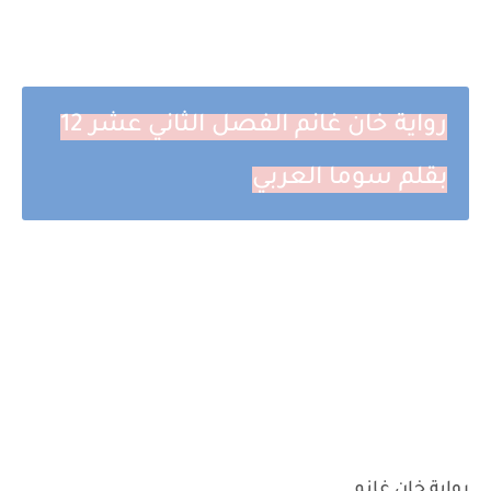
رواية خان غانم الفصل الثاني عشر 12
بقلم سوما العربي
رواية خان غانم