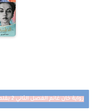
رواية خان غانم الفصل الثاني 2 بقلم سوما العربي