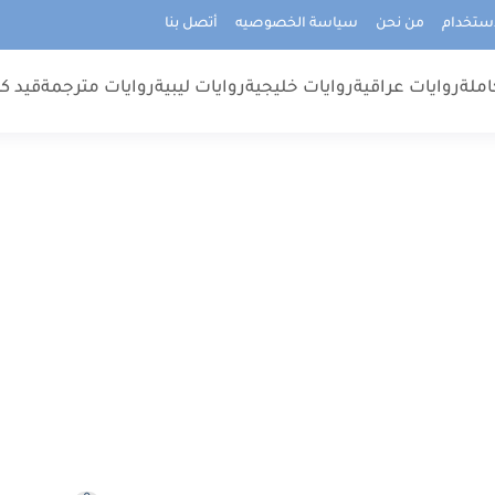
استخدام
من نحن
سياسة الخصوصيه
أتصل بنا
املة
روايات عراقية
روايات خليجية
روايات ليبية
روايات مترجمة
قيد كت