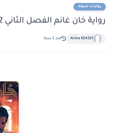
روايات شيقه
رواية خان غانم الفصل الثاني 2 بقلم سوما العربي
Aisha 654321
منذ 2 سنة