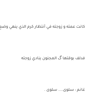
كانت عمته و زوجته في أنتظار كرم الذي ينهي وض
فدلف بوقتها گ المجنون ينادي زوجته
غانم : سلوى.... سلوى .