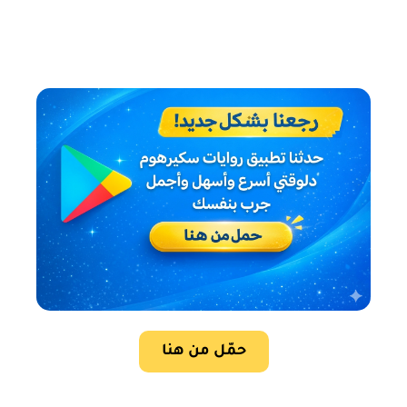
حمّل من هنا