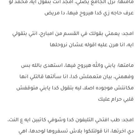
مامتها: نزل الجامع يصلي، امجد انت بتقول ايه، محمد لو
عرف حاجه زي كدا هيروح فيها، دا مريض
امجد: يعمتي بقولك في القسم من امبارح، انتي بتقولي
ايه، انا هرن عليه اقوله عشان نروحلها
مامتها: يابني والله هيروح فيها، استهدى بالله بس
وفهمني، بيان متعملش كدا، انا سألتها قالتلي انها
مكانتش موجوده اصلا، ليه بتقول كدا يابني متوقفش
قلبي حرام عليك
امجد: طب افتحي التليفون كدا وشوفي كاتبين ايه ع النت،
دي اخرتها، انا قولتلكوا بلاش تسفروها لوحدها، اهي