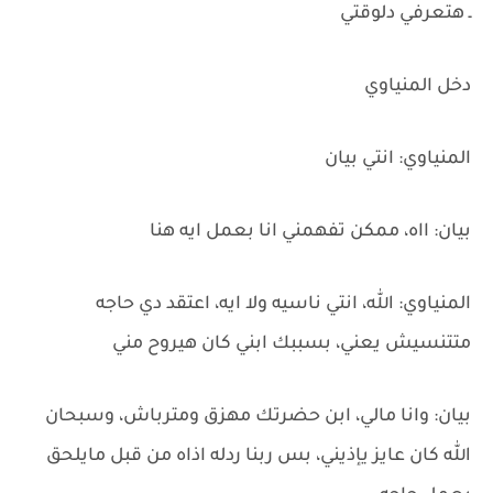
ـ هتعرفي دلوقتي
دخل المنياوي
المنياوي: انتي بيان
بيان: ااه، ممكن تفهمني انا بعمل ايه هنا
المنياوي: الله، انتي ناسيه ولا ايه، اعتقد دي حاجه
متتنسيش يعني، بسببك ابني كان هيروح مني
بيان: وانا مالي، ابن حضرتك مهزق ومترباش، وسبحان
الله كان عايز يإذيني، بس ربنا ردله اذاه من قبل مايلحق