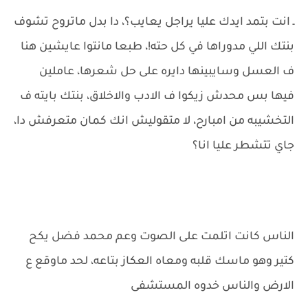
ـ انت بتمد ايدك عليا يراجل يعايب؟، دا بدل ماتروح تشوف
بنتك اللي مدوراها في كل حته!، طبعا مانتوا عايشين هنا
ف العسل وسايبينها دايره على حل شعرها، عاملين
فيها بس محدش زيكوا ف الادب والاخلاق، بنتك بايته ف
التخشيبه من امبارح، لا متقوليش انك كمان متعرفش دا،
جاي تتشطر عليا انا؟
الناس كانت اتلمت على الصوت وعم محمد فضل يكح
كتير وهو ماسك قلبه ومعاه العكاز بتاعه، لحد ماوقع ع
الارض والناس خدوه المستشفى