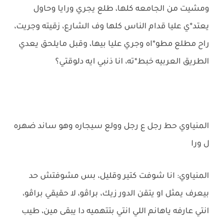
ومشيت من الجامعه كلها، طلع يجري ورايا وحاول
يعتد*ي عليا قدام الناس كلها وف الشارع، زقيته وجريت،
راح مطلع مطو*اه وجري عليا بيها، وقبل مايلحق يعدي
الطريق العربيه خبط*ته، انا ذنبي ايه دلوقتي؟
المنياوي حط رجل ع رجل وولع سيجاره وهو ساند ضهره
ل ورا
المنياوي: انا شوفت كتير وقليل، بس مشوفتش حد
بيعرف يمثل او يتقن الدور زيك، براڤو، لا حقيقي براڤو،
انتي عارفه ياهانم اللي انتي بتتهميه دا يبقى مين، طيب