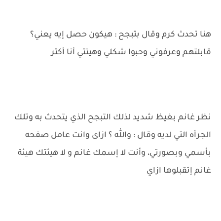
هنا تحدث كرم وقال بتبجح : هيكون حصل إيه يعني؟
قابلتهم وعرفوني وحبوا شكلي وهيئتي أنا أكتر
نظر غانم بغيظ شديد لذلك التبجح الذي يتحدث به وتلك
الجرأه التي لديه وقال : والله ؟ ازاى وانت عامل صفحه
بأسمي وبصورتي، وأنت لا إسمك غانم و لا ه‍يئتك هيئة
غانم إتقبلوها ازاي