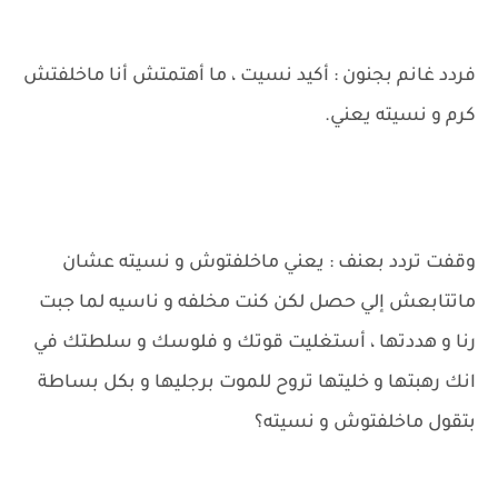
فردد غانم بجنون : أكيد نسيت ، ما أهتمتش أنا ماخلفتش
كرم و نسيته يعني.
وقفت تردد بعنف : يعني ماخلفتوش و نسيته عشان
ماتتابعش إلي حصل لكن كنت مخلفه و ناسيه لما جبت
رنا و هددتها ، أستغليت قوتك و فلوسك و سلطتك في
انك رهبتها و خليتها تروح للموت برجليها و بكل بساطة
بتقول ماخلفتوش و نسيته؟