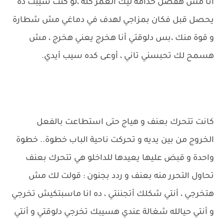
أنا مش هفضل خدامة ليك العمر كله ،لو كنت سيبت ده
يحصل قبل فكان بمزاجي لهدف في دماغي مش شطارة
و قوة منك ،بس دلوقتي أنا هخرج يعني هخرج ، مش
هسمح لك تحبسني تاني ، أوعى كده سيب أيدي.
كانت تتحرك بعنف و هياج حتى استطاعت بالفعل
الخروج من بين يديه و تحركت ناحية الباب خطوة.. خطوة
واحدة و قبض عليها يعيدها للداخلو هي تتحرك بعنف
تحاول التحرر منه بعنف و ردد بجنون : قولت لك مش
هتخرجي ، أنتي شكلك أتجننتي ، ده انا ماسبتكيش تخرجي
و أنتي حيالله شغالة عندي هسيبك تخرجي دلوقتي و أنتي