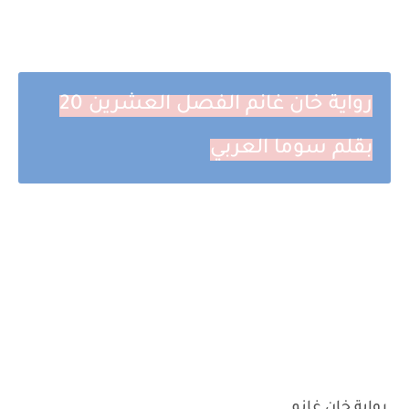
رواية خان غانم الفصل العشرين 20
بقلم سوما العربي
رواية خان غانم