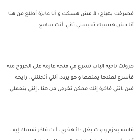
فصرخت بهياج : لأ مش هسكت و أنا عايزة أطلع من هنا
أنا مش هسيبك تحبسني تاني، أنت سامع.
هرولت ناحية الباب تسرع في فتحه عازمة على الخروج منه
فأسرع لعندها يمنعها و هو يردد: أنتي أتجننتي ، رايحه
فين ،انتي فاكرة إنك ممكن تخرجي من هنا ، إنتي بتحملي.
قامته بعزم و ردت بغل : لأ هخرج ، أنت فاكر نفسك إيه ،