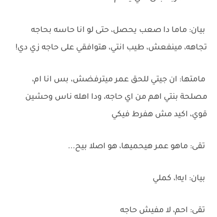
‏بيان: ماما دا صعب يحصل، حتى لو انا حاسه بحاجه
تجاهه، مينفعش، طيب انتي، هتوافقي على حاجه زي دي!
‏مامتها: ان جيتي للحق عمر ميترفضش، بس انا ام،
مصلحة بنتي اهم من اي حاجه، ودا اهله ناس وحشين
قوي، اكيد مش هفرط فيكي
‏تقى: ماهو عمر هيحميها، هو اصلا بيح...
‏بيان: ايه!، كملي
‏تقى: احم، لا مفيش حاجه