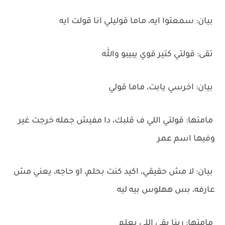
‏بيان: سمعتوا ايه، ماما قوليلي انا قولت ايه
‏تقى: قولتي كتير قوي يبيبو والله
‏بيان: اخرسي يابت، ماما قولي
‏مامتها: قولتي اللي ف قلبك، دا مفيش جمله خرجت غير
وفيها اسم عمر
‏بيان: لا مش حقيقي، اكيد كنت بحلم، او حاجه، يعني مش
عارفه، بس ههلوس بيه ليه
‏مامتها: ربنا بقى اللي يعلم