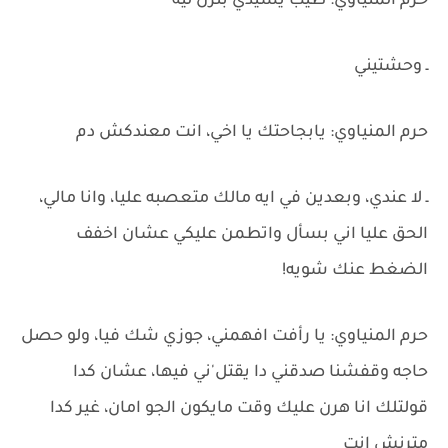
حرم المنياوي: طيب يسيدي بترن ليه
ـ وحشتيني
حرم المنياوي: يابجاحتك يا اخي، انت معندكش دم
ـ لا عندي، وبعدين في ايه مالك متعصبه عليا، وانا مالي،
الحق عليا اني بسأل واتطمن عليكي عشان اخفف
الضغط عنك شويه!
حرم المنياوي: يا رأفت افهمني، جوزي شك فيا، ولو حصل
حاجه وقفشنا صدقني دا يقتل'ني فيها، عشان كدا
قولتلك انا هرن عليك وقت مايكون الجو امان، غير كدا
مترنش انت