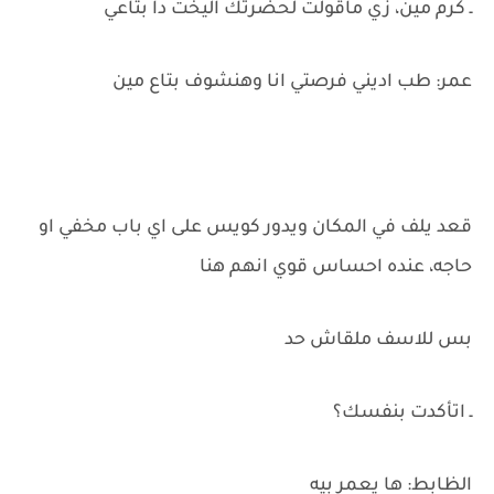
ـ كرم مين، زي ماقولت لحضرتك اليخت دا بتاعي
عمر: طب اديني فرصتي انا وهنشوف بتاع مين
قعد يلف في المكان ويدور كويس على اي باب مخفي او
حاجه، عنده احساس قوي انهم هنا
بس للاسف ملقاش حد
ـ اتأكدت بنفسك؟
الظابط: ها يعمر بيه