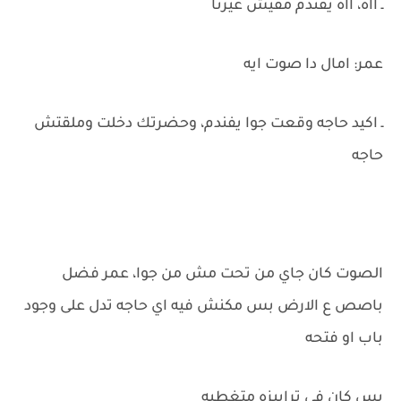
ـ ااه، ااه يفندم مفيش غيرنا
عمر: امال دا صوت ايه
ـ اكيد حاجه وقعت جوا يفندم، وحضرتك دخلت وملقتش
حاجه
الصوت كان جاي من تحت مش من جوا، عمر فضل
باصص ع الارض بس مكنش فيه اي حاجه تدل على وجود
باب او فتحه
بس كان في ترابيزه متغطيه