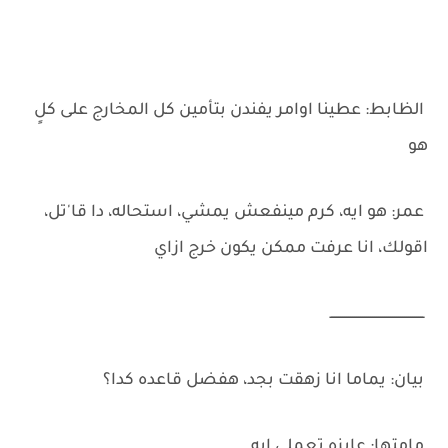
‏الظابط: عطينا اوامر يفندن بتأمين كل المخارج على كلٍ
هو
‏عمر: هو ايه، كرم مينفعش يمشي، استحاله، دا قا'تل،
اقولك، انا عرفت ممكن يكون خرج ازاي
‏ـــــــــــــــــــــــــــــــــــــــــــــــ
‏بيان: يماما انا زهقت بجد، هفضل قاعده كدا؟
‏مامتها: عايزه تعملي ايه