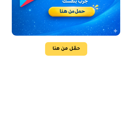
حمّل من هنا