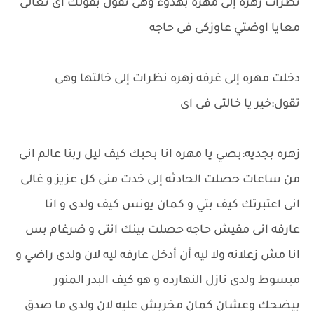
نظرات زهره إلى مهره بهدوء وهى تقول بقولك اى تعالى
معايا اوضتي عاوزكى فى حاجه
دخلت مهره إلى غرفه زهره نظرات إلى خالتها وهى
تقول:خير يا خالتى فى اى
زهره بجديه:بصي يا مهره انا بحبك كيف ليل ربنا عالم انى
من ساعات حصلت الحادثه إلى خدت منى كل عزيز و غالى
انى اعتبرتك كيف بتي و كمان يونس كيف ولدى و انا
عارفه انى مفيش حاجه حصلت بينك انتى و ضرغام بس
انا مش زعلانه ولا ليه أن أدخل عارفه ليه لان ولدى راضي و
مبسوط ولدى نازل النهارده و هو كيف البدر المنور
بيضحك وعشان كمان مخربش عليه لان ولدى ما صدق