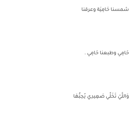
شمسنا حَامِيَة وعرقنا
حَامِي وطبعنا حَامِي .
وَاللَّيّ تَخَلِّي صَعِيدِي يُحِبُّهَا