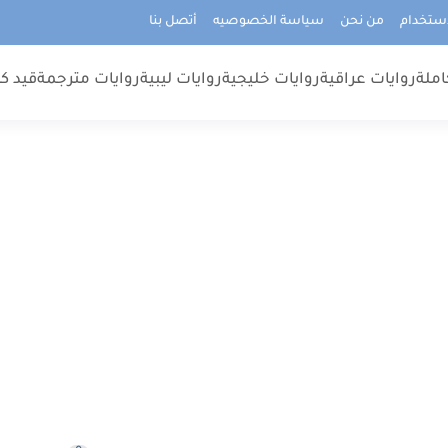
استخدام
من نحن
سياسة الخصوصيه
أتصل بنا
املة
روايات عراقية
روايات خليجية
روايات ليبية
روايات مترجمة
قيد كت