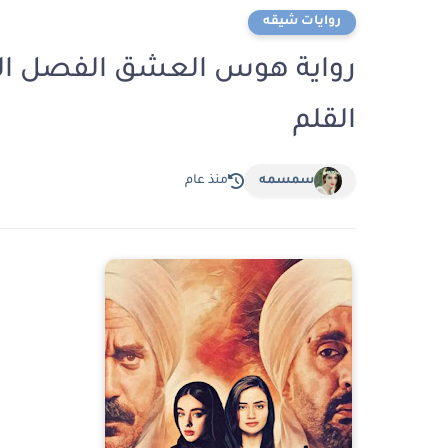
روايات شيقه
القلم
سمسمه
منذ عام