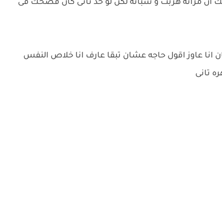
ك أن مراته هربت و سباته لكن لو حد تانى كان فضحك فى
ن انا عاوز اقول حاجه عشان تبقا عارف انا خلاص النفس
ره تانى