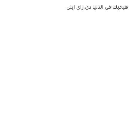
هيحبك فى الدنيا دى زاى ابنى