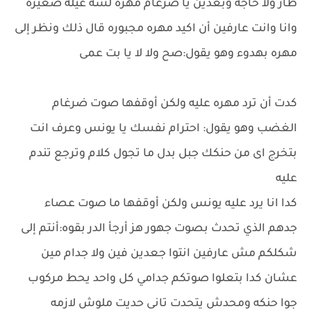
طار ولا حاجه وبعدين يا ضرغام مهره لسه عيله صغيره
وانا وانت عارفين أن اكيد مهره مجبوره قال ذلك ونظر إلى
مهره بهدوء وهو يقول:صح ولا لا يا بت عمى
كدت أن ترد مهره عليه ولكن أوقفها صوت ضرغام
الغضب وهو يقول: احترام نفسك يا يونس وعرف انت
بتخرج اى من حنكك جبل بدل ما تجول كلام وترجع تندم
عليه
كدا انا يرد عليه يونس ولكن أوقفها ما صوت عصاء
جدهم الذي تحدث بصوت جهور هز أرجأ الدر بقوه:أنتم إلى
شكلكم مش عارفين انتوا جعدين فين ولا جدام مين
عشان كدا بتعلوا صوتكم جدامي كل واحد يحط مركوب
جوا حنكه ومحدش يتحدت تانى حديت ملوش لازمه