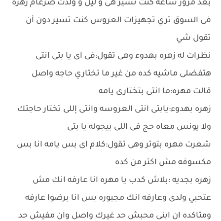
بعد مرور ساعه كنت تسير هى و ليل و ولدت ضرغام زهره
فى السوق تري تجهيزات العروس كنت تسير دون أن
تقول شي
نظرات له زهره بهدوء وهى تقول:فى اى يا بتى انتى
هتفضلى ماشيه كده من غير ما تختاري حاجه واصل
قالت مهره:ما انتى بتختارى يامه
زهره بهدوء:يابتى انتى العروسه وانتى إللى تختار حاجتك
ولا يونس معاه حج فى اللى بيجوله يا بتى
شعرت مهره بتوتر وهى تقول:كلام اى بس يامه انا بس
مكسوفه مش اكتر من كده
زهره بجديه :بلاش كدب يا مهره انا عارفه انك مش
عتحبي ولدى وعارفه انك مجبوره بس انا برضوا عارفه
ومتاكده ان ابنى محبش حد غيرك واصل وان مفيش حد