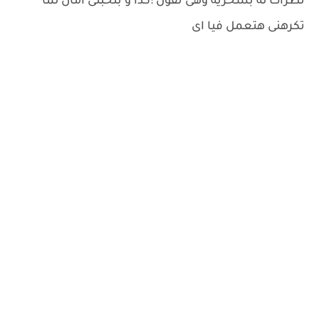
نظرات له بسخرية وهى تقول :كدا و بتحبنى امال لما
تكرهنى هتعمل فيا اى