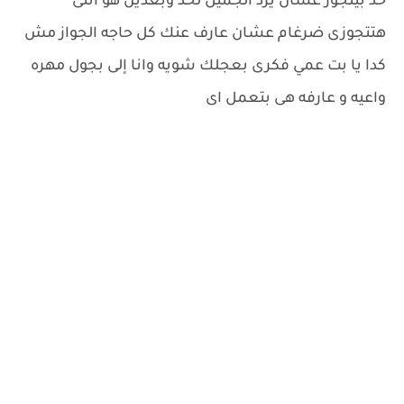
حد بيتجوز عشان يرد الجميل لحد وبعدين هو انتى
هتتجوزى ضرغام عشان عارف عنك كل حاجه الجواز مش
كدا يا بت عمي فكرى بعجلك شويه وانا إلى بجول مهره
واعيه و عارفه هى بتعمل اى