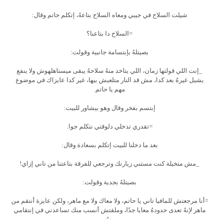
شيلت السلاح في جيبي ومعاه السلاح بتاعهُ، إتكلم حاتم وقال:
=السلاح دا بتاعنا؟
بصيتلهُ بإبتسامة جانبية وقولت:
_إنت اللي قولتها زمان، اللي يتاخد منهُ سلاحهُ يبقى ميستاهلهوش ولا ينفع
يشيل غيرهُ بعد كدا، مش قد النار متلعبش بيها، غير كدا عايزاك في موضوع
مهم يا حاتم.
إبتسم بفخر وقال وهو بيشاور للبيت:
=تقدري تدخلي دلوقتي نتكلم جوا.
بعد ما دخلنا للبيت إتكلم بسعادة وقال:
_مش متخيلة كنت مستني زيارتك وترجعي للفرقة بتاعتنا من تاني إزاي!
بصيتلهُ بجدية وقولت:
=أنا مرجعتش للمافيا تاني يا حاتم، ولا معاك ولا مع ماهر، ولكن عايزة أنتقم من
ماهر لإنهُ تعدى حدودهُ معايا جدًا، وملقتش أنسب منك تساعدني في إنتقامي