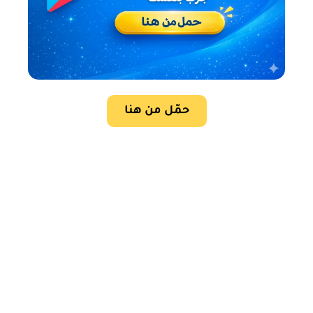
حمّل من هنا