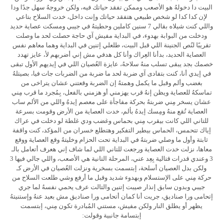
البيت دا دخولهُ هو الأصعب وممكن تفقد حياتك فيه، ولكن خروجهُ سهل جدًا ودا
لإن كدا كدا لو شخص طبيعي هتفقد حياتك وإنت داخل، خدت السلاح بتاعي
واللي كنت شيلاه بقالي 7 سنين كاملين وحطيتهُ في جيبي ومسكت عصاية حديد
ودخلت من البوابة بهدوء، في البداية مفيش آي حاجة حصلت لحد ما وصلت
تقريبًا لنُص الجنينة اللي قبل البيت، طلعلي إتنين في البداية وهما معاهم نفس
العصاية الحديد، بدأنا العِراك وأنا كل هدفي مش إني أضربهم لأ، عايز تهدد
خصمك بجد يبقى تسلب منهُ سلاحهُ، عايزة العُصيان اللي في إيديهم الأول تبقى
في إيدي أنا، كنت بتفادى آي ضربة لحد ما ضربة من الضربات جات فيا، بصيتلهُ
بغضب وألم وقبل ما يكمل وهمتهُ إن الضربة وقعتني عشان يتراخى من
تماسكهُ للعصاية ويظن إنهُ قرب يهزمني أو هزمني بالفعل، بِمُجرد ما قرب مِني
عشان يسخر مِني ضربتهُ بحركة مفاجأة على معصم إيدهُ واللي من الألم ساب
العصاية تُقع منهُ ومِسك إيدهُ بألم، خدت العصاية من الأرض وقومت بسرعة
للتاني اللي كانت بيقرب مِني بحماس وغضب ودي غلطة لو دخلت في عراك
إياك تتحمس، الحماس بيطير التفكير وهتطلع خسران من المؤكد، كنت واقفة
ثابتة وأول ما وصلي ضربتهُ في البداية تحت الحزام وخليتهُ وقع العصاية ووقع
معاها، نزلت خدت العصاية ورجعت للتاني اللي لما شاف إني هعرف أتعامل بالـ
3 وعندي قدرات قتالية بِعِد عني، المرحلة التانية هي الأصعب، واللي جالي فيها 3
ولكن بدل العصيان أسلحة، إبتسمت بسخرية ونزلت العُصيان في الأرض كـ
حركة مِني على الإستسلام وبهدوء شديد وقبل ما أرفع وشي طلعت السلاح من
جيبي وبدون سابق إنذار صيبت إتنين والتالت عرف يحمي نفسهُ لما جري
إتحامى ورا صناديق، جريت أنا كمان أتحامى ورا صناديق مش بعيد عنهُ وإستنيتهُ
يظهر أو يطلق النار ولكن مفيش، مستني المُبادرة تكون مِني، إبتسمت
إبتسامة جانبية وقولت: