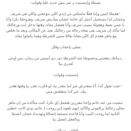
بصيتلهُ وإبتسمت بِـ شر مش جديد عليا وقولت:
=هعملهُ كمين وإنهُ فعلًا ماسكني من إيدي اللي بتوجعني واللي هي شريف
وعشان كدا مستحيل أعمل آي حاجة عشان ميأذيش شريف، وهروحلهُ بكرا وأنا
يا عيني بعيط وهقولهُ يسيب شريف وأنا هفضل معاه، وقتها تدخل إنت ورجالتك
لما تتأكد إن شريف بقى معاه رجالة من رجالتك بعيد عن المكان، وبعد ما نخلص
مع ماهر هقدم كل اللي معايا بقالهُ سنين للشرطة وهما يكملوا معاه.
بصلي بإعجاب وقال:
_دماغك بتعجبني وخصوصًا حِتة الشرطة دي، دي أمنيتي من زمان، بس إوعي
تُغدري بيا!
إبتسمت وقولت:
=عيب تقول كدا، أنا مبغدرش غير لما يتغدر بيا، لو فكرت تغدر بيا وقتها هغدر
بيك، غير كدا متقلقش مِني.
مشيت من عند حاتم وإحنا مقررين هنعمل إي بكرا، كنت متأكدة من إن ماهر
مخلي رجالتهُ يراقبوني والأكيد إنهم بلغوه إني روحت لـ حاتم، ودي كانت خطتي
التانية لما روحت البيت وأنا قاعدة مستنية إتصالهُ وتهديدهُ عشان أنفذها
وبالفعل إتتصل بيا.
#هاجر_نورالدين