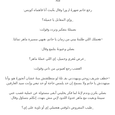
منهُ.
رجع حاتم ضهرهُ لـِ ورا وقال بخُبث أنا فاهماه كويس:
_وإي المقابل يا جميلة؟
بصيتلهُ بتفكير وتردد وقولت:
=هعملك اللي طلبتهُ مِني من زمان يا حاتم، هنهي مسيرة ماهر تمامًا.
بصلي وعيونهُ بتلمع وقال:
_عرض مُغري وجميل، إي اللي عملهُ ماهر؟
الغضب رجع لعيوني من تاني وقولت:
=خطف شريف زوجي وبيهددني بقـ تلهُ لو متطلقتش منهُ عشان أتجوزهُ هو، وأنا
مبتهددش يا حاتم ولا بسمح إن حد يلمس حاجة أو حد تبعي وإنت سيد العارفين.
بصلي بحُزن وندم لإنهُ لما فكر يخليني أبقى مسئولة عن عملية غصب عني
سيبتهُ وبقيت مع ماهر عدوهُ اللدود لإني مش بتهدد، إتكلم بتساؤل وقال:
_طيب المفروض دلوقتي هتعملي إي أو ناوية على إي؟