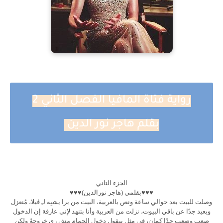
رواية فتاة المافيا الفصل الثاني 2
بقلم هاجر نور الدين
الجزء التاني
♥️♥️♥️بقلمي (هاجر نورالدين)♥️♥️♥️
وصلت للبيت بعد حوالي ساعة ونص بالعربية، البيت من برا يشبِه لـِ ڤيلا، مُنعزل
وبعيد جدًا عن باقي البيوت، نزلت من العربية وأنا بتنهد لإني عارفة إن الدخول
صعب وصعب جدًا كمان، في مثل بيقول دخول الحمام مش زي خروجهُ ولكن