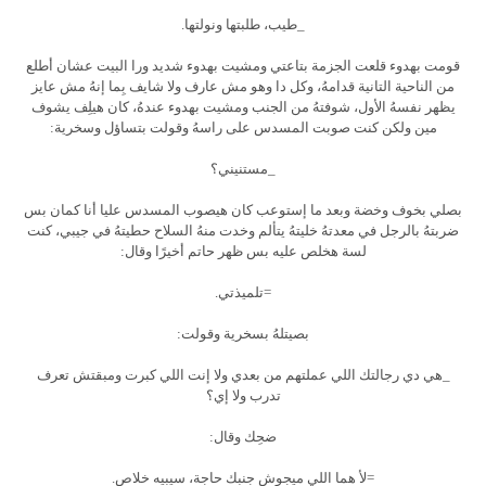
_طيب، طلبتها ونولتها.
قومت بهدوء قلعت الجزمة بتاعتي ومشيت بهدوء شديد ورا البيت عشان أطلع
من الناحية التانية قدامهُ، وكل دا وهو مش عارف ولا شايف بِما إنهُ مش عايز
يظهر نفسهُ الأول، شوفتهُ من الجنب ومشيت بهدوء عندهُ، كان هيلِف يشوف
مين ولكن كنت صوبت المسدس على راسهُ وقولت بتساؤل وسخرية:
_مستنيني؟
بصلي بخوف وخضة وبعد ما إستوعب كان هيصوب المسدس عليا أنا كمان بس
ضربتهُ بالرجل في معدتهُ خليتهُ يتألم وخدت منهُ السلاح حطيتهُ في جيبي، كنت
لسة هخلص عليه بس ظهر حاتم أخيرًا وقال:
=تلميذتي.
بصيتلهُ بسخرية وقولت:
_هي دي رجالتك اللي عملتهم من بعدي ولا إنت اللي كبرت ومبقتش تعرف
تدرب ولا إي؟
ضحِك وقال:
=لأ هما اللي ميجوش جنبك حاجة، سيبيه خلاص.