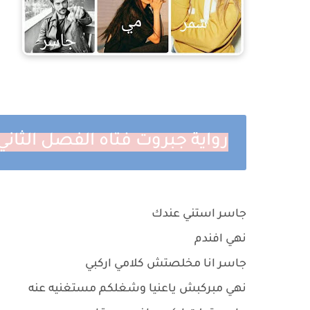
رواية جبروت فتاه الفصل الثاني
جاسر استني عندك
نهي افندم
جاسر انا مخلصتش كلامي اركبي
نهي مبركبش ياعنيا وشغلكم مستغنيه عنه