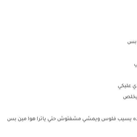
 بس
ي
ي عليكي
 يخلص
 كده يسيب فلوس ويمشي مشفتوش حتي ياترا هوا مين بس