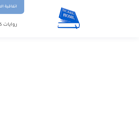
اتفاقية ال
روايات ك