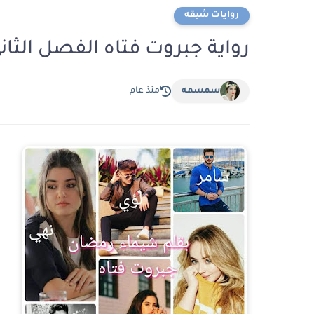
روايات شيقه
رواية جبروت فتاه الفصل الثاني 2 بقلم شيماء رم
سمسمه
منذ عام