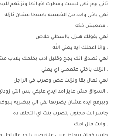
تاني يوم نهي لبست وفطرت اخواتها ونزلتهم لل
نهي باقي واحد من الخمسه ياسطا عشان نازله
. ممعيش فكه
نهي بقولك هنزل يااسطي خلاص
. وانا اعملك ايه يعني الله
نهي تصدق انك بجح وقليل ادب بكلمك بلادب مش 
. انزلك ياختي هتعملي اي يعني
نهي تعال بقا ونزلت عض وضرب في الراجل
. السواق مش عايز امد ايدي عليكي بس انتي زودتي
وبيرفع ايده عشان يضربها لقي الي بيضربه بلبو
جاسر انت مجنون بتضرب بنت اي التخلف ده
. وانت مال امك
جاسر كمان بتغلط ونزل عليه ضرب لحد مالراجل