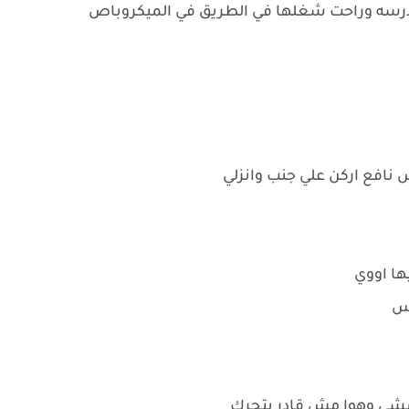
مدرسه وراحت شغلها في الطريق في الميكروباص
نافع اركن علي جنب وانزلي
ها اووي
كس
 مشي وهوا مش قادر يتحرك