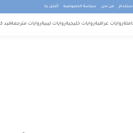
استخدام
من نحن
سياسة الخصوصيه
أتصل بنا
املة
روايات عراقية
روايات خليجية
روايات ليبية
روايات مترجمة
قيد كت