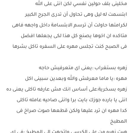
مخلينى بلف حولين نفسي لكن انتى على الله
ابتسمت له ليل وهى تحاول أن تدرى الجرح الكبير
لكرامتها حاولت أن ترسم الابتسامة داخل واجهه فاهى
متاكده ان اخوها يصنع كل هذا لكى يجعلها افضل
فى الصبح كنت تجلس مهره على السفره تاكل بشرها
زهره بستغراب :يعنى اى متعرفيش حاجه
مهره :يا ماما معرفش والله وبعدين سبينى اكل
زهره بسخرية:على أساس انك مش عارفه تاكلى يعنى ده
انتى يا بارده جوزك بايت برا وانتى صاحيه عامله تاكلى
كدا مهره ان ترد عليها ولكن قطعها صوت صراخ فى
المطبخ
هبت زهره من على الكرسي واتجهت إلى المطبخ :فى اى