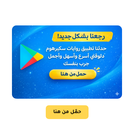
حمّل من هنا