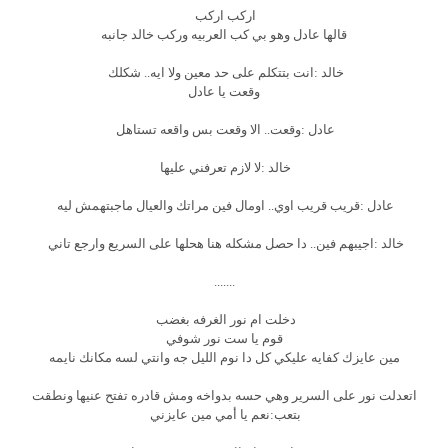
اركب اركب
قالها عادل وهو بي كب العربيه وركب خالد جانبه
خالد :انت بتتكلم على حد معين ولا ايه.. شكلك
وقعت يا عادل
عادل :وقعت.. الا وقعت بس واقعه تستاهل
خالد :لا لازم تعرفني عليها
عادل :قريب قريب اوي.. اومال فين مراتك والعيال ماجبتهمش ليه
خالد :اجيبهم فين.. دا حصل مشكله هنا هحلها على السريع وارجع تاني
.......
دخلت ام نور الغرفه بغضب
قوم يا ست نور شوفي
مين عايزك كفايه عليكي كل دا نوم الليل جه وانتي لسه مكانك نايمه
اتعدلت نور على السرير وهي حسه بدواخه ومش قادره تفتح عنيها ونطقت
بتعب:نعم يا أمي مين عايزني