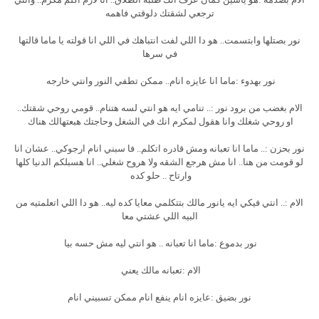
ترجعي لشقتك دلوقتي فاهمه
نور بصتلها وابتسمت.. هو دا اللي لفت انتباهك في اللي انا قولته يا ماما قالتها
في سرها
نور بهدوء :ماما انا عايزه انام.. ممكن تطفي النور وانتي خارجه
الام بغضب من برود نور :.. تنامي ايه هو انتي لسه هتنام.. قومي روحي شقتك..
او روحي شغلك وانا هقول لمكرم انك في الشغل وحاجتك هبعتهالك هناك
نور بحزن :.. ماما انا تعبانه ومش قادره اتكلم.. فا سبني انام ارجوكي.. عشان انا
لو قومت من هنا.. انا مش هرجع الشقه ولا هروح شغلي.. انا هسبلكم الدنيا كلها
وارتاح .. حلو كده
الام :.. انتي فيكي ايه يانور مالك بتتكلمي معايا كده ليه.. هو دا اللي اتعلمتيه من
البيه اللي عشتي معا
نور بدموع :ماما انا تعبانه .. هو انتي ليه مش حسه بيا
الام :تعبانه مالك يعني
نور بضيق :عايزه انام ينفع انام ممكن تسبيني انام