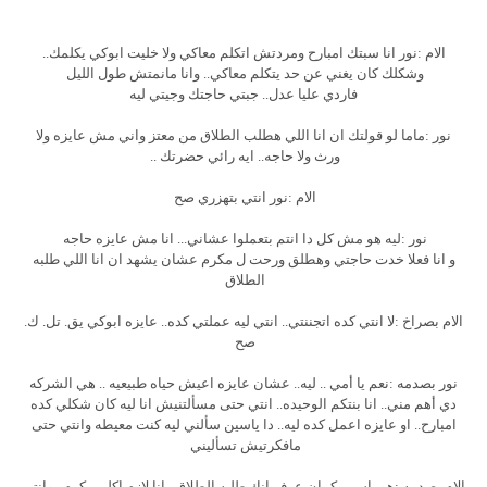
الام :نور انا سبتك امبارح ومردتش اتكلم معاكي ولا خليت ابوكي يكلمك..
وشكلك كان يغني عن حد يتكلم معاكي.. وانا مانمتش طول الليل
فاردي عليا عدل.. جبتي حاجتك وجيتي ليه
نور :ماما لو قولتك ان انا اللي هطلب الطلاق من معتز واني مش عايزه ولا
ورث ولا حاجه.. ايه رائي حضرتك ..
الام :نور انتي بتهزري صح
نور :ليه هو مش كل دا انتم بتعملوا عشاني... انا مش عايزه حاجه
و انا فعلا خدت حاجتي وهطلق ورحت ل مكرم عشان يشهد ان انا اللي طلبه
الطلاق
الام بصراخ :لا انتي كده اتجننتي.. انتي ليه عملتي كده.. عايزه ابوكي يق. تل. ك.
صح
نور بصدمه :نعم يا أمي .. ليه.. عشان عايزه اعيش حياه طبيعيه .. هي الشركه
دي أهم مني.. انا بنتكم الوحيده.. انتي حتى مسألتنيش انا ليه كان شكلي كده
امبارح.. او عايزه اعمل كده ليه.. دا ياسين سألني ليه كنت معيطه وانتي حتى
مافكرتيش تسأليني
الام بصدمه :هو ياسين كمان عرف انك طلبه الطلاق.. انا لازم اكلم مكرم.. وانتي