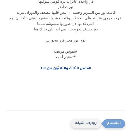
في واحده عايزاك بره قومي شوفيها
نور :حاضر
قامت نور من السرير وحسه ان نبض قلبها بيضعف والدوران بيزيد
خرجت وهي بتتسند على الحيطه.. وفتحت عينها بستغرب وهي بتاكد ان لولا
اللي قدمها لان صورتها مشوشه تماما
نور بستغرب وتعب :انتي ايه اللي جابك هنا
لولا :نور معتز قرر يتجوزني
#نفوس مريضه
#تسنيم أحمد
الفصل الثالث والثلاثون من هنا
روايات شيقه