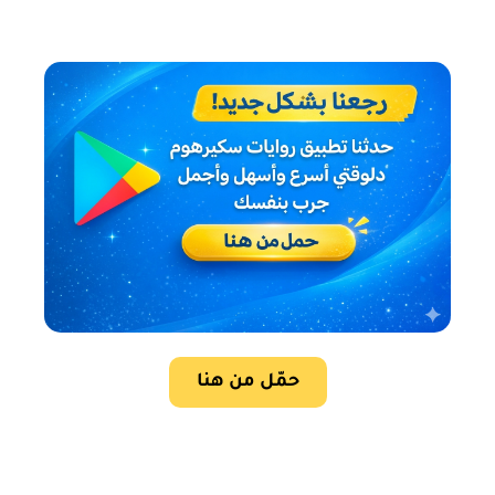
حمّل من هنا