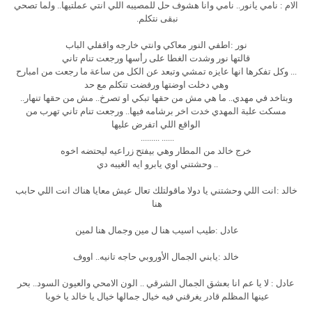
الام : نامي يانور.. نامي وانا هشوف حل للمصيبه اللي انتي عملتيها.. ولما تصحي
نبقى نتكلم.
نور :اطفي النور معاكي وانتي خارجه واقفلي الباب
قالتها نور وشدت الغطا على رأسها ورجعت تنام تاني
... وكل تفكرها انها عايزه تمشي وتبعد عن الكل من ساعة ما رجعت من امبارح
وهي دخلت اوضتها ورفضت تتكلم مع حد
وبتاخد في مهدي.. ما هي مش من حقها تبكي او تصرخ.. مش من حقها تنهار..
مسكت علبة المهدي خدت اخر برشامه فيها.. ورجعت تنام تاني تهرب من
الواقع اللي اتفرض عليها
...... .........
خرج خالد من المطار وهي بيفتح زراعيه ليحتضه اخوه
.. وحشتني اوي يابرو ايه الغيبه دي
خالد :انت اللي وحشتني يا دولا ماقولتلك تعال عيش معايا هناك انت اللي حابب
هنا
عادل :طيب اسيب هنا ل مين وجمال هنا لمين
خالد :يابني الجمال الأوروبي حاجه تانيه.. اووف
عادل : لا يا عم انا بعشق الجمال الشرقي .. الون الامحي والعيون السود.. بحر
عينها المظلم قادر يغرقني فيه خيال جمالها خيال يا خالد يا خويا