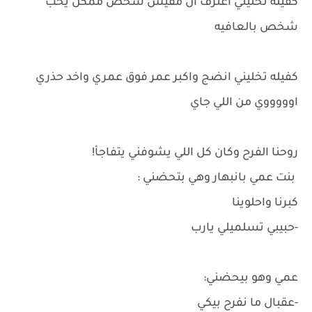
كفيله تخليني أعترف أن مفيش شخص ممكن يحب
شخص بالعافيه
كفيله تخليني انضج واكبر عمر فوق عمري واخد حذري
اوووووي من اللي جاي
روحنا الفرح وكان كل اللي يشوفني يتفاجأ!
بنت عمي بانبهار وهي بتحضني :
كبرنا واحلوينا
-حبيبي تسلميلي يارب
عمي وهو بيحضني:
-عقبال ما نفرح بيكي