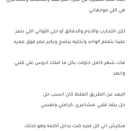
كنت لسه صغيره في فتره المراهقه ومتخبطه ومشاعري
هي اللي موجهاني
لكن التجارب والايام والدقائق أو حتي الثواني اللي بتمر
علينا بتعلم الواحد وتخليه ينضج ويكبر عمر فوق عمره
فات شهر كامل حاولت بكل ما املك ادوس علي قلبي
وابعد
البعد عن الطريق الغلط كان انسب حل
حل ينقذ قلبي ،مشاعري ،كرامتي ونفسي
منكرش اني كل فتره كنت بدخل أكلمه وهو كذلك