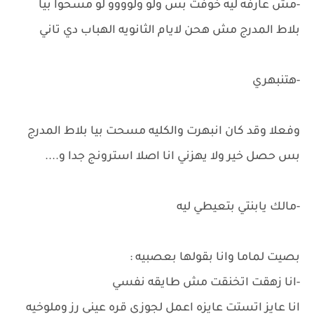
-مش عارفه ليه خوفت بس ولو ولوووو لو مسحوا بيا
بلاط المدرج مش هحن لايام الثانويه الهباب دي تاني
-هتنبهري
وفعلا وقد كان انبهرت والكليه مسحت بيا بلاط المدرج
بس حصل خير ولا يهزني انا اصلا استرونج جدا و....
-مالك يابنتي بتعيطي ليه
بصيت لماما وانا بقولها بعصبيه :
-انا زهقت اتخنقت مش طايقه نفسي
انا عايز اتستت عايزه اعمل لجوزي قره عيني رز وملوخيه