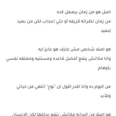
اصل هو من زمان بيعمل كده
من زمان نظراته مُزيفه أو حتي اعجاب لكن من بعيد
لبعيد
هو اصلا شخص مش عارف هو عايز ايه
وانا مكانش ينفع أفضل قاعده ومستنيه ومعلقه نفسي
بأوهام
من اليوم ده وانا اقدر اقول ان "نوح" انتهي من حياتي
وللأبد
هو اصلا من البدايه مكانش ينفع يدخلها لكن الإنسان