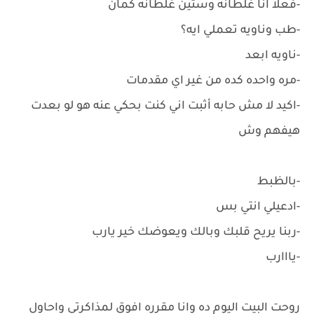
-فعلا انا غلطانه وستين غلطانه كمان
-طب وناويه تعملي ايه؟
-ناويه ابعد
-مره واحده كده من غير اي مقدمات
-اكيد لا مش حابه أثبت اني كنت بحكي عنه هو لو بعدت
هيفهم وش
-بالظبط
-ادعيلي انتي بس
-ربنا يريح قلبك وبالك ويعوضك خير يارب
-يااارب
روحت البيت اليوم ده وانا مقرره افوق لمذاكرتي واحاول