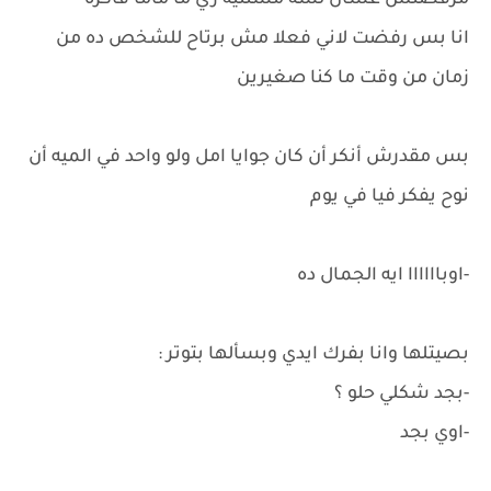
مرفضتش عشان لسه مستنيه زي ما ماما فاكره
انا بس رفضت لاني فعلا مش برتاح للشخص ده من
زمان من وقت ما كنا صغيرين
بس مقدرش أنكر أن كان جوايا امل ولو واحد في الميه أن
نوح يفكر فيا في يوم
-اوباااااا ايه الجمال ده
بصيتلها وانا بفرك ايدي وبسألها بتوتر :
-بجد شكلي حلو ؟
-اوي بجد