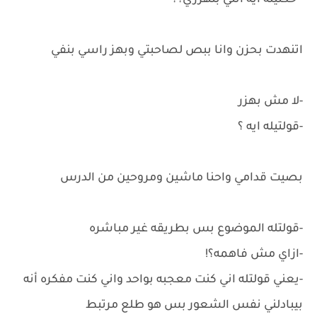
- حكتيله ايه انتي بتهزري؟؟
اتنهدت بحزن وانا ببص لصاحبتي وبهز راسي بنفي
-لا مش بهزر
-قولتيله ايه ؟
بصيت قدامي واحنا ماشين ومروحين من الدرس
-قولتله الموضوع بس بطريقه غير مباشره
-ازاي مش فاهمه؟!
-يعني قولتله اني كنت معجبه بواحد واني كنت مفكره أنه
بيبادلني نفس الشعور بس هو طلع مرتبط