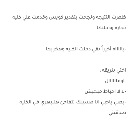
ظهرت النتيجه ونجحت بتقدير كويس وقدمت علي كليه
تجاره ودخلتها
-ياااااه أخيراً بقي دخلت الكليه وهخربها
اختي بتريقه :
-اوماااااال
-لا لا احباط مبحبش
-بصي ياحبي انا هسيبك تتفاجئ هتنبهري في الكليه
صدقيني